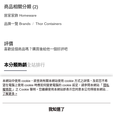
商品相關分類 (2)
居家家飾 Homeware
品牌一覽 Brands
Thor Containers
評價
喜歡這個商品嗎？購買後給他一個好評吧
本分類熱銷
全站排行
本網站中使用 cookie，欲查詢有關本網站使用 cookie 方式之詳情，及若您不希
熱門標籤
望在電腦上使用 cookie 時應如何變更電腦的 cookie 設定，請參閱本網站「
隱私
權條款
」之 Cookie 聲明。您繼續使用本網站即表示您同意本公司得按本網站使
用條款之 Cookie 聲明使用 cookie。
了解更多 >
我知道了