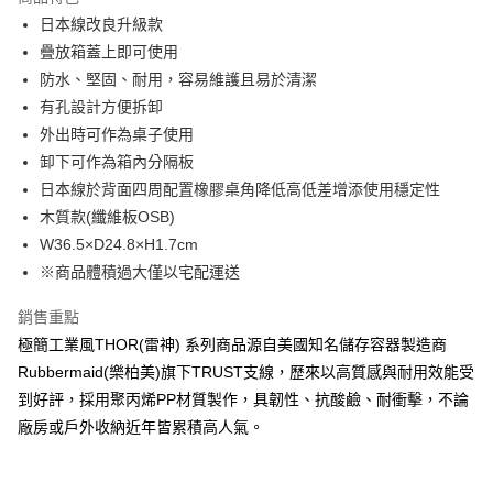
6 期 0 利率 每期
NT$163
21家銀行
合作金庫商業銀行
第一商業銀行
日本線改良升級款
華南商業銀行
彰化商業銀行
合作金庫商業銀行
第一商業銀行
LINE Pay
疊放箱蓋上即可使用
上海商業儲蓄銀行
台北富邦商業銀行
華南商業銀行
彰化商業銀行
國泰世華商業銀行
兆豐國際商業銀行
防水、堅固、耐用，容易維護且易於清潔
Apple Pay
上海商業儲蓄銀行
台北富邦商業銀行
臺灣中小企業銀行
台中商業銀行
有孔設計方便拆卸
國泰世華商業銀行
兆豐國際商業銀行
匯豐（台灣）商業銀行
華泰商業銀行
悠遊付
臺灣中小企業銀行
台中商業銀行
外出時可作為桌子使用
聯邦商業銀行
遠東國際商業銀行
匯豐（台灣）商業銀行
華泰商業銀行
卸下可作為箱內分隔板
AFTEE先享後付
元大商業銀行
永豐商業銀行
聯邦商業銀行
遠東國際商業銀行
日本線於背面四周配置橡膠桌角降低高低差增添使用穩定性
玉山商業銀行
星展（台灣）商業銀行
相關說明
元大商業銀行
永豐商業銀行
木質款(纖維板OSB)
台新國際商業銀行
中國信託商業銀行
【關於「AFTEE先享後付」】
玉山商業銀行
星展（台灣）商業銀行
ATM付款
台灣樂天信用卡公司
AFTEE先享後付是「在收到商品之後才付款」的支付方式。 讓您購物簡單
W36.5×D24.8×H1.7cm
台新國際商業銀行
中國信託商業銀行
便利好安心！
※商品體積過大僅以宅配運送
台灣樂天信用卡公司
１．簡單：不需註冊會員、不需綁卡、不需儲值。
運送方式
２．便利：只要手機號碼，簡訊認證，即可結帳。
銷售重點
３．安心：先確認商品／服務後，再付款。
宅配
極簡工業風THOR(雷神) 系列商品源自美國知名儲存容器製造商
每筆NT$100，滿NT$2,500(含以上)免運費
【「AFTEE先享後付」結帳流程】
Rubbermaid(樂柏美)旗下TRUST支線，歷來以高質感與耐用效能受
１．於結帳方式選擇「AFTEE先享後付」後，將跳轉至「AFTEE先享後付」
到好評，採用聚丙烯PP材質製作，具韌性、抗酸鹼、耐衝擊，不論
結帳頁面，進行簡訊認證並確認金額後，即可完成結帳。
２．訂單成立數日內，您將收到繳費通知簡訊。
廠房或戶外收納近年皆累積高人氣。
３．收到繳費通知簡訊後14天內，點擊此簡訊中的連結，可透過四大超商／
ATM／網路銀行／等多元方式進行付款，方視為交易完成。
※ 請注意：結帳手續完成當下不需立刻繳費，但若您需要取消訂單，請聯絡