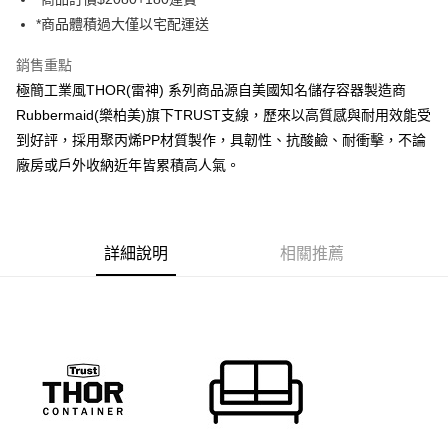
購買商品的店家。未經商家同意取消之訂單仍視為有效，需透過AFTEE先享
後付繳納相關費用。
*商品體積過大僅以宅配運送
※ 交易是否成功請以「AFTEE先享後付 」之結帳頁面顯示為準，若有關於
是否繳費成功／繳費後需取消欲退款等相關疑問，請聯繫「AFTEE先享後付
銷售重點
客戶支援中心」
https://netprotections.freshdesk.com/support/home
極簡工業風THOR(雷神) 系列商品源自美國知名儲存容器製造商
【注意事項】
Rubbermaid(樂柏美)旗下TRUST支線，歷來以高質感與耐用效能受
１．透過由恩沛科技股份有限公司提供之「AFTEE先享後付」服務完成之交
到好評，採用聚丙烯PP材質製作，具韌性、抗酸鹼、耐衝擊，不論
易，需依本服務之必要範圍內提供個人資料，並將交易相關給付款項請求債
廠房或戶外收納近年皆累積高人氣。
權轉讓予恩沛科技股份有限公司。
２．關於個人資料處理事宜，請瀏覽以下網址：
https://aftee.tw/terms/#terms3
３．未成年的使用者請事先徵得法定代理人或監護人之同意方可使用
「AFTEE先享後付」，若未經同意申辦者引起之損失，本公司不負相關責
詳細說明
相關推薦
任。
４．使用「AFTEE先享後付」時，將依據個別帳號之用戶狀況，依本公司即
時審查核予不同之上限額度；若仍有額度不足之情形，本公司將視審查結果
請求用戶進行身份認證。
５．嚴禁一人註冊多個帳號或使用他人資訊註冊。若發現惡意使用之情形，
恩沛科技股份有限公司將有權停止該用戶之使用額度並採取法律行動。