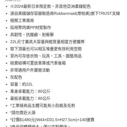
6 期 0 利率 每期
NT$270
21家銀行
合作金庫商業銀行
第一商業銀行
※2024最新日本限定款，非其他亞洲產線配色
華南商業銀行
彰化商業銀行
合作金庫商業銀行
第一商業銀行
LINE Pay
源自美國儲存容器製造商Rubbermaid(樂柏美)旗下TRUST支線
上海商業儲蓄銀行
台北富邦商業銀行
華南商業銀行
彰化商業銀行
國泰世華商業銀行
兆豐國際商業銀行
極簡工業風格
Apple Pay
上海商業儲蓄銀行
台北富邦商業銀行
臺灣中小企業銀行
台中商業銀行
採用聚丙烯PP材質製作
國泰世華商業銀行
兆豐國際商業銀行
匯豐（台灣）商業銀行
華泰商業銀行
悠遊付
臺灣中小企業銀行
台中商業銀行
具韌性、抗酸鹼、耐衝擊
聯邦商業銀行
遠東國際商業銀行
匯豐（台灣）商業銀行
華泰商業銀行
22L尺寸兼具大容量與輕質量相當方便攜帶
AFTEE先享後付
元大商業銀行
永豐商業銀行
聯邦商業銀行
遠東國際商業銀行
取下頂蓋也可以相互堆疊更有效利用空間
玉山商業銀行
星展（台灣）商業銀行
相關說明
元大商業銀行
永豐商業銀行
室內可存放衣物、玩具、工具、園藝用品
台新國際商業銀行
中國信託商業銀行
【關於「AFTEE先享後付」】
玉山商業銀行
星展（台灣）商業銀行
ATM付款
台灣樂天信用卡公司
AFTEE先享後付是「在收到商品之後才付款」的支付方式。 讓您購物簡單
結實結構可置放車庫或汽車後箱
台新國際商業銀行
中國信託商業銀行
便利好安心！
非常適用戶外露營活動
台灣樂天信用卡公司
１．簡單：不需註冊會員、不需綁卡、不需儲值。
運送方式
灰配色
２．便利：只要手機號碼，簡訊認證，即可結帳。
３．安心：先確認商品／服務後，再付款。
宅配
容量：約22L
車身承載能力：80公斤
每筆NT$100，滿NT$2,500(含以上)免運費
【「AFTEE先享後付」結帳流程】
１．於結帳方式選擇「AFTEE先享後付」後，將跳轉至「AFTEE先享後付」
蓋板承載能力：80公斤
宅配免運(大型商品售價內含運費)
結帳頁面，進行簡訊認證並確認金額後，即可完成結帳。
*工業級商品主體可能有小刮痕及毛刺
２．訂單成立數日內，您將收到繳費通知簡訊。
免運費
*請勿靠近火源
３．收到繳費通知簡訊後14天內，點擊此簡訊中的連結，可透過四大超商／
ATM／網路銀行／等多元方式進行付款，方視為交易完成。
*訂價$1480元(W44×D31.5×H27.5cm)+140運費
※ 請注意：結帳手續完成當下不需立刻繳費，但若您需要取消訂單，請聯絡
*商品因體積過大，僅以宅配寄送。