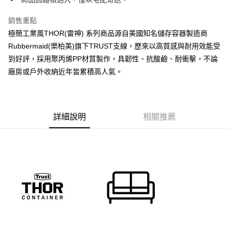
購買商品的店家。未經商家同意取消之訂單仍視為有效，需透過AFTEE先享
後付繳納相關費用。
銷售重點
※ 交易是否成功請以「AFTEE先享後付 」之結帳頁面顯示為準，若有關於
是否繳費成功／繳費後需取消欲退款等相關疑問，請聯繫「AFTEE先享後付
極簡工業風THOR(雷神) 系列商品源自美國知名儲存容器製造商
客戶支援中心」
https://netprotections.freshdesk.com/support/home
Rubbermaid(樂柏美)旗下TRUST支線，歷來以高質感與耐用效能受
【注意事項】
到好評，採用聚丙烯PP材質製作，具韌性、抗酸鹼、耐衝擊，不論
１．透過由恩沛科技股份有限公司提供之「AFTEE先享後付」服務完成之交
廠房或戶外收納近年皆累積高人氣。
易，需依本服務之必要範圍內提供個人資料，並將交易相關給付款項請求債
權轉讓予恩沛科技股份有限公司。
２．關於個人資料處理事宜，請瀏覽以下網址：
https://aftee.tw/terms/#terms3
３．未成年的使用者請事先徵得法定代理人或監護人之同意方可使用
詳細說明
相關推薦
「AFTEE先享後付」，若未經同意申辦者引起之損失，本公司不負相關責
任。
４．使用「AFTEE先享後付」時，將依據個別帳號之用戶狀況，依本公司即
時審查核予不同之上限額度；若仍有額度不足之情形，本公司將視審查結果
請求用戶進行身份認證。
５．嚴禁一人註冊多個帳號或使用他人資訊註冊。若發現惡意使用之情形，
恩沛科技股份有限公司將有權停止該用戶之使用額度並採取法律行動。