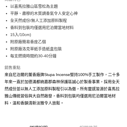
6 期 0 利率 每期
NT$25
21家銀行
合作金庫商業銀行
第一商業銀行
以喜馬拉雅山區雪松為主題
華南商業銀行
彰化商業銀行
合作金庫商業銀行
第一商業銀行
超商取貨付款
平靜、肅穆的木質調香氣令人安定心神
上海商業儲蓄銀行
台北富邦商業銀行
華南商業銀行
彰化商業銀行
國泰世華商業銀行
兆豐國際商業銀行
全天然成份/無人工添加原料製程
LINE Pay
上海商業儲蓄銀行
台北富邦商業銀行
臺灣中小企業銀行
台中商業銀行
香料到包裝均僅選用尼泊爾當地材料
國泰世華商業銀行
兆豐國際商業銀行
匯豐（台灣）商業銀行
華泰商業銀行
Apple Pay
臺灣中小企業銀行
台中商業銀行
15入/10cm)
聯邦商業銀行
遠東國際商業銀行
匯豐（台灣）商業銀行
華泰商業銀行
附原廠簡易香座乙個
悠遊付
元大商業銀行
永豐商業銀行
聯邦商業銀行
遠東國際商業銀行
附原廠洛克草紙手造紙盒包裝
玉山商業銀行
星展（台灣）商業銀行
元大商業銀行
永豐商業銀行
AFTEE先享後付
每支燃燒時間約30-40分鐘
台新國際商業銀行
中國信託商業銀行
玉山商業銀行
星展（台灣）商業銀行
相關說明
台灣樂天信用卡公司
台新國際商業銀行
中國信託商業銀行
銷售重點
【關於「AFTEE先享後付」】
台灣樂天信用卡公司
ATM付款
AFTEE先享後付是「在收到商品之後才付款」的支付方式。 讓您購物簡單
來自尼泊爾的薰香廠牌Stupa Incense堅持100%手工製作，二十多
便利好安心！
年來一直於加德滿都納嘉郡森林保護區誠心於製香事業，採用全天
１．簡單：不需註冊會員、不需綁卡、不需儲值。
運送方式
２．便利：只要手機號碼，簡訊認證，即可結帳。
然成份並以無人工添加原料製程引以為傲，所有靈感皆源於喜馬拉
３．安心：先確認商品／服務後，再付款。
全家付款取貨
雅山傳統習俗與大自然啟發，香料到包裝均僅選用尼泊爾當地材
每筆NT$60，滿NT$2,500(含以上)免運費
料，溫和香韻清新淡雅令人放鬆。
【「AFTEE先享後付」結帳流程】
１．於結帳方式選擇「AFTEE先享後付」後，將跳轉至「AFTEE先享後付」
7-11付款取貨
結帳頁面，進行簡訊認證並確認金額後，即可完成結帳。
２．訂單成立數日內，您將收到繳費通知簡訊。
每筆NT$60，滿NT$2,500(含以上)免運費
３．收到繳費通知簡訊後14天內，點擊此簡訊中的連結，可透過四大超商／