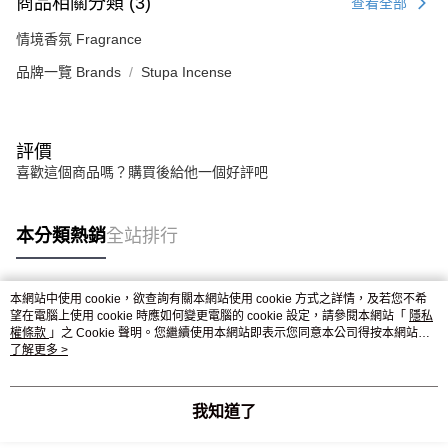
商品相關分類 (3)
查看全部
情境香氛 Fragrance
品牌一覽 Brands
Stupa Incense
評價
喜歡這個商品嗎？購買後給他一個好評吧
本分類熱銷
全站排行
本網站中使用 cookie，欲查詢有關本網站使用 cookie 方式之詳情，及若您不希
熱門標籤
望在電腦上使用 cookie 時應如何變更電腦的 cookie 設定，請參閱本網站「
隱私
權條款
」之 Cookie 聲明。您繼續使用本網站即表示您同意本公司得按本網站使
用條款之 Cookie 聲明使用 cookie。
了解更多 >
我知道了