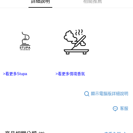
詳細說明
相關推薦
ATM／網路銀行／等多元方式進行付款，方視為交易完成。
宅配
※ 請注意：結帳手續完成當下不需立刻繳費，但若您需要取消訂單，請聯絡
每筆NT$100，滿NT$2,500(含以上)免運費
購買商品的店家。未經商家同意取消之訂單仍視為有效，需透過AFTEE先享
後付繳納相關費用。
台灣離島宅配
※ 交易是否成功請以「AFTEE先享後付 」之結帳頁面顯示為準，若有關於
是否繳費成功／繳費後需取消欲退款等相關疑問，請聯繫「AFTEE先享後付
每筆NT$215
客戶支援中心」
https://netprotections.freshdesk.com/support/home
海外宅配
查看運費
【注意事項】
１．透過由恩沛科技股份有限公司提供之「AFTEE先享後付」服務完成之交
易，需依本服務之必要範圍內提供個人資料，並將交易相關給付款項請求債
權轉讓予恩沛科技股份有限公司。
２．關於個人資料處理事宜，請瀏覽以下網址：
https://aftee.tw/terms/#terms3
>看更多Stupa
>看更多情境香氛
３．未成年的使用者請事先徵得法定代理人或監護人之同意方可使用
「AFTEE先享後付」，若未經同意申辦者引起之損失，本公司不負相關責
任。
４．使用「AFTEE先享後付」時，將依據個別帳號之用戶狀況，依本公司即
顯示電腦版詳細說明
時審查核予不同之上限額度；若仍有額度不足之情形，本公司將視審查結果
請求用戶進行身份認證。
客服
５．嚴禁一人註冊多個帳號或使用他人資訊註冊。若發現惡意使用之情形，
恩沛科技股份有限公司將有權停止該用戶之使用額度並採取法律行動。