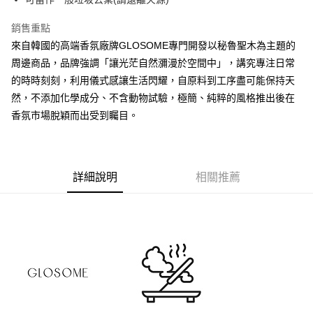
ATM／網路銀行／等多元方式進行付款，方視為交易完成。
宅配
※ 請注意：結帳手續完成當下不需立刻繳費，但若您需要取消訂單，請聯絡
銷售重點
每筆NT$100，滿NT$2,500(含以上)免運費
購買商品的店家。未經商家同意取消之訂單仍視為有效，需透過AFTEE先享
後付繳納相關費用。
來自韓國的高端香氛廠牌GLOSOME專門開發以秘魯聖木為主題的
台灣離島宅配
※ 交易是否成功請以「AFTEE先享後付 」之結帳頁面顯示為準，若有關於
周邊商品，品牌強調「讓光茫自然瀰漫於空間中」，講究專注日常
是否繳費成功／繳費後需取消欲退款等相關疑問，請聯繫「AFTEE先享後付
每筆NT$215
客戶支援中心」
https://netprotections.freshdesk.com/support/home
的時時刻刻，利用儀式感讓生活閃耀，自原料到工序盡可能保持天
然，不添加化學成分、不含動物試驗，極簡、純粹的風格推出後在
海外宅配
查看運費
【注意事項】
香氛市場脫穎而出受到矚目。
１．透過由恩沛科技股份有限公司提供之「AFTEE先享後付」服務完成之交
易，需依本服務之必要範圍內提供個人資料，並將交易相關給付款項請求債
權轉讓予恩沛科技股份有限公司。
２．關於個人資料處理事宜，請瀏覽以下網址：
https://aftee.tw/terms/#terms3
詳細說明
相關推薦
３．未成年的使用者請事先徵得法定代理人或監護人之同意方可使用
「AFTEE先享後付」，若未經同意申辦者引起之損失，本公司不負相關責
任。
４．使用「AFTEE先享後付」時，將依據個別帳號之用戶狀況，依本公司即
時審查核予不同之上限額度；若仍有額度不足之情形，本公司將視審查結果
請求用戶進行身份認證。
５．嚴禁一人註冊多個帳號或使用他人資訊註冊。若發現惡意使用之情形，
恩沛科技股份有限公司將有權停止該用戶之使用額度並採取法律行動。