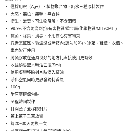
6 期 0 利率 每期
NT$180
21家銀行
合作金庫商業銀行
第一商業銀行
僅採用銀（Ag+）、植物聚合物、純水三種原料製作
華南商業銀行
彰化商業銀行
合作金庫商業銀行
第一商業銀行
超商取貨付款
天然、無色、無味、無香料
上海商業儲蓄銀行
台北富邦商業銀行
華南商業銀行
彰化商業銀行
國泰世華商業銀行
兆豐國際商業銀行
衛生、無毒、可生物降解、不含酒精
LINE Pay
上海商業儲蓄銀行
台北富邦商業銀行
臺灣中小企業銀行
台中商業銀行
99.9%不含防腐劑(無有害物質/重金屬/化學物質/MIT/CMIT)
國泰世華商業銀行
兆豐國際商業銀行
匯豐（台灣）商業銀行
華泰商業銀行
Apple Pay
臺灣中小企業銀行
台中商業銀行
抗菌、除臭、消毒、不用擔心有害物質
聯邦商業銀行
遠東國際商業銀行
匯豐（台灣）商業銀行
華泰商業銀行
靠近烹飪區、微波爐或烤箱內(請勿加熱)、冰箱、鞋櫃、衣櫃、
悠遊付
元大商業銀行
永豐商業銀行
聯邦商業銀行
遠東國際商業銀行
車內皆可使用
玉山商業銀行
星展（台灣）商業銀行
元大商業銀行
永豐商業銀行
AFTEE先享後付
將凝膠放在通風良好的地方比直接使用更有效
台新國際商業銀行
中國信託商業銀行
玉山商業銀行
星展（台灣）商業銀行
相關說明
台灣樂天信用卡公司
收錄秘魯聖木精油乙瓶(5ml)
台新國際商業銀行
中國信託商業銀行
【關於「AFTEE先享後付」】
使用凝膠移除封片時滴入精油
台灣樂天信用卡公司
ATM付款
AFTEE先享後付是「在收到商品之後才付款」的支付方式。 讓您購物簡單
淨化空氣同時更散發獨特香氣
便利好安心！
１．簡單：不需註冊會員、不需綁卡、不需儲值。
100g
運送方式
２．便利：只要手機號碼，簡訊認證，即可結帳。
附原廠環保包裝
３．安心：先確認商品／服務後，再付款。
全家付款取貨
全程韓國製作
每筆NT$60，滿NT$2,500(含以上)免運費
【「AFTEE先享後付」結帳流程】
打開蓋子並移除封片
１．於結帳方式選擇「AFTEE先享後付」後，將跳轉至「AFTEE先享後付」
蓋上蓋子垂直放置
7-11付款取貨
結帳頁面，進行簡訊認證並確認金額後，即可完成結帳。
２．訂單成立數日內，您將收到繳費通知簡訊。
每20~30天更換一次
每筆NT$60，滿NT$2,500(含以上)免運費
３．收到繳費通知簡訊後14天內，點擊此簡訊中的連結，可透過四大超商／
可當作一般垃圾丟棄(請遠離火源)