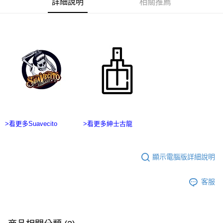
詳細說明
相關推薦
ATM／網路銀行／等多元方式進行付款，方視為交易完成。
宅配
※ 請注意：結帳手續完成當下不需立刻繳費，但若您需要取消訂單，請聯絡
每筆NT$100，滿NT$2,500(含以上)免運費
購買商品的店家。未經商家同意取消之訂單仍視為有效，需透過AFTEE先享
後付繳納相關費用。
台灣離島宅配
※ 交易是否成功請以「AFTEE先享後付 」之結帳頁面顯示為準，若有關於
是否繳費成功／繳費後需取消欲退款等相關疑問，請聯繫「AFTEE先享後付
每筆NT$215
客戶支援中心」
https://netprotections.freshdesk.com/support/home
【注意事項】
１．透過由恩沛科技股份有限公司提供之「AFTEE先享後付」服務完成之交
易，需依本服務之必要範圍內提供個人資料，並將交易相關給付款項請求債
權轉讓予恩沛科技股份有限公司。
２．關於個人資料處理事宜，請瀏覽以下網址：
https://aftee.tw/terms/#terms3
>看更多Suavecito
>看更多紳士古龍
３．未成年的使用者請事先徵得法定代理人或監護人之同意方可使用
「AFTEE先享後付」，若未經同意申辦者引起之損失，本公司不負相關責
任。
４．使用「AFTEE先享後付」時，將依據個別帳號之用戶狀況，依本公司即
顯示電腦版詳細說明
時審查核予不同之上限額度；若仍有額度不足之情形，本公司將視審查結果
請求用戶進行身份認證。
客服
５．嚴禁一人註冊多個帳號或使用他人資訊註冊。若發現惡意使用之情形，
恩沛科技股份有限公司將有權停止該用戶之使用額度並採取法律行動。