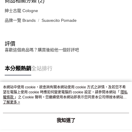
商品相關分類 (2)
紳士古龍 Cologne
品牌一覽 Brands
Suavecito Pomade
評價
喜歡這個商品嗎？購買後給他一個好評吧
本分類熱銷
全站排行
本網站中使用 cookie，欲查詢有關本網站使用 cookie 方式之詳情，及若您不希
熱門標籤
望在電腦上使用 cookie 時應如何變更電腦的 cookie 設定，請參閱本網站「
隱私
權條款
」之 Cookie 聲明。您繼續使用本網站即表示您同意本公司得按本網站使
用條款之 Cookie 聲明使用 cookie。
了解更多 >
我知道了