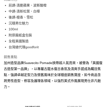
6 期 0 利率 每期
NT$163
21家銀行
合作金庫商業銀行
第一商業銀行
前調-清脆蘋果、波斯酸橙
華南商業銀行
彰化商業銀行
合作金庫商業銀行
第一商業銀行
超商取貨付款
中調-清新松葉、白樺
上海商業儲蓄銀行
台北富邦商業銀行
華南商業銀行
彰化商業銀行
國泰世華商業銀行
兆豐國際商業銀行
後調-檀香、雪松
LINE Pay
上海商業儲蓄銀行
台北富邦商業銀行
臺灣中小企業銀行
台中商業銀行
沉穩男仕魅力
國泰世華商業銀行
兆豐國際商業銀行
匯豐（台灣）商業銀行
華泰商業銀行
Apple Pay
臺灣中小企業銀行
台中商業銀行
100ml
聯邦商業銀行
遠東國際商業銀行
匯豐（台灣）商業銀行
華泰商業銀行
附原廠紙盒包裝
悠遊付
元大商業銀行
永豐商業銀行
聯邦商業銀行
遠東國際商業銀行
全程美國製造
玉山商業銀行
星展（台灣）商業銀行
元大商業銀行
永豐商業銀行
AFTEE先享後付
台灣總代理goodforit
台新國際商業銀行
中國信託商業銀行
玉山商業銀行
星展（台灣）商業銀行
相關說明
台灣樂天信用卡公司
台新國際商業銀行
中國信託商業銀行
銷售重點
【關於「AFTEE先享後付」】
台灣樂天信用卡公司
ATM付款
AFTEE先享後付是「在收到商品之後才付款」的支付方式。 讓您購物簡單
加州造型品牌Suavecito Pomade挾帶超人氣而來，被譽為「美國復
便利好安心！
古造型第一品牌」，以專屬古龍水復古香氛及清爽手感成為矚目焦
１．簡單：不需註冊會員、不需綁卡、不需儲值。
運送方式
２．便利：只要手機號碼，簡訊認證，即可結帳。
點，強調卓越定型力及懷舊風味於全球穩座銷售寶座，如今商品含
３．安心：先確認商品／服務後，再付款。
全家付款取貨
跨男性造型、修容及護理各領域，以強烈美式作風展現男仕非凡魅
每筆NT$60，滿NT$2,500(含以上)免運費
力。
【「AFTEE先享後付」結帳流程】
１．於結帳方式選擇「AFTEE先享後付」後，將跳轉至「AFTEE先享後付」
7-11付款取貨
結帳頁面，進行簡訊認證並確認金額後，即可完成結帳。
２．訂單成立數日內，您將收到繳費通知簡訊。
每筆NT$60，滿NT$2,500(含以上)免運費
３．收到繳費通知簡訊後14天內，點擊此簡訊中的連結，可透過四大超商／