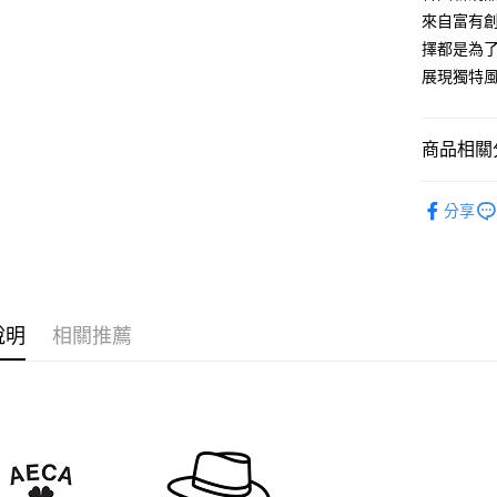
台新國
【關於「A
來自富有
台灣樂
ATM付款
AFTEE
擇都是為
便利好安
１．簡單
展現獨特
２．便利
運送方式
３．安心
全家付款
商品相關分
【「AFT
每筆NT$6
１．於結帳
各式帽款 H
付」結帳
分享
7-11付款
２．訂單
品牌一覽 Br
３．收到繳
每筆NT$6
／ATM／
※ 請注意
宅配
絡購買商品
先享後付
每筆NT$1
說明
相關推薦
※ 交易是
是否繳費成
台灣離島
付客戶支
每筆NT$2
【注意事
海外宅配
１．透過由
交易，需
求債權轉
２．關於