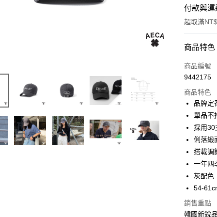
付款與運
超取滿NT$
付款方式
商品特色
信用卡一
商品編號
9442175
信用卡分
商品特色
3 期 
品牌定
6 期 
合作金
單品不
華南商
採用3
合作金
超商取貨
上海商
華南商
俐落緞
國泰世
LINE Pay
上海商
搭載調
臺灣中
國泰世
一年四
匯豐（
Apple Pay
臺灣中
聯邦商
灰配色
匯豐（
悠遊付
元大商
54-61
聯邦商
玉山商
元大商
AFTEE先
銷售重點
台新國
玉山商
相關說明
韓國新銳品牌
台灣樂