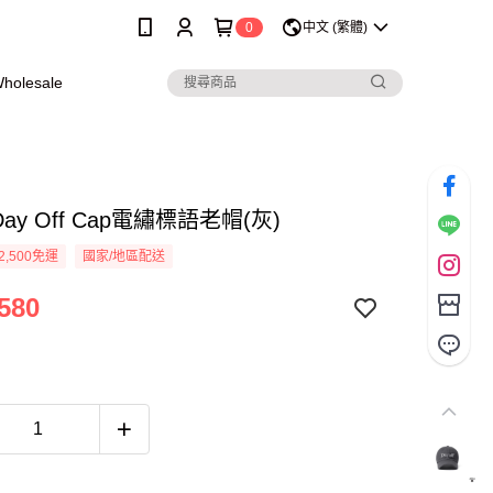
0
中文 (繁體)
olesale
Day Off Cap電繡標語老帽(灰)
2,500免運
國家/地區配送
580