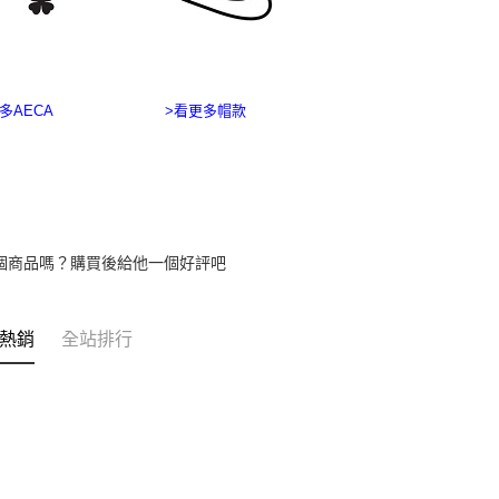
https://aft
３．未成
「AFTE
任。
４．使用「
多AECA
>看更多帽款
即時審查
結果請求
５．嚴禁
形，恩沛
動。
個商品嗎？購買後給他一個好評吧
熱銷
全站排行