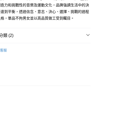
際商業銀行
中國信託商業銀行
FTEE先享後付」】
創造力和挑戰性的音樂及運動文化，品牌強調生活中的決
天信用卡公司
先享後付是「在收到商品之後才付款」的支付方式。 讓您購物簡單
了達到平衡，透過信念、意志、決心、選擇、挑戰的過程
心！
：不需註冊會員、不需綁卡、不需儲值。
風格，單品不拘男女並以高品質做工受到矚目。
：只要手機號碼，簡訊認證，即可結帳。
：先確認商品／服務後，再付款。
取貨
類 (2)
EE先享後付」結帳流程】
0，滿NT$2,500(含以上)免運費
方式選擇「AFTEE先享後付」後，將跳轉至「AFTEE先享後
at
頁面，進行簡訊認證並確認金額後，即可完成結帳。
客服
取貨
成立數日內，您將收到繳費通知簡訊。
ands
AECA
費通知簡訊後14天內，點擊此簡訊中的連結，可透過四大超商
0，滿NT$2,500(含以上)免運費
網路銀行／等多元方式進行付款，方視為交易完成。
：結帳手續完成當下不需立刻繳費，但若您需要取消訂單，請聯
的店家。未經商家同意取消之訂單仍視為有效，需透過AFTEE
繳納相關費用。
00，滿NT$2,500(含以上)免運費
否成功請以「AFTEE先享後付 」之結帳頁面顯示為準，若有關於
功／繳費後需取消欲退款等相關疑問，請聯繫「AFTEE先享後
宅配
援中心」
https://netprotections.freshdesk.com/support/home
15
項】
查看運費
恩沛科技股份有限公司提供之「AFTEE先享後付」服務完成之
依本服務之必要範圍內提供個人資料，並將交易相關給付款項請
讓予恩沛科技股份有限公司。
個人資料處理事宜，請瀏覽以下網址：