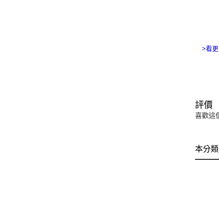
>看更
評價
喜歡這
本分類