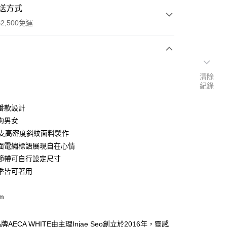
送方式
2,500免運
次付款
清除
紀錄
期付款
0 利率 每期
NT$526
21家銀行
番款設計
0 利率 每期
NT$263
21家銀行
庫商業銀行
第一商業銀行
拘男女
業銀行
彰化商業銀行
0支高密度斜紋面料製作
庫商業銀行
第一商業銀行
付款
業儲蓄銀行
台北富邦商業銀行
業銀行
彰化商業銀行
面電繡標語展現自在心情
華商業銀行
兆豐國際商業銀行
業儲蓄銀行
台北富邦商業銀行
節帶可自行設定尺寸
小企業銀行
台中商業銀行
華商業銀行
兆豐國際商業銀行
季皆可著用
台灣）商業銀行
華泰商業銀行
小企業銀行
台中商業銀行
業銀行
遠東國際商業銀行
台灣）商業銀行
華泰商業銀行
業銀行
永豐商業銀行
cm
業銀行
遠東國際商業銀行
業銀行
星展（台灣）商業銀行
業銀行
永豐商業銀行
享後付
際商業銀行
中國信託商業銀行
業銀行
星展（台灣）商業銀行
AECA WHITE由主理Injae Seo創立於2016年，靈感
天信用卡公司