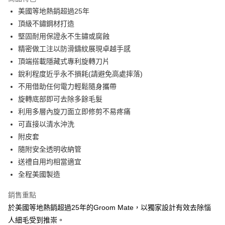
6 期 0 利率 每期
NT$246
21家銀行
合作金庫商業銀行
第一商業銀行
美國等地熱銷超過25年
華南商業銀行
彰化商業銀行
合作金庫商業銀行
第一商業銀行
超商取貨付款
頂級不鏽鋼材打造
上海商業儲蓄銀行
台北富邦商業銀行
華南商業銀行
彰化商業銀行
國泰世華商業銀行
兆豐國際商業銀行
堅固耐用保證永不生鏽或腐蝕
LINE Pay
上海商業儲蓄銀行
台北富邦商業銀行
臺灣中小企業銀行
台中商業銀行
精密做工注以防滑鑄紋展現卓越手感
國泰世華商業銀行
兆豐國際商業銀行
匯豐（台灣）商業銀行
華泰商業銀行
Apple Pay
臺灣中小企業銀行
台中商業銀行
頂端搭載隱藏式專利旋轉刀片
聯邦商業銀行
遠東國際商業銀行
匯豐（台灣）商業銀行
華泰商業銀行
銳利程度近乎永不損耗(請避免高處摔落)
悠遊付
元大商業銀行
永豐商業銀行
聯邦商業銀行
遠東國際商業銀行
不用借助任何電力輕鬆隨身攜帶
玉山商業銀行
星展（台灣）商業銀行
元大商業銀行
永豐商業銀行
AFTEE先享後付
旋轉底部即可去除多餘毛髮
台新國際商業銀行
中國信託商業銀行
玉山商業銀行
星展（台灣）商業銀行
相關說明
台灣樂天信用卡公司
利用多層內旋刀面立即修剪不易疼痛
台新國際商業銀行
中國信託商業銀行
【關於「AFTEE先享後付」】
可直接以清水沖洗
台灣樂天信用卡公司
ATM付款
AFTEE先享後付是「在收到商品之後才付款」的支付方式。 讓您購物簡單
附皮套
便利好安心！
１．簡單：不需註冊會員、不需綁卡、不需儲值。
隨附安全透明收納管
運送方式
２．便利：只要手機號碼，簡訊認證，即可結帳。
送禮自用均相當適宜
３．安心：先確認商品／服務後，再付款。
全家付款取貨
全程美國製造
每筆NT$60，滿NT$2,500(含以上)免運費
【「AFTEE先享後付」結帳流程】
１．於結帳方式選擇「AFTEE先享後付」後，將跳轉至「AFTEE先享後付」
銷售重點
7-11付款取貨
結帳頁面，進行簡訊認證並確認金額後，即可完成結帳。
於美國等地熱銷超過25年的Groom Mate，以獨家設計有效去除惱
２．訂單成立數日內，您將收到繳費通知簡訊。
每筆NT$60，滿NT$2,500(含以上)免運費
３．收到繳費通知簡訊後14天內，點擊此簡訊中的連結，可透過四大超商／
人細毛受到推崇。