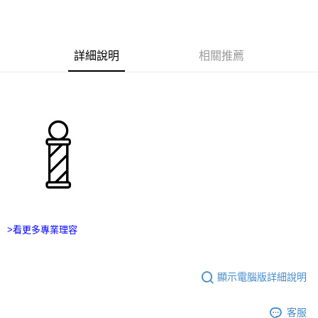
ATM／網路銀行／等多元方式進行付款，方視為交易完成。
宅配
※ 請注意：結帳手續完成當下不需立刻繳費，但若您需要取消訂單，請聯絡
每筆NT$100，滿NT$2,500(含以上)免運費
購買商品的店家。未經商家同意取消之訂單仍視為有效，需透過AFTEE先享
後付繳納相關費用。
台灣離島宅配
※ 交易是否成功請以「AFTEE先享後付 」之結帳頁面顯示為準，若有關於
詳細說明
相關推薦
是否繳費成功／繳費後需取消欲退款等相關疑問，請聯繫「AFTEE先享後付
每筆NT$215
客戶支援中心」
https://netprotections.freshdesk.com/support/home
海外宅配
查看運費
【注意事項】
１．透過由恩沛科技股份有限公司提供之「AFTEE先享後付」服務完成之交
易，需依本服務之必要範圍內提供個人資料，並將交易相關給付款項請求債
權轉讓予恩沛科技股份有限公司。
２．關於個人資料處理事宜，請瀏覽以下網址：
https://aftee.tw/terms/#terms3
３．未成年的使用者請事先徵得法定代理人或監護人之同意方可使用
「AFTEE先享後付」，若未經同意申辦者引起之損失，本公司不負相關責
任。
４．使用「AFTEE先享後付」時，將依據個別帳號之用戶狀況，依本公司即
>看更多專業理容
時審查核予不同之上限額度；若仍有額度不足之情形，本公司將視審查結果
請求用戶進行身份認證。
５．嚴禁一人註冊多個帳號或使用他人資訊註冊。若發現惡意使用之情形，
恩沛科技股份有限公司將有權停止該用戶之使用額度並採取法律行動。
顯示電腦版詳細說明
客服