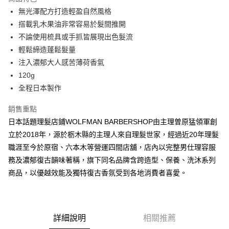
6 期 0 利率 每期
NT$163
21家銀行
合作金庫商業銀行
第一商業銀行
無光澤配方打造輕盈自然風格
華南商業銀行
彰化商業銀行
合作金庫商業銀行
第一商業銀行
超商取貨付款
搭載乳木果油非常容易於髮間推開
上海商業儲蓄銀行
台北富邦商業銀行
華南商業銀行
彰化商業銀行
國泰世華商業銀行
兆豐國際商業銀行
不論使用梳具或手抓皆展現出色髮流
LINE Pay
上海商業儲蓄銀行
台北富邦商業銀行
臺灣中小企業銀行
台中商業銀行
輕鬆締造蓬鬆髮量
國泰世華商業銀行
兆豐國際商業銀行
匯豐（台灣）商業銀行
華泰商業銀行
Apple Pay
臺灣中小企業銀行
台中商業銀行
注入濃郁大人感苦薄荷香氣
聯邦商業銀行
遠東國際商業銀行
匯豐（台灣）商業銀行
華泰商業銀行
120g
悠遊付
元大商業銀行
永豐商業銀行
聯邦商業銀行
遠東國際商業銀行
全程日本製作
玉山商業銀行
星展（台灣）商業銀行
元大商業銀行
永豐商業銀行
AFTEE先享後付
台新國際商業銀行
中國信託商業銀行
玉山商業銀行
星展（台灣）商業銀行
銷售重點
相關說明
台灣樂天信用卡公司
台新國際商業銀行
中國信託商業銀行
日本話題理髮店鋪WOLFMAN BARBERSHOP由主理曽原猛領軍創
【關於「AFTEE先享後付」】
台灣樂天信用卡公司
ATM付款
AFTEE先享後付是「在收到商品之後才付款」的支付方式。 讓您購物簡單
立於2018年，源於栃木縣的主理人來自理髮世家，經過近20年理髮
便利好安心！
職涯至今於原宿、六本木等營運四間店舖，店內以完整男仕理容服
１．簡單：不需註冊會員、不需綁卡、不需儲值。
運送方式
２．便利：只要手機號碼，簡訊認證，即可結帳。
務及濃郁復古韻味著稱，旗下同名品牌含跨造型、保養、洗沐系列
３．安心：先確認商品／服務後，再付款。
全家付款取貨
商品，以優越效能及獨特復古香氛受到各地消費者喜愛。
每筆NT$60，滿NT$2,500(含以上)免運費
【「AFTEE先享後付」結帳流程】
１．於結帳方式選擇「AFTEE先享後付」後，將跳轉至「AFTEE先享後付」
7-11付款取貨
結帳頁面，進行簡訊認證並確認金額後，即可完成結帳。
２．訂單成立數日內，您將收到繳費通知簡訊。
每筆NT$60，滿NT$2,500(含以上)免運費
詳細說明
相關推薦
３．收到繳費通知簡訊後14天內，點擊此簡訊中的連結，可透過四大超商／