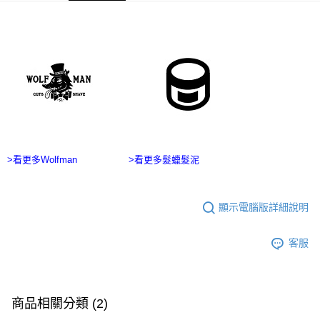
ATM／網路銀行／等多元方式進行付款，方視為交易完成。
宅配
※ 請注意：結帳手續完成當下不需立刻繳費，但若您需要取消訂單，請聯絡
每筆NT$100，滿NT$2,500(含以上)免運費
購買商品的店家。未經商家同意取消之訂單仍視為有效，需透過AFTEE先享
後付繳納相關費用。
台灣離島宅配
※ 交易是否成功請以「AFTEE先享後付 」之結帳頁面顯示為準，若有關於
是否繳費成功／繳費後需取消欲退款等相關疑問，請聯繫「AFTEE先享後付
每筆NT$215
客戶支援中心」
https://netprotections.freshdesk.com/support/home
海外宅配
查看運費
【注意事項】
１．透過由恩沛科技股份有限公司提供之「AFTEE先享後付」服務完成之交
易，需依本服務之必要範圍內提供個人資料，並將交易相關給付款項請求債
權轉讓予恩沛科技股份有限公司。
２．關於個人資料處理事宜，請瀏覽以下網址：
>看更多Wolfman
>看更多髮蠟髮泥
https://aftee.tw/terms/#terms3
３．未成年的使用者請事先徵得法定代理人或監護人之同意方可使用
「AFTEE先享後付」，若未經同意申辦者引起之損失，本公司不負相關責
顯示電腦版詳細說明
任。
４．使用「AFTEE先享後付」時，將依據個別帳號之用戶狀況，依本公司即
時審查核予不同之上限額度；若仍有額度不足之情形，本公司將視審查結果
客服
請求用戶進行身份認證。
５．嚴禁一人註冊多個帳號或使用他人資訊註冊。若發現惡意使用之情形，
恩沛科技股份有限公司將有權停止該用戶之使用額度並採取法律行動。
商品相關分類 (2)