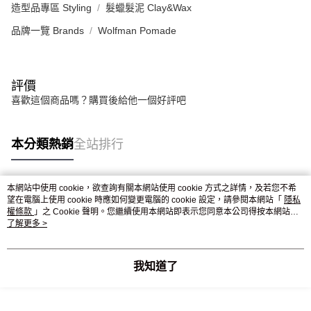
造型品專區 Styling
髮蠟髮泥 Clay&Wax
品牌一覽 Brands
Wolfman Pomade
評價
喜歡這個商品嗎？購買後給他一個好評吧
本分類熱銷
全站排行
本網站中使用 cookie，欲查詢有關本網站使用 cookie 方式之詳情，及若您不希
熱門標籤
望在電腦上使用 cookie 時應如何變更電腦的 cookie 設定，請參閱本網站「
隱私
權條款
」之 Cookie 聲明。您繼續使用本網站即表示您同意本公司得按本網站使
用條款之 Cookie 聲明使用 cookie。
了解更多 >
我知道了