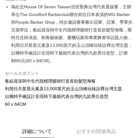
6回払い、金利0、毎回
NT$146
21行の銀行
合作金庫商業銀行
第一商業銀行
為紀念House Of Seven Taiwan浩世聖典台灣代表選拔賽，主辦
華南商業銀行
彰化商業銀行
合作金庫商業銀行
第一商業銀行
LINE Pay
單位The Goodforit Barberclub聯合前往日本表演的MG-Barber
上海商業儲蓄銀行
台北富邦商業銀行
華南商業銀行
彰化商業銀行
国泰世華商業銀行
兆豐國際商業銀行
與People Barber Shop，同步邀請賽事勝出冠軍、亞軍、季軍共
Apple Pay
上海商業儲蓄銀行
台北富邦商業銀行
台湾中小企業銀行
台中商業銀行
五個單位，集結資深與中生代指標理髮師打造首款髮型海報，模
国泰世華商業銀行
兆豐國際商業銀行
HSBC(台湾)商業銀行
華泰商業銀行
Easy Wallet
台湾中小企業銀行
台中商業銀行
特兒含跨演員、刺青藝術家、重機玩家與專業舞者等話題人物，
聯邦商業銀行
遠東国際商業銀行
HSBC(台湾)商業銀行
華泰商業銀行
利用日月星晨元素及13,000英尺的玉山頂峰玩味詮釋台灣主題，
AFTEE代金後払い
元大商業銀行
永豐商業銀行
聯邦商業銀行
遠東国際商業銀行
以獨特手繪設計呈現時下最能代表台灣的九款男仕造型，訂價
玉山商業銀行
星展(台湾)商業銀行
説明
元大商業銀行
永豐商業銀行
台新國際商業銀行
中国信託商業銀行
$880元(60 x 84CM)。
一、 AFTEE代金後払いについて
玉山商業銀行
星展(台湾)商業銀行
ATM払い
台湾楽天クレジットカード会社
1.お支払い方法でAFTEE代金後払いを選択すると、携帯電話認証ウィンド
台新國際商業銀行
中国信託商業銀行
ウが表示されます。
セールスポイント
台湾楽天クレジットカード会社
2.SMSで認証してお支払い手続を進めてください。
配送方法
集結資深與中生代指標理髮師打造首款髮型海報
3.注文するときのお支払いは不要です。商品はご指定の住所に配送されま
利用日月星晨元素及13,000英尺的玉山頂峰玩味詮釋台灣主題
す。
宅配
4.ご注文が完了すると、携帯に支払い通知のSMSが届きます。アプリ会員
以獨特手繪設計呈現時下最能代表台灣的九款男仕造型
配送毎にNT$100、NT$2,500以上で送料無料
の場合は、AFTEE アプリプッシュ通知が届きます。
60 x 84CM
5.商品受け取り時のお支払いは不要です。商品を確かめてから、SMSまた
海外宅配
送料を確認
はアプリの通知に従って、4大コンビニ、またはATM/オンラインバンキン
グでお支払いください。
代金納付期限は最短で 14 日以内ですので、ご注意ください。AFTEE アプ
詳細について
おすすめ関連商品
リをダウンロードして AFTEE 会員になるとお支払い期限を最長 45 日以内