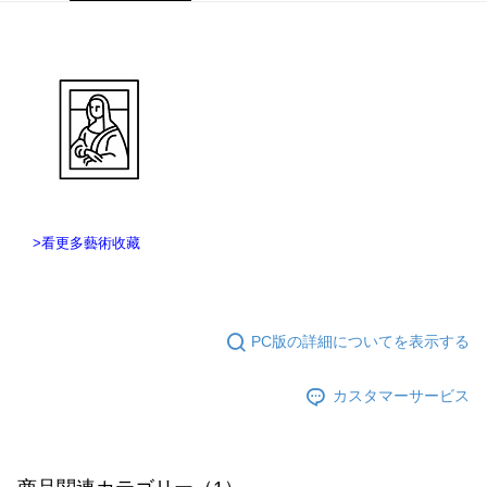
まで延長できます。
お支払期限は、ショップが請求した期日と、AFTEEで延長できる日数をも
とに計算されます。AFTEEで注文すると、商品を受け取るまで支払い期限
を延長できますが、商品を期限内に受け取れない場合があります（例：予
約商品や商品到着日が比較的遅い商品）。そのため、商品到着の有無に関
わらず、AFTEEで指定された期限内にお支払いください。
二、支払い限度額
1.初回 AFTEEを ご利用の際に、認証結果及び当社の審査の結果に基づ
き、限度額が設定されます。
2.決済金額は最低NT$20です。
3.現在、台湾の会員のみご利用いただけます。
>看更多藝術收藏
三、利用規約「AFTEE代金後払い」（以下当サービスという）はネットプ
ロテクションズ（以下 AFTEE という）が提供し、AFTEEが代金を徴収し
ます。当サービスご利用の際に提供しなければならない個人情報（注文者
の氏名、電話番号、受取人の氏名、電話番号、受取人住所を含むがこれに
PC版の詳細についてを表示する
限らない）は、AFTEEに渡され当サービスで必要な範囲内で利用されま
す。AFTEEの個人情報の収集、処理、利用について、詳細はAFTEE公式ホ
ームページの『個人情報の収集、処理及び利用に関する声明』をご参照く
カスタマーサービス
ださい（
https://aftee.tw/privacypolicy/
）。
AFTEEの初回ご利用の際に、審査を通過すれば、最高額がNT$10,000にな
ります。支払い期限を過ぎた場合、その金額に基づいて年利20%の遅延滞