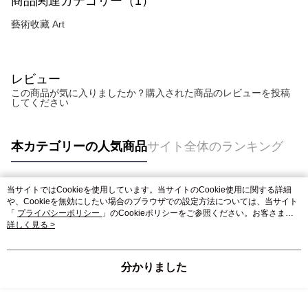
商品関連カテゴリー（1）
納金が加算されます。未成年の利用者は、事前に法定代理人または後見人
の同意を得ればAFTEEをご利用いただけます。
藝術收藏 Art
個人情報の処理、利用について疑問がある、または関連する法律の権利を
行使したい場合は、ネットプロテクションズ
cs_tw@netprotections.co.jp
にご連絡ください。上記に示した個人情報を、必要な購入注文書とあわせ
レビュー
てAFTEEにご提供いただく、またはAFTEEにあなたの個人情報の収集、処
理、利用を許可することににご同意いただけない場合は、当サービスを選
この商品が気に入りましたか？購入された商品のレビューを投稿
してください
択しないでください。
本カテゴリーの人気商品
サイト全体のランキング
当サイトではCookieを使用しています。当サイトのCookie使用に関する詳細
人気タグ
や、Cookieを無効にしたい場合のブラウザでの設定方法については、当サイト
「
プライバシーポリシー
」のCookieポリシーをご参照ください。お客さま
が、当サイトを引き続き使用される場合、当社がサイト利用規約のCookieポリ
詳しく見る >
シーに基づいてCookieを使用することに同意したものとみなします。
分かりました