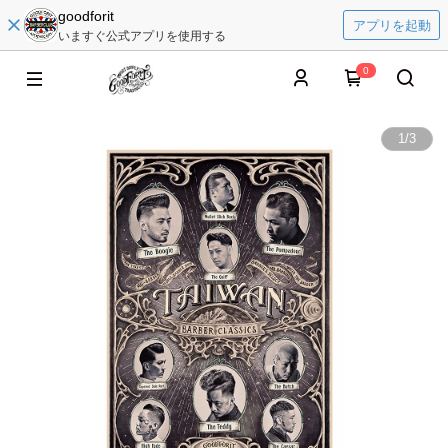
goodforit
アプリを起動
いますぐ公式アプリを使用する
0
1
/
3