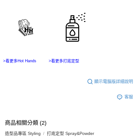
每筆NT$100，滿NT$2,500(含以上)免運費
購買商品的店家。未經商家同意取消之訂單仍視為有效，需透過AFTEE先享
後付繳納相關費用。
台灣離島宅配
※ 交易是否成功請以「AFTEE先享後付 」之結帳頁面顯示為準，若有關於
是否繳費成功／繳費後需取消欲退款等相關疑問，請聯繫「AFTEE先享後付
每筆NT$215
客戶支援中心」
https://netprotections.freshdesk.com/support/home
海外宅配
查看運費
【注意事項】
１．透過由恩沛科技股份有限公司提供之「AFTEE先享後付」服務完成之交
易，需依本服務之必要範圍內提供個人資料，並將交易相關給付款項請求債
權轉讓予恩沛科技股份有限公司。
２．關於個人資料處理事宜，請瀏覽以下網址：
>看更多Hot Hands
>看更多打底定型
https://aftee.tw/terms/#terms3
３．未成年的使用者請事先徵得法定代理人或監護人之同意方可使用
「AFTEE先享後付」，若未經同意申辦者引起之損失，本公司不負相關責
顯示電腦版詳細說明
任。
４．使用「AFTEE先享後付」時，將依據個別帳號之用戶狀況，依本公司即
時審查核予不同之上限額度；若仍有額度不足之情形，本公司將視審查結果
客服
請求用戶進行身份認證。
５．嚴禁一人註冊多個帳號或使用他人資訊註冊。若發現惡意使用之情形，
恩沛科技股份有限公司將有權停止該用戶之使用額度並採取法律行動。
商品相關分類 (2)
造型品專區 Styling
打底定型 Spray&Powder