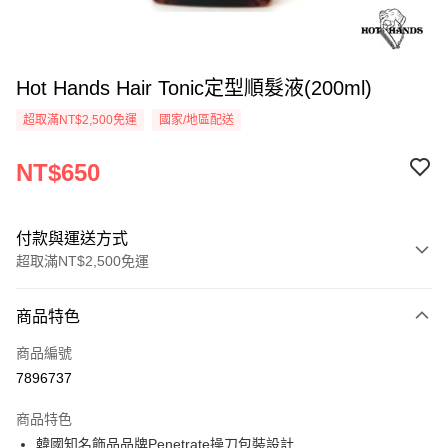
Hot Hands Hair Tonic定型順髮液(200ml)
超取滿NT$2,500免運
國家/地區配送
NT$650
付款與運送方式
超取滿NT$2,500免運
付款方式
商品特色
信用卡一次付款
商品編號
信用卡分期付款
7896737
3 期 0 利率 每期
NT$216
21家銀行
商品特色
6 期 0 利率 每期
NT$108
21家銀行
合作金庫商業銀行
第一商業銀行
韓國知名飾品品牌Penetrate操刀包裝設計