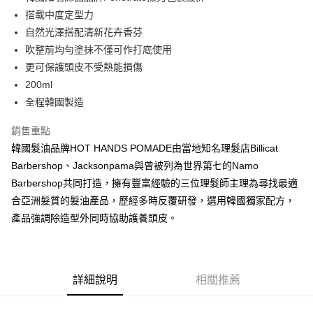
華南商業銀行
彰化商業銀行
合作金庫商業銀行
第一商業銀行
超商取貨付款
搭載中度定型力
上海商業儲蓄銀行
台北富邦商業銀行
華南商業銀行
彰化商業銀行
國泰世華商業銀行
兆豐國際商業銀行
自然光澤搭配清新花卉香芬
LINE Pay
上海商業儲蓄銀行
台北富邦商業銀行
臺灣中小企業銀行
台中商業銀行
吹整前均勻塗抹不僅可作打底使用
國泰世華商業銀行
兆豐國際商業銀行
匯豐（台灣）商業銀行
華泰商業銀行
Apple Pay
臺灣中小企業銀行
台中商業銀行
更可保護頭皮不受熱能損傷
聯邦商業銀行
遠東國際商業銀行
匯豐（台灣）商業銀行
華泰商業銀行
200ml
悠遊付
元大商業銀行
永豐商業銀行
聯邦商業銀行
遠東國際商業銀行
全程韓國製造
玉山商業銀行
星展（台灣）商業銀行
元大商業銀行
永豐商業銀行
AFTEE先享後付
台新國際商業銀行
中國信託商業銀行
玉山商業銀行
星展（台灣）商業銀行
銷售重點
相關說明
台灣樂天信用卡公司
台新國際商業銀行
中國信託商業銀行
韓國髮油品牌HOT HANDS POMADE由當地知名理髮店Billicat
【關於「AFTEE先享後付」】
台灣樂天信用卡公司
ATM付款
AFTEE先享後付是「在收到商品之後才付款」的支付方式。 讓您購物簡單
Barbershop、Jacksonpama與曾被列為世界第七的Namo
便利好安心！
Barbershop共同打造，擁有豐富經驗的三位理髮師主理為尋找最適
１．簡單：不需註冊會員、不需綁卡、不需儲值。
運送方式
２．便利：只要手機號碼，簡訊認證，即可結帳。
合亞洲髮質的髮油產品，歷經多時反覆研發，選用韓國獨家配方，
３．安心：先確認商品／服務後，再付款。
全家付款取貨
產品強調除造型外同時協助護養頭皮。
每筆NT$60，滿NT$2,500(含以上)免運費
【「AFTEE先享後付」結帳流程】
１．於結帳方式選擇「AFTEE先享後付」後，將跳轉至「AFTEE先享後付」
7-11付款取貨
結帳頁面，進行簡訊認證並確認金額後，即可完成結帳。
２．訂單成立數日內，您將收到繳費通知簡訊。
每筆NT$60，滿NT$2,500(含以上)免運費
詳細說明
相關推薦
３．收到繳費通知簡訊後14天內，點擊此簡訊中的連結，可透過四大超商／
ATM／網路銀行／等多元方式進行付款，方視為交易完成。
宅配
※ 請注意：結帳手續完成當下不需立刻繳費，但若您需要取消訂單，請聯絡