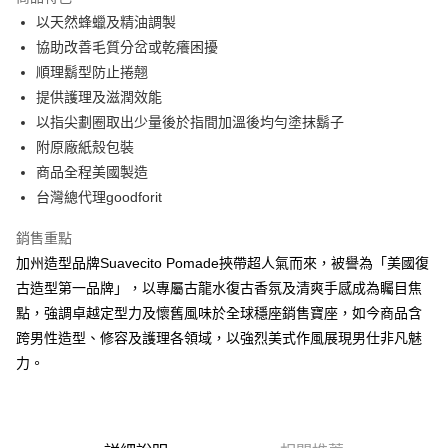
6 期 0 利率 每期
NT$100
21家銀行
合作金庫商業銀行
第一商業銀行
以天然蜂蠟及精油調製
華南商業銀行
彰化商業銀行
合作金庫商業銀行
第一商業銀行
超商取貨付款
協助改善毛質分岔或乾癢困擾
上海商業儲蓄銀行
台北富邦商業銀行
華南商業銀行
彰化商業銀行
國泰世華商業銀行
兆豐國際商業銀行
順理鬍型防止捲翹
LINE Pay
上海商業儲蓄銀行
台北富邦商業銀行
臺灣中小企業銀行
台中商業銀行
提供護理及滋潤效能
國泰世華商業銀行
兆豐國際商業銀行
匯豐（台灣）商業銀行
華泰商業銀行
Apple Pay
臺灣中小企業銀行
台中商業銀行
以指尖劃圈取出少量後於指間加溫後均勻塗抹鬍子
聯邦商業銀行
遠東國際商業銀行
匯豐（台灣）商業銀行
華泰商業銀行
附原廠紙殼包裝
悠遊付
元大商業銀行
永豐商業銀行
聯邦商業銀行
遠東國際商業銀行
商品全程美國製造
玉山商業銀行
星展（台灣）商業銀行
元大商業銀行
永豐商業銀行
AFTEE先享後付
台灣總代理goodforit
台新國際商業銀行
中國信託商業銀行
玉山商業銀行
星展（台灣）商業銀行
相關說明
台灣樂天信用卡公司
台新國際商業銀行
中國信託商業銀行
銷售重點
【關於「AFTEE先享後付」】
台灣樂天信用卡公司
ATM付款
AFTEE先享後付是「在收到商品之後才付款」的支付方式。 讓您購物簡單
加州造型品牌Suavecito Pomade挾帶超人氣而來，被譽為「美國復
便利好安心！
古造型第一品牌」，以專屬古龍水復古香氛及清爽手感成為矚目焦
１．簡單：不需註冊會員、不需綁卡、不需儲值。
運送方式
２．便利：只要手機號碼，簡訊認證，即可結帳。
點，強調卓越定型力及懷舊風味於全球穩座銷售寶座，如今商品含
３．安心：先確認商品／服務後，再付款。
全家付款取貨
跨男性造型、修容及護理各領域，以強烈美式作風展現男仕非凡魅
每筆NT$60，滿NT$2,500(含以上)免運費
力。
【「AFTEE先享後付」結帳流程】
１．於結帳方式選擇「AFTEE先享後付」後，將跳轉至「AFTEE先享後付」
7-11付款取貨
結帳頁面，進行簡訊認證並確認金額後，即可完成結帳。
２．訂單成立數日內，您將收到繳費通知簡訊。
每筆NT$60，滿NT$2,500(含以上)免運費
３．收到繳費通知簡訊後14天內，點擊此簡訊中的連結，可透過四大超商／