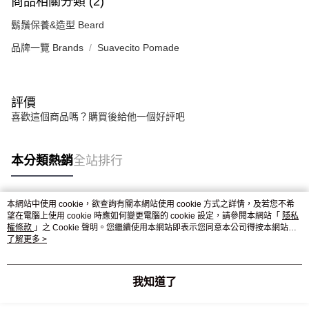
商品相關分類 (2)
鬍鬚保養&造型 Beard
品牌一覽 Brands
Suavecito Pomade
評價
喜歡這個商品嗎？購買後給他一個好評吧
本分類熱銷
全站排行
本網站中使用 cookie，欲查詢有關本網站使用 cookie 方式之詳情，及若您不希
熱門標籤
望在電腦上使用 cookie 時應如何變更電腦的 cookie 設定，請參閱本網站「
隱私
權條款
」之 Cookie 聲明。您繼續使用本網站即表示您同意本公司得按本網站使
用條款之 Cookie 聲明使用 cookie。
了解更多 >
我知道了