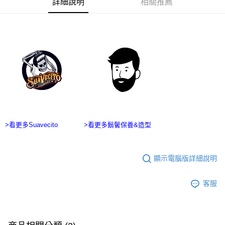
詳細說明
相關推薦
ATM／網路銀行／等多元方式進行付款，方視為交易完成。
宅配
※ 請注意：結帳手續完成當下不需立刻繳費，但若您需要取消訂單，請聯絡
每筆NT$100，滿NT$2,500(含以上)免運費
購買商品的店家。未經商家同意取消之訂單仍視為有效，需透過AFTEE先享
後付繳納相關費用。
台灣離島宅配
※ 交易是否成功請以「AFTEE先享後付 」之結帳頁面顯示為準，若有關於
是否繳費成功／繳費後需取消欲退款等相關疑問，請聯繫「AFTEE先享後付
每筆NT$215
客戶支援中心」
https://netprotections.freshdesk.com/support/home
海外宅配
查看運費
【注意事項】
１．透過由恩沛科技股份有限公司提供之「AFTEE先享後付」服務完成之交
易，需依本服務之必要範圍內提供個人資料，並將交易相關給付款項請求債
權轉讓予恩沛科技股份有限公司。
２．關於個人資料處理事宜，請瀏覽以下網址：
https://aftee.tw/terms/#terms3
>看更多Suavecito
>看更多鬍鬢保養&造型
３．未成年的使用者請事先徵得法定代理人或監護人之同意方可使用
「AFTEE先享後付」，若未經同意申辦者引起之損失，本公司不負相關責
任。
４．使用「AFTEE先享後付」時，將依據個別帳號之用戶狀況，依本公司即
顯示電腦版詳細說明
時審查核予不同之上限額度；若仍有額度不足之情形，本公司將視審查結果
請求用戶進行身份認證。
客服
５．嚴禁一人註冊多個帳號或使用他人資訊註冊。若發現惡意使用之情形，
恩沛科技股份有限公司將有權停止該用戶之使用額度並採取法律行動。