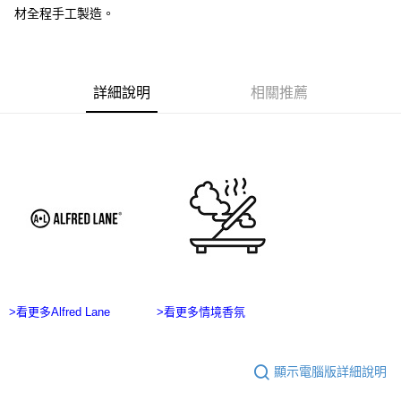
ATM／網路銀行／等多元方式進行付款，方視為交易完成。
宅配
材全程手工製造。
※ 請注意：結帳手續完成當下不需立刻繳費，但若您需要取消訂單，請聯絡
每筆NT$100，滿NT$2,500(含以上)免運費
購買商品的店家。未經商家同意取消之訂單仍視為有效，需透過AFTEE先享
後付繳納相關費用。
台灣離島宅配
※ 交易是否成功請以「AFTEE先享後付 」之結帳頁面顯示為準，若有關於
是否繳費成功／繳費後需取消欲退款等相關疑問，請聯繫「AFTEE先享後付
詳細說明
相關推薦
每筆NT$215
客戶支援中心」
https://netprotections.freshdesk.com/support/home
海外宅配
查看運費
【注意事項】
１．透過由恩沛科技股份有限公司提供之「AFTEE先享後付」服務完成之交
易，需依本服務之必要範圍內提供個人資料，並將交易相關給付款項請求債
權轉讓予恩沛科技股份有限公司。
２．關於個人資料處理事宜，請瀏覽以下網址：
https://aftee.tw/terms/#terms3
３．未成年的使用者請事先徵得法定代理人或監護人之同意方可使用
「AFTEE先享後付」，若未經同意申辦者引起之損失，本公司不負相關責
任。
４．使用「AFTEE先享後付」時，將依據個別帳號之用戶狀況，依本公司即
時審查核予不同之上限額度；若仍有額度不足之情形，本公司將視審查結果
請求用戶進行身份認證。
>看更多Alfred Lane
>看更多情境香氛
５．嚴禁一人註冊多個帳號或使用他人資訊註冊。若發現惡意使用之情形，
恩沛科技股份有限公司將有權停止該用戶之使用額度並採取法律行動。
顯示電腦版詳細說明