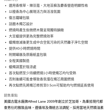
6 期 0 利率 每期
NT$213
21家銀行
合作金庫商業銀行
第一商業銀行
選用香根草、辣豆蔻、大地苔癬及麝香營造明顯性格
華南商業銀行
彰化商業銀行
合作金庫商業銀行
第一商業銀行
超商取貨付款
以檀香為中心展現活力與活潑氛圍
上海商業儲蓄銀行
台北富邦商業銀行
華南商業銀行
彰化商業銀行
國泰世華商業銀行
兆豐國際商業銀行
復古鐵罐包裝
LINE Pay
上海商業儲蓄銀行
台北富邦商業銀行
臺灣中小企業銀行
台中商業銀行
話題木燭芯設計
國泰世華商業銀行
兆豐國際商業銀行
匯豐（台灣）商業銀行
華泰商業銀行
Apple Pay
臺灣中小企業銀行
台中商業銀行
燃燒時產生些微燃木聲呈現獨特韻緻
聯邦商業銀行
遠東國際商業銀行
匯豐（台灣）商業銀行
華泰商業銀行
大豆蠟提供更為完整燃燒效率
悠遊付
元大商業銀行
永豐商業銀行
聯邦商業銀行
遠東國際商業銀行
蠟燭熄滅後更生成中合空氣污染的天然離子淨化空間
玉山商業銀行
星展（台灣）商業銀行
元大商業銀行
永豐商業銀行
AFTEE先享後付
提供40小時燃燒時間
台新國際商業銀行
中國信託商業銀行
玉山商業銀行
星展（台灣）商業銀行
相關說明
台灣樂天信用卡公司
附開罐器及原廠紙盒包裝
台新國際商業銀行
中國信託商業銀行
【關於「AFTEE先享後付」】
全程美國製造
台灣樂天信用卡公司
ATM付款
AFTEE先享後付是「在收到商品之後才付款」的支付方式。 讓您購物簡單
蠟燭請置於陰涼處
便利好安心！
１．簡單：不需註冊會員、不需綁卡、不需儲值。
首次點燃至少持續燃燒1小時使燭芯均勻受熱
運送方式
２．便利：只要手機號碼，簡訊認證，即可結帳。
否則後續可能會導致香氛僅在燭芯周圍燃燒
３．安心：先確認商品／服務後，再付款。
全家付款取貨
再次點燃先將燭芯修剪至0.5cm可幫助均勻燃燒延長使用
每筆NT$60，滿NT$2,500(含以上)免運費
【「AFTEE先享後付」結帳流程】
１．於結帳方式選擇「AFTEE先享後付」後，將跳轉至「AFTEE先享後付」
銷售重點
7-11付款取貨
結帳頁面，進行簡訊認證並確認金額後，即可完成結帳。
美國古龍水廠牌Alfred Lane 2009年創立於芝加哥，為重拾現代都
２．訂單成立數日內，您將收到繳費通知簡訊。
每筆NT$60，滿NT$2,500(含以上)免運費
３．收到繳費通知簡訊後14天內，點擊此簡訊中的連結，可透過四大超商／
會男仕的雅致品味，遵循埃及傳統古法調配，採用當地天然精油素