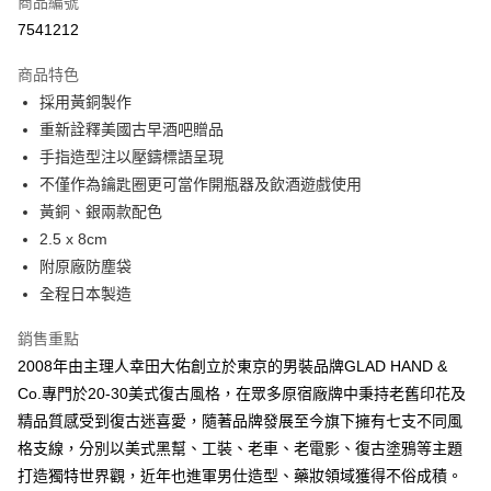
商品編號
信用卡分期付款
7541212
3 期 0 利率 每期
NT$293
21家銀行
商品特色
6 期 0 利率 每期
NT$146
21家銀行
合作金庫商業銀行
第一商業銀行
採用黃銅製作
華南商業銀行
彰化商業銀行
合作金庫商業銀行
第一商業銀行
超商取貨付款
重新詮釋美國古早酒吧贈品
上海商業儲蓄銀行
台北富邦商業銀行
華南商業銀行
彰化商業銀行
國泰世華商業銀行
兆豐國際商業銀行
手指造型注以壓鑄標語呈現
LINE Pay
上海商業儲蓄銀行
台北富邦商業銀行
臺灣中小企業銀行
台中商業銀行
不僅作為鑰匙圈更可當作開瓶器及飲酒遊戲使用
國泰世華商業銀行
兆豐國際商業銀行
匯豐（台灣）商業銀行
華泰商業銀行
Apple Pay
臺灣中小企業銀行
台中商業銀行
黃銅、銀兩款配色
聯邦商業銀行
遠東國際商業銀行
匯豐（台灣）商業銀行
華泰商業銀行
2.5 x 8cm
悠遊付
元大商業銀行
永豐商業銀行
聯邦商業銀行
遠東國際商業銀行
附原廠防塵袋
玉山商業銀行
星展（台灣）商業銀行
元大商業銀行
永豐商業銀行
AFTEE先享後付
全程日本製造
台新國際商業銀行
中國信託商業銀行
玉山商業銀行
星展（台灣）商業銀行
相關說明
台灣樂天信用卡公司
台新國際商業銀行
中國信託商業銀行
銷售重點
【關於「AFTEE先享後付」】
台灣樂天信用卡公司
ATM付款
AFTEE先享後付是「在收到商品之後才付款」的支付方式。 讓您購物簡單
2008年由主理人幸田大佑創立於東京的男裝品牌GLAD HAND &
便利好安心！
Co.專門於20-30美式復古風格，在眾多原宿廠牌中秉持老舊印花及
１．簡單：不需註冊會員、不需綁卡、不需儲值。
運送方式
２．便利：只要手機號碼，簡訊認證，即可結帳。
精品質感受到復古迷喜愛，隨著品牌發展至今旗下擁有七支不同風
３．安心：先確認商品／服務後，再付款。
全家付款取貨
格支線，分別以美式黑幫、工裝、老車、老電影、復古塗鴉等主題
每筆NT$60，滿NT$2,500(含以上)免運費
打造獨特世界觀，近年也進軍男仕造型、藥妝領域獲得不俗成積。
【「AFTEE先享後付」結帳流程】