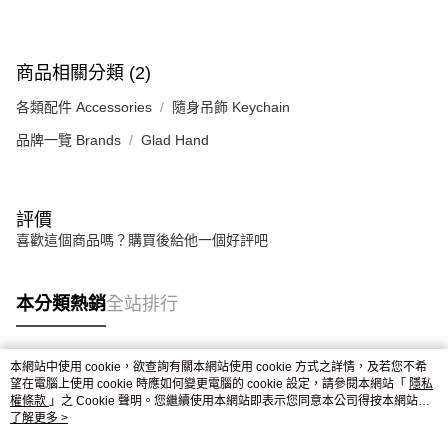
恩沛科技股份有限公司將有權停止該用戶之使用額度並採取法律行動。
商品相關分類 (2)
各類配件 Accessories
隨身吊飾 Keychain
品牌一覽 Brands
Glad Hand
評價
喜歡這個商品嗎？購買後給他一個好評吧
本分類熱銷
全站排行
本網站中使用 cookie，欲查詢有關本網站使用 cookie 方式之詳情，及若您不希
熱門標籤
望在電腦上使用 cookie 時應如何變更電腦的 cookie 設定，請參閱本網站「
隱私
權條款
」之 Cookie 聲明。您繼續使用本網站即表示您同意本公司得按本網站使
用條款之 Cookie 聲明使用 cookie。
了解更多 >