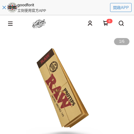
goodforit
開啟APP
立刻使用官方APP
0
1
/
6