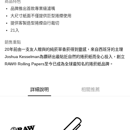
商品特色
6 期 0 利率 每期
NT$8
21家銀行
合作金庫商業銀行
第一商業銀行
品牌推出首款專業級濾嘴
華南商業銀行
彰化商業銀行
合作金庫商業銀行
第一商業銀行
超商取貨付款
大尺寸紙面不僅提供巨型捲煙使用
上海商業儲蓄銀行
台北富邦商業銀行
華南商業銀行
彰化商業銀行
國泰世華商業銀行
兆豐國際商業銀行
提供客製造型捲煙自行裁切
LINE Pay
上海商業儲蓄銀行
台北富邦商業銀行
臺灣中小企業銀行
台中商業銀行
21入
國泰世華商業銀行
兆豐國際商業銀行
匯豐（台灣）商業銀行
華泰商業銀行
Apple Pay
臺灣中小企業銀行
台中商業銀行
聯邦商業銀行
遠東國際商業銀行
銷售重點
匯豐（台灣）商業銀行
華泰商業銀行
悠遊付
元大商業銀行
永豐商業銀行
20年前由一支友人贈與的純菸草香菸得到靈感，來自西班牙的主理
聯邦商業銀行
遠東國際商業銀行
玉山商業銀行
星展（台灣）商業銀行
元大商業銀行
永豐商業銀行
Joshua Kesselman為鑽研出最貼近自然的捲菸紙而全心投入，創立
AFTEE先享後付
台新國際商業銀行
中國信託商業銀行
玉山商業銀行
星展（台灣）商業銀行
RAW® Rolling Papers至今已成為全球最知名的捲菸紙品牌。
相關說明
台灣樂天信用卡公司
台新國際商業銀行
中國信託商業銀行
【關於「AFTEE先享後付」】
台灣樂天信用卡公司
ATM付款
AFTEE先享後付是「在收到商品之後才付款」的支付方式。 讓您購物簡單
便利好安心！
１．簡單：不需註冊會員、不需綁卡、不需儲值。
運送方式
詳細說明
相關推薦
２．便利：只要手機號碼，簡訊認證，即可結帳。
３．安心：先確認商品／服務後，再付款。
全家付款取貨
每筆NT$60，滿NT$2,500(含以上)免運費
【「AFTEE先享後付」結帳流程】
１．於結帳方式選擇「AFTEE先享後付」後，將跳轉至「AFTEE先享後付」
7-11付款取貨
結帳頁面，進行簡訊認證並確認金額後，即可完成結帳。
２．訂單成立數日內，您將收到繳費通知簡訊。
每筆NT$60，滿NT$2,500(含以上)免運費
３．收到繳費通知簡訊後14天內，點擊此簡訊中的連結，可透過四大超商／