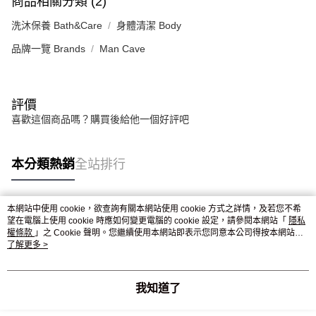
商品相關分類 (2)
洗沐保養 Bath&Care
身體清潔 Body
品牌一覽 Brands
Man Cave
評價
喜歡這個商品嗎？購買後給他一個好評吧
本分類熱銷
全站排行
本網站中使用 cookie，欲查詢有關本網站使用 cookie 方式之詳情，及若您不希
熱門標籤
望在電腦上使用 cookie 時應如何變更電腦的 cookie 設定，請參閱本網站「
隱私
權條款
」之 Cookie 聲明。您繼續使用本網站即表示您同意本公司得按本網站使
用條款之 Cookie 聲明使用 cookie。
了解更多 >
我知道了