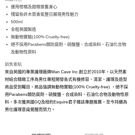
6 期 0 利率 每期
NT$118
21家銀行
合作金庫商業銀行
第一商業銀行
運用柑橘及甜橙振奮身心
華南商業銀行
彰化商業銀行
合作金庫商業銀行
第一商業銀行
超商取貨付款
殘留些許木質香氣整日展現男性魅力
上海商業儲蓄銀行
台北富邦商業銀行
華南商業銀行
彰化商業銀行
國泰世華商業銀行
兆豐國際商業銀行
500ml
LINE Pay
上海商業儲蓄銀行
台北富邦商業銀行
臺灣中小企業銀行
台中商業銀行
全程英國製造
國泰世華商業銀行
兆豐國際商業銀行
匯豐（台灣）商業銀行
華泰商業銀行
Apple Pay
臺灣中小企業銀行
台中商業銀行
無動物實驗(100% Cruelty-free)
聯邦商業銀行
遠東國際商業銀行
匯豐（台灣）商業銀行
華泰商業銀行
絕不採用Parabens類防腐劑、硫酸鹽、合成染料、石油化合物
悠遊付
元大商業銀行
永豐商業銀行
聯邦商業銀行
遠東國際商業銀行
及動物性原料
玉山商業銀行
星展（台灣）商業銀行
元大商業銀行
永豐商業銀行
AFTEE先享後付
台新國際商業銀行
中國信託商業銀行
玉山商業銀行
星展（台灣）商業銀行
銷售重點
相關說明
台灣樂天信用卡公司
台新國際商業銀行
中國信託商業銀行
來自英國的專業護理廠牌Man Cave Inc.創立於2010年，以天然素
【關於「AFTEE先享後付」】
台灣樂天信用卡公司
ATM付款
AFTEE先享後付是「在收到商品之後才付款」的支付方式。 讓您購物簡單
材結合精緻工序為男仕專程開發各式有機修容、清潔、護理及造型
便利好安心！
商品受到矚目，商品強調無動物實驗(100% Cruelty-free) ，絕不採
１．簡單：不需註冊會員、不需綁卡、不需儲值。
運送方式
２．便利：只要手機號碼，簡訊認證，即可結帳。
用Parabens類防腐劑、硫酸鹽、合成染料、石油化合物及動物性原
３．安心：先確認商品／服務後，再付款。
全家付款取貨
料，多次獲英國GQ及紐約Esquire君子雜誌專題推薦，至今持續為
每筆NT$60，滿NT$2,500(含以上)免運費
男仕護理意識覺醒而努力。
【「AFTEE先享後付」結帳流程】
１．於結帳方式選擇「AFTEE先享後付」後，將跳轉至「AFTEE先享後付」
7-11付款取貨
結帳頁面，進行簡訊認證並確認金額後，即可完成結帳。
２．訂單成立數日內，您將收到繳費通知簡訊。
每筆NT$60，滿NT$2,500(含以上)免運費
３．收到繳費通知簡訊後14天內，點擊此簡訊中的連結，可透過四大超商／