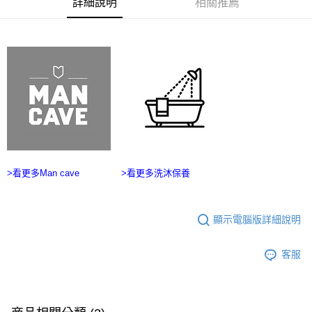
詳細說明
相關推薦
ATM／網路銀行／等多元方式進行付款，方視為交易完成。
宅配
※ 請注意：結帳手續完成當下不需立刻繳費，但若您需要取消訂單，請聯絡
每筆NT$100，滿NT$2,500(含以上)免運費
購買商品的店家。未經商家同意取消之訂單仍視為有效，需透過AFTEE先享
後付繳納相關費用。
台灣離島宅配
※ 交易是否成功請以「AFTEE先享後付 」之結帳頁面顯示為準，若有關於
是否繳費成功／繳費後需取消欲退款等相關疑問，請聯繫「AFTEE先享後付
每筆NT$215
客戶支援中心」
https://netprotections.freshdesk.com/support/home
海外宅配
查看運費
【注意事項】
１．透過由恩沛科技股份有限公司提供之「AFTEE先享後付」服務完成之交
易，需依本服務之必要範圍內提供個人資料，並將交易相關給付款項請求債
權轉讓予恩沛科技股份有限公司。
２．關於個人資料處理事宜，請瀏覽以下網址：
https://aftee.tw/terms/#terms3
>看更多Man cave
>看更多洗沐保養
３．未成年的使用者請事先徵得法定代理人或監護人之同意方可使用
「AFTEE先享後付」，若未經同意申辦者引起之損失，本公司不負相關責
任。
４．使用「AFTEE先享後付」時，將依據個別帳號之用戶狀況，依本公司即
顯示電腦版詳細說明
時審查核予不同之上限額度；若仍有額度不足之情形，本公司將視審查結果
請求用戶進行身份認證。
客服
５．嚴禁一人註冊多個帳號或使用他人資訊註冊。若發現惡意使用之情形，
恩沛科技股份有限公司將有權停止該用戶之使用額度並採取法律行動。