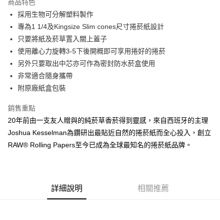
商品特色
6 期 0 利率 每期
NT$75
21家銀行
合作金庫商業銀行
第一商業銀行
採用生物可分解塑料製作
華南商業銀行
彰化商業銀行
合作金庫商業銀行
第一商業銀行
超商取貨付款
專為1 1/4及Kingsize Slim cones尺寸捲菸紙設計
上海商業儲蓄銀行
台北富邦商業銀行
華南商業銀行
彰化商業銀行
國泰世華商業銀行
兆豐國際商業銀行
只要將紙及菸草置入關上蓋子
LINE Pay
上海商業儲蓄銀行
台北富邦商業銀行
臺灣中小企業銀行
台中商業銀行
使用離心力旋轉3-5下後開概即可享用捲好的捲菸
國泰世華商業銀行
兆豐國際商業銀行
匯豐（台灣）商業銀行
華泰商業銀行
Apple Pay
臺灣中小企業銀行
台中商業銀行
另外只要取出中芯亦可作為密封防水菸盒使用
聯邦商業銀行
遠東國際商業銀行
匯豐（台灣）商業銀行
華泰商業銀行
非常適合隨身攜帶
悠遊付
元大商業銀行
永豐商業銀行
聯邦商業銀行
遠東國際商業銀行
附原廠紙盒包裝
玉山商業銀行
星展（台灣）商業銀行
元大商業銀行
永豐商業銀行
AFTEE先享後付
台新國際商業銀行
中國信託商業銀行
玉山商業銀行
星展（台灣）商業銀行
銷售重點
相關說明
台灣樂天信用卡公司
台新國際商業銀行
中國信託商業銀行
20年前由一支友人贈與的純菸草香菸得到靈感，來自西班牙的主理
【關於「AFTEE先享後付」】
台灣樂天信用卡公司
ATM付款
AFTEE先享後付是「在收到商品之後才付款」的支付方式。 讓您購物簡單
Joshua Kesselman為鑽研出最貼近自然的捲菸紙而全心投入，創立
便利好安心！
RAW® Rolling Papers至今已成為全球最知名的捲菸紙品牌。
１．簡單：不需註冊會員、不需綁卡、不需儲值。
運送方式
２．便利：只要手機號碼，簡訊認證，即可結帳。
３．安心：先確認商品／服務後，再付款。
全家付款取貨
每筆NT$60，滿NT$2,500(含以上)免運費
【「AFTEE先享後付」結帳流程】
詳細說明
相關推薦
１．於結帳方式選擇「AFTEE先享後付」後，將跳轉至「AFTEE先享後付」
7-11付款取貨
結帳頁面，進行簡訊認證並確認金額後，即可完成結帳。
２．訂單成立數日內，您將收到繳費通知簡訊。
每筆NT$60，滿NT$2,500(含以上)免運費
３．收到繳費通知簡訊後14天內，點擊此簡訊中的連結，可透過四大超商／