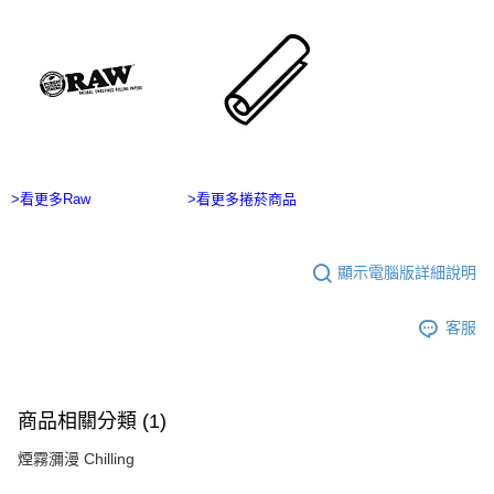
ATM／網路銀行／等多元方式進行付款，方視為交易完成。
宅配
※ 請注意：結帳手續完成當下不需立刻繳費，但若您需要取消訂單，請聯絡
每筆NT$100，滿NT$2,500(含以上)免運費
購買商品的店家。未經商家同意取消之訂單仍視為有效，需透過AFTEE先享
後付繳納相關費用。
台灣離島宅配
※ 交易是否成功請以「AFTEE先享後付 」之結帳頁面顯示為準，若有關於
是否繳費成功／繳費後需取消欲退款等相關疑問，請聯繫「AFTEE先享後付
每筆NT$215
客戶支援中心」
https://netprotections.freshdesk.com/support/home
【注意事項】
１．透過由恩沛科技股份有限公司提供之「AFTEE先享後付」服務完成之交
>看更多Raw
>看更多捲菸商品
易，需依本服務之必要範圍內提供個人資料，並將交易相關給付款項請求債
權轉讓予恩沛科技股份有限公司。
２．關於個人資料處理事宜，請瀏覽以下網址：
https://aftee.tw/terms/#terms3
顯示電腦版詳細說明
３．未成年的使用者請事先徵得法定代理人或監護人之同意方可使用
「AFTEE先享後付」，若未經同意申辦者引起之損失，本公司不負相關責
客服
任。
４．使用「AFTEE先享後付」時，將依據個別帳號之用戶狀況，依本公司即
時審查核予不同之上限額度；若仍有額度不足之情形，本公司將視審查結果
請求用戶進行身份認證。
５．嚴禁一人註冊多個帳號或使用他人資訊註冊。若發現惡意使用之情形，
商品相關分類 (1)
恩沛科技股份有限公司將有權停止該用戶之使用額度並採取法律行動。
煙霧瀰漫 Chilling