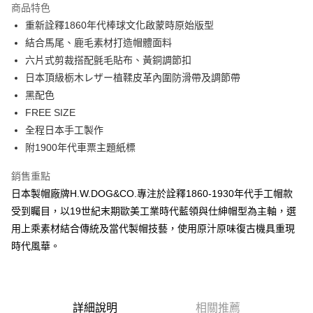
商品特色
6 期 0 利率 每期
NT$573
21家銀行
合作金庫商業銀行
第一商業銀行
重新詮釋1860年代棒球文化啟蒙時原始版型
華南商業銀行
彰化商業銀行
合作金庫商業銀行
第一商業銀行
超商取貨付款
結合馬尾、鹿毛素材打造帽體面料
上海商業儲蓄銀行
台北富邦商業銀行
華南商業銀行
彰化商業銀行
國泰世華商業銀行
兆豐國際商業銀行
六片式剪裁搭配氈毛貼布、黃銅調節扣
LINE Pay
上海商業儲蓄銀行
台北富邦商業銀行
臺灣中小企業銀行
台中商業銀行
日本頂級栃木レザー植鞣皮革內圍防滑帶及調節帶
國泰世華商業銀行
兆豐國際商業銀行
匯豐（台灣）商業銀行
華泰商業銀行
Apple Pay
臺灣中小企業銀行
台中商業銀行
黑配色
聯邦商業銀行
遠東國際商業銀行
匯豐（台灣）商業銀行
華泰商業銀行
FREE SIZE
悠遊付
元大商業銀行
永豐商業銀行
聯邦商業銀行
遠東國際商業銀行
全程日本手工製作
玉山商業銀行
星展（台灣）商業銀行
元大商業銀行
永豐商業銀行
AFTEE先享後付
附1900年代車票主題紙標
台新國際商業銀行
中國信託商業銀行
玉山商業銀行
星展（台灣）商業銀行
相關說明
台灣樂天信用卡公司
台新國際商業銀行
中國信託商業銀行
銷售重點
【關於「AFTEE先享後付」】
台灣樂天信用卡公司
ATM付款
AFTEE先享後付是「在收到商品之後才付款」的支付方式。 讓您購物簡單
日本製帽廠牌H.W.DOG&CO.專注於詮釋1860-1930年代手工帽款
便利好安心！
受到矚目，以19世紀末期歐美工業時代藍領與仕紳帽型為主軸，選
１．簡單：不需註冊會員、不需綁卡、不需儲值。
運送方式
２．便利：只要手機號碼，簡訊認證，即可結帳。
用上乘素材結合傳統及當代製帽技藝，使用原汁原味復古機具重現
３．安心：先確認商品／服務後，再付款。
全家付款取貨
時代風華。
每筆NT$60，滿NT$2,500(含以上)免運費
【「AFTEE先享後付」結帳流程】
１．於結帳方式選擇「AFTEE先享後付」後，將跳轉至「AFTEE先享後付」
7-11付款取貨
結帳頁面，進行簡訊認證並確認金額後，即可完成結帳。
２．訂單成立數日內，您將收到繳費通知簡訊。
每筆NT$60，滿NT$2,500(含以上)免運費
詳細說明
相關推薦