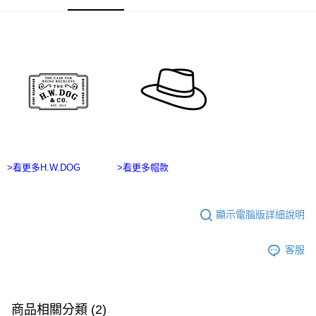
３．收到繳費通知簡訊後14天內，點擊此簡訊中的連結，可透過四大超商／
ATM／網路銀行／等多元方式進行付款，方視為交易完成。
宅配
※ 請注意：結帳手續完成當下不需立刻繳費，但若您需要取消訂單，請聯絡
每筆NT$100，滿NT$2,500(含以上)免運費
購買商品的店家。未經商家同意取消之訂單仍視為有效，需透過AFTEE先享
後付繳納相關費用。
台灣離島宅配
※ 交易是否成功請以「AFTEE先享後付 」之結帳頁面顯示為準，若有關於
是否繳費成功／繳費後需取消欲退款等相關疑問，請聯繫「AFTEE先享後付
每筆NT$215
客戶支援中心」
https://netprotections.freshdesk.com/support/home
海外宅配
查看運費
【注意事項】
１．透過由恩沛科技股份有限公司提供之「AFTEE先享後付」服務完成之交
易，需依本服務之必要範圍內提供個人資料，並將交易相關給付款項請求債
權轉讓予恩沛科技股份有限公司。
２．關於個人資料處理事宜，請瀏覽以下網址：
>看更多H.W.DOG
>看更多帽款
https://aftee.tw/terms/#terms3
３．未成年的使用者請事先徵得法定代理人或監護人之同意方可使用
「AFTEE先享後付」，若未經同意申辦者引起之損失，本公司不負相關責
顯示電腦版詳細說明
任。
４．使用「AFTEE先享後付」時，將依據個別帳號之用戶狀況，依本公司即
時審查核予不同之上限額度；若仍有額度不足之情形，本公司將視審查結果
客服
請求用戶進行身份認證。
５．嚴禁一人註冊多個帳號或使用他人資訊註冊。若發現惡意使用之情形，
恩沛科技股份有限公司將有權停止該用戶之使用額度並採取法律行動。
商品相關分類 (2)