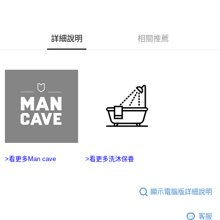
ATM／網路銀行／等多元方式進行付款，方視為交易完成。
宅配
※ 請注意：結帳手續完成當下不需立刻繳費，但若您需要取消訂單，請聯絡
每筆NT$100，滿NT$2,500(含以上)免運費
購買商品的店家。未經商家同意取消之訂單仍視為有效，需透過AFTEE先享
後付繳納相關費用。
台灣離島宅配
※ 交易是否成功請以「AFTEE先享後付 」之結帳頁面顯示為準，若有關於
詳細說明
相關推薦
是否繳費成功／繳費後需取消欲退款等相關疑問，請聯繫「AFTEE先享後付
每筆NT$215
客戶支援中心」
https://netprotections.freshdesk.com/support/home
海外宅配
查看運費
【注意事項】
１．透過由恩沛科技股份有限公司提供之「AFTEE先享後付」服務完成之交
易，需依本服務之必要範圍內提供個人資料，並將交易相關給付款項請求債
權轉讓予恩沛科技股份有限公司。
２．關於個人資料處理事宜，請瀏覽以下網址：
https://aftee.tw/terms/#terms3
３．未成年的使用者請事先徵得法定代理人或監護人之同意方可使用
「AFTEE先享後付」，若未經同意申辦者引起之損失，本公司不負相關責
任。
４．使用「AFTEE先享後付」時，將依據個別帳號之用戶狀況，依本公司即
>看更多Man cave
>看更多洗沐保養
時審查核予不同之上限額度；若仍有額度不足之情形，本公司將視審查結果
請求用戶進行身份認證。
５．嚴禁一人註冊多個帳號或使用他人資訊註冊。若發現惡意使用之情形，
恩沛科技股份有限公司將有權停止該用戶之使用額度並採取法律行動。
顯示電腦版詳細說明
客服