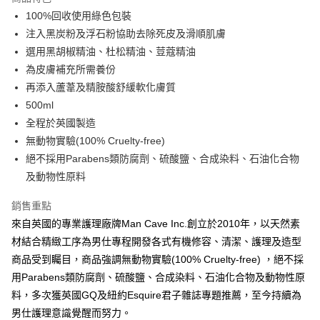
6 期 0 利率 每期
NT$118
21家銀行
合作金庫商業銀行
第一商業銀行
100%回收使用綠色包裝
華南商業銀行
彰化商業銀行
合作金庫商業銀行
第一商業銀行
超商取貨付款
注入黑炭粉及浮石粉協助去除死皮及滑順肌膚
上海商業儲蓄銀行
台北富邦商業銀行
華南商業銀行
彰化商業銀行
國泰世華商業銀行
兆豐國際商業銀行
選用黑胡椒精油、杜松精油、荳蔻精油
LINE Pay
上海商業儲蓄銀行
台北富邦商業銀行
臺灣中小企業銀行
台中商業銀行
為皮膚補充所需養份
國泰世華商業銀行
兆豐國際商業銀行
匯豐（台灣）商業銀行
華泰商業銀行
Apple Pay
臺灣中小企業銀行
台中商業銀行
再添入蘆葦及精胺酸舒緩軟化膚質
聯邦商業銀行
遠東國際商業銀行
匯豐（台灣）商業銀行
華泰商業銀行
500ml
悠遊付
元大商業銀行
永豐商業銀行
聯邦商業銀行
遠東國際商業銀行
全程於英國製造
玉山商業銀行
星展（台灣）商業銀行
元大商業銀行
永豐商業銀行
AFTEE先享後付
無動物實驗(100% Cruelty-free)
台新國際商業銀行
中國信託商業銀行
玉山商業銀行
星展（台灣）商業銀行
相關說明
台灣樂天信用卡公司
絕不採用Parabens類防腐劑、硫酸鹽、合成染料、石油化合物
台新國際商業銀行
中國信託商業銀行
【關於「AFTEE先享後付」】
及動物性原料
台灣樂天信用卡公司
ATM付款
AFTEE先享後付是「在收到商品之後才付款」的支付方式。 讓您購物簡單
便利好安心！
銷售重點
１．簡單：不需註冊會員、不需綁卡、不需儲值。
運送方式
２．便利：只要手機號碼，簡訊認證，即可結帳。
來自英國的專業護理廠牌Man Cave Inc.創立於2010年，以天然素
３．安心：先確認商品／服務後，再付款。
全家付款取貨
材結合精緻工序為男仕專程開發各式有機修容、清潔、護理及造型
每筆NT$60，滿NT$2,500(含以上)免運費
商品受到矚目，商品強調無動物實驗(100% Cruelty-free) ，絕不採
【「AFTEE先享後付」結帳流程】
１．於結帳方式選擇「AFTEE先享後付」後，將跳轉至「AFTEE先享後付」
用Parabens類防腐劑、硫酸鹽、合成染料、石油化合物及動物性原
7-11付款取貨
結帳頁面，進行簡訊認證並確認金額後，即可完成結帳。
料，多次獲英國GQ及紐約Esquire君子雜誌專題推薦，至今持續為
２．訂單成立數日內，您將收到繳費通知簡訊。
每筆NT$60，滿NT$2,500(含以上)免運費
３．收到繳費通知簡訊後14天內，點擊此簡訊中的連結，可透過四大超商／
男仕護理意識覺醒而努力。