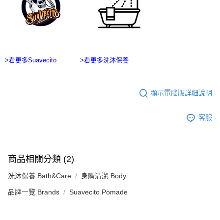
每筆NT$100，滿NT$2,500(含以上)免運費
購買商品的店家。未經商家同意取消之訂單仍視為有效，需透過AFTEE先享
後付繳納相關費用。
台灣離島宅配
※ 交易是否成功請以「AFTEE先享後付 」之結帳頁面顯示為準，若有關於
是否繳費成功／繳費後需取消欲退款等相關疑問，請聯繫「AFTEE先享後付
每筆NT$215
客戶支援中心」
https://netprotections.freshdesk.com/support/home
海外宅配
查看運費
>看更多Suavecito
>看更多洗沐保養
【注意事項】
１．透過由恩沛科技股份有限公司提供之「AFTEE先享後付」服務完成之交
易，需依本服務之必要範圍內提供個人資料，並將交易相關給付款項請求債
權轉讓予恩沛科技股份有限公司。
顯示電腦版詳細說明
２．關於個人資料處理事宜，請瀏覽以下網址：
https://aftee.tw/terms/#terms3
３．未成年的使用者請事先徵得法定代理人或監護人之同意方可使用
客服
「AFTEE先享後付」，若未經同意申辦者引起之損失，本公司不負相關責
任。
４．使用「AFTEE先享後付」時，將依據個別帳號之用戶狀況，依本公司即
時審查核予不同之上限額度；若仍有額度不足之情形，本公司將視審查結果
商品相關分類 (2)
請求用戶進行身份認證。
５．嚴禁一人註冊多個帳號或使用他人資訊註冊。若發現惡意使用之情形，
洗沐保養 Bath&Care
身體清潔 Body
恩沛科技股份有限公司將有權停止該用戶之使用額度並採取法律行動。
品牌一覽 Brands
Suavecito Pomade