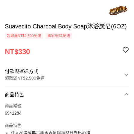
Suavecito Charcoal Body Soap沐浴炭皂(6OZ)
超取滿NT$2,500免運
國家/地區配送
NT$330
付款與運送方式
超取滿NT$2,500免運
付款方式
商品特色
信用卡一次付款
商品編號
信用卡分期付款
6941284
3 期 0 利率 每期
NT$110
21家銀行
商品特色
6 期 0 利率 每期
NT$55
21家銀行
合作金庫商業銀行
第一商業銀行
注入品牌經典古龍水香氛提振整日外出心神