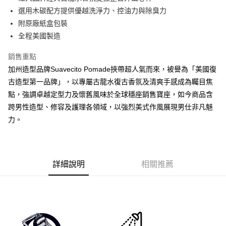
華南商業銀行
彰化商業銀行
合作金庫商業銀行
第一商業銀行
超商取貨付款
選用木碳配方提供優越洗淨力、控油力與除臭力
上海商業儲蓄銀行
台北富邦商業銀行
華南商業銀行
彰化商業銀行
國泰世華商業銀行
兆豐國際商業銀行
附原廠紙盒包裝
LINE Pay
上海商業儲蓄銀行
台北富邦商業銀行
臺灣中小企業銀行
台中商業銀行
全程美國製造
國泰世華商業銀行
兆豐國際商業銀行
匯豐（台灣）商業銀行
華泰商業銀行
Apple Pay
臺灣中小企業銀行
台中商業銀行
聯邦商業銀行
遠東國際商業銀行
銷售重點
匯豐（台灣）商業銀行
華泰商業銀行
悠遊付
元大商業銀行
永豐商業銀行
加州造型品牌Suavecito Pomade挾帶超人氣而來，被譽為「美國復
聯邦商業銀行
遠東國際商業銀行
玉山商業銀行
星展（台灣）商業銀行
元大商業銀行
永豐商業銀行
古造型第一品牌」，以專屬古龍水復古香氛及清爽手感成為矚目焦
AFTEE先享後付
台新國際商業銀行
中國信託商業銀行
玉山商業銀行
星展（台灣）商業銀行
點，強調卓越定型力及懷舊風味於全球穩座銷售寶座，如今商品含
相關說明
台灣樂天信用卡公司
台新國際商業銀行
中國信託商業銀行
跨男性造型、修容及護理各領域，以強烈美式作風展現男仕非凡魅
【關於「AFTEE先享後付」】
台灣樂天信用卡公司
ATM付款
AFTEE先享後付是「在收到商品之後才付款」的支付方式。 讓您購物簡單
力。
便利好安心！
１．簡單：不需註冊會員、不需綁卡、不需儲值。
運送方式
２．便利：只要手機號碼，簡訊認證，即可結帳。
３．安心：先確認商品／服務後，再付款。
全家付款取貨
詳細說明
相關推薦
每筆NT$60，滿NT$2,500(含以上)免運費
【「AFTEE先享後付」結帳流程】
１．於結帳方式選擇「AFTEE先享後付」後，將跳轉至「AFTEE先享後付」
7-11付款取貨
結帳頁面，進行簡訊認證並確認金額後，即可完成結帳。
２．訂單成立數日內，您將收到繳費通知簡訊。
每筆NT$60，滿NT$2,500(含以上)免運費
３．收到繳費通知簡訊後14天內，點擊此簡訊中的連結，可透過四大超商／
ATM／網路銀行／等多元方式進行付款，方視為交易完成。
宅配
※ 請注意：結帳手續完成當下不需立刻繳費，但若您需要取消訂單，請聯絡