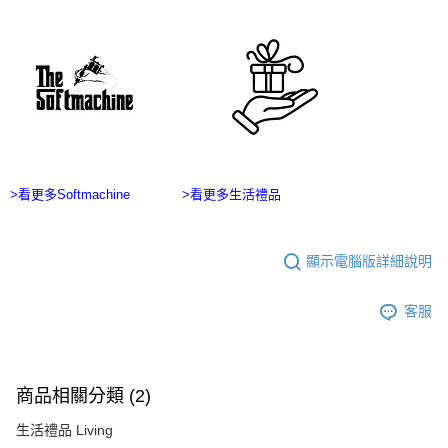
１．於結帳方式選擇「AFTEE先享後付」後，將跳轉至「AFTEE先享後付」
7-11付款取貨
結帳頁面，進行簡訊認證並確認金額後，即可完成結帳。
２．訂單成立數日內，您將收到繳費通知簡訊。
每筆NT$60，滿NT$2,500(含以上)免運費
３．收到繳費通知簡訊後14天內，點擊此簡訊中的連結，可透過四大超商／
ATM／網路銀行／等多元方式進行付款，方視為交易完成。
宅配
※ 請注意：結帳手續完成當下不需立刻繳費，但若您需要取消訂單，請聯絡
每筆NT$100，滿NT$2,500(含以上)免運費
購買商品的店家。未經商家同意取消之訂單仍視為有效，需透過AFTEE先享
後付繳納相關費用。
台灣離島宅配
※ 交易是否成功請以「AFTEE先享後付 」之結帳頁面顯示為準，若有關於
是否繳費成功／繳費後需取消欲退款等相關疑問，請聯繫「AFTEE先享後付
每筆NT$215
客戶支援中心」
https://netprotections.freshdesk.com/support/home
>看更多Softmachine
>看更多生活禮品
海外宅配
查看運費
【注意事項】
１．透過由恩沛科技股份有限公司提供之「AFTEE先享後付」服務完成之交
易，需依本服務之必要範圍內提供個人資料，並將交易相關給付款項請求債
顯示電腦版詳細說明
權轉讓予恩沛科技股份有限公司。
２．關於個人資料處理事宜，請瀏覽以下網址：
https://aftee.tw/terms/#terms3
客服
３．未成年的使用者請事先徵得法定代理人或監護人之同意方可使用
「AFTEE先享後付」，若未經同意申辦者引起之損失，本公司不負相關責
任。
４．使用「AFTEE先享後付」時，將依據個別帳號之用戶狀況，依本公司即
商品相關分類 (2)
時審查核予不同之上限額度；若仍有額度不足之情形，本公司將視審查結果
請求用戶進行身份認證。
生活禮品 Living
５．嚴禁一人註冊多個帳號或使用他人資訊註冊。若發現惡意使用之情形，