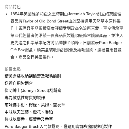
3 期 0 利率 每期
NT$860
21家銀行
商品特色
6 期 0 利率 每期
NT$430
21家銀行
合作金庫商業銀行
第一商業銀行
1854年英國維多莉亞女王時期由Jeremiah Taylor創立的英國理
華南商業銀行
彰化商業銀行
合作金庫商業銀行
第一商業銀行
超商取貨付款
容品牌Taylor of Old Bond Street由於堅持選用天然草本原料製
上海商業儲蓄銀行
台北富邦商業銀行
華南商業銀行
彰化商業銀行
國泰世華商業銀行
兆豐國際商業銀行
作上乘理容用品累積高度評價受到政商名流所喜愛，至今傳承至
LINE Pay
上海商業儲蓄銀行
台北富邦商業銀行
臺灣中小企業銀行
台中商業銀行
第四代經營者仍沿襲一貫高品質製造頂級修容護膚產品，並注入
國泰世華商業銀行
兆豐國際商業銀行
匯豐（台灣）商業銀行
華泰商業銀行
Apple Pay
臺灣中小企業銀行
台中商業銀行
更先進之化學草本配方將品牌推至頂峰，日前發表Pure Badger
聯邦商業銀行
遠東國際商業銀行
匯豐（台灣）商業銀行
華泰商業銀行
Gift Box禮盒，精美盒裝收納刮鬍膏及獾毛鬍刷，送禮自用皆適
悠遊付
元大商業銀行
永豐商業銀行
聯邦商業銀行
遠東國際商業銀行
合，商品全程英國製作。
玉山商業銀行
星展（台灣）商業銀行
元大商業銀行
永豐商業銀行
AFTEE先享後付
台新國際商業銀行
中國信託商業銀行
玉山商業銀行
星展（台灣）商業銀行
銷售重點
相關說明
台灣樂天信用卡公司
台新國際商業銀行
中國信託商業銀行
精美盒裝收納刮鬍膏及獾毛鬍刷
【關於「AFTEE先享後付」】
台灣樂天信用卡公司
ATM付款
AFTEE先享後付是「在收到商品之後才付款」的支付方式。 讓您購物簡單
送禮自用皆適合
便利好安心！
傑明紳士(Jermyn Street)刮鬍膏
１．簡單：不需註冊會員、不需綁卡、不需儲值。
運送方式
２．便利：只要手機號碼，簡訊認證，即可結帳。
專為敏感性膚質的製作
３．安心：先確認商品／服務後，再付款。
全家付款取貨
前味佛手柑、檸檬、萊姆、熏衣草
每筆NT$60，滿NT$2,500(含以上)免運費
中味以天竺葵、橙花、香珀
【「AFTEE先享後付」結帳流程】
１．於結帳方式選擇「AFTEE先享後付」後，將跳轉至「AFTEE先享後付」
後味以麝香、廣藿香及香草
7-11付款取貨
結帳頁面，進行簡訊認證並確認金額後，即可完成結帳。
Pure Badger Brush入門款鬍刷，僅選用背部與腿部獾毛製作
２．訂單成立數日內，您將收到繳費通知簡訊。