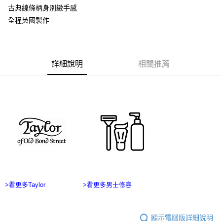
每筆NT$60，滿NT$2,500(含以上)免運費
３．收到繳費通知簡訊後14天內，點擊此簡訊中的連結，可透過四大超商／
古典線條柄身別緻手感
ATM／網路銀行／等多元方式進行付款，方視為交易完成。
宅配
全程英國製作
※ 請注意：結帳手續完成當下不需立刻繳費，但若您需要取消訂單，請聯絡
每筆NT$100，滿NT$2,500(含以上)免運費
購買商品的店家。未經商家同意取消之訂單仍視為有效，需透過AFTEE先享
後付繳納相關費用。
台灣離島宅配
※ 交易是否成功請以「AFTEE先享後付 」之結帳頁面顯示為準，若有關於
是否繳費成功／繳費後需取消欲退款等相關疑問，請聯繫「AFTEE先享後付
詳細說明
相關推薦
每筆NT$215
客戶支援中心」
https://netprotections.freshdesk.com/support/home
海外宅配
查看運費
【注意事項】
１．透過由恩沛科技股份有限公司提供之「AFTEE先享後付」服務完成之交
易，需依本服務之必要範圍內提供個人資料，並將交易相關給付款項請求債
權轉讓予恩沛科技股份有限公司。
２．關於個人資料處理事宜，請瀏覽以下網址：
https://aftee.tw/terms/#terms3
３．未成年的使用者請事先徵得法定代理人或監護人之同意方可使用
「AFTEE先享後付」，若未經同意申辦者引起之損失，本公司不負相關責
任。
４．使用「AFTEE先享後付」時，將依據個別帳號之用戶狀況，依本公司即
時審查核予不同之上限額度；若仍有額度不足之情形，本公司將視審查結果
請求用戶進行身份認證。
>看更多Taylor
>看更多男士修容
５．嚴禁一人註冊多個帳號或使用他人資訊註冊。若發現惡意使用之情形，
恩沛科技股份有限公司將有權停止該用戶之使用額度並採取法律行動。
顯示電腦版詳細說明