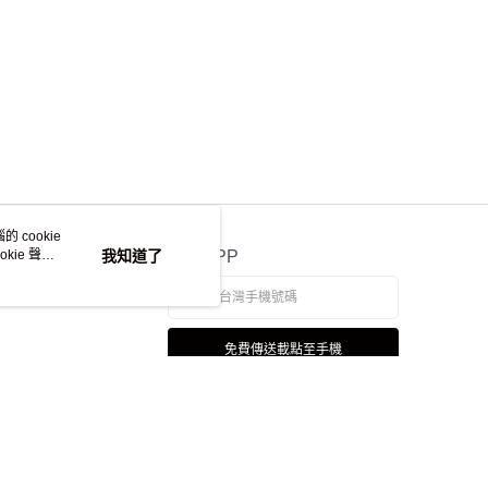
 cookie
kie 聲明
我知道了
官方APP
免費傳送載點至手機
若接到可疑電話，請洽詢165反詐騙專線
本站最佳瀏覽環境請使用 Google Chrome、Firefox 或 Edge 以上版本