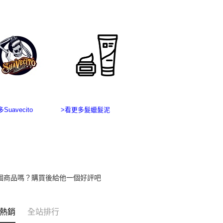
交易，需
求債權轉
２．關於
https://aft
３．未成
「AFTE
任。
４．使用「
即時審查
結果請求
５．嚴禁
形，恩沛
Suavecito
>看更多髮蠟髮泥
動。
個商品嗎？購買後給他一個好評吧
熱銷
全站排行