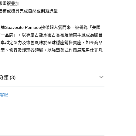
業銀行
星展（台灣）商業銀行
業銀行
永豐商業銀行
求重複疊加
享後付
際商業銀行
中國信託商業銀行
業銀行
星展（台灣）商業銀行
指梳或梳具完成自然或俐落造型
天信用卡公司
際商業銀行
中國信託商業銀行
FTEE先享後付」】
天信用卡公司
先享後付是「在收到商品之後才付款」的支付方式。 讓您購物簡單
Suavecito Pomade挾帶超人氣而來，被譽為「美國
心！
：不需註冊會員、不需綁卡、不需儲值。
第一品牌」，以專屬古龍水復古香氛及清爽手感成為矚目
：只要手機號碼，簡訊認證，即可結帳。
調卓越定型力及懷舊風味於全球穩座銷售寶座，如今商品
：先確認商品／服務後，再付款。
造型、修容及護理各領域，以強烈美式作風展現男仕非凡
取貨
EE先享後付」結帳流程】
0，滿NT$2,500(含以上)免運費
方式選擇「AFTEE先享後付」後，將跳轉至「AFTEE先享後
頁面，進行簡訊認證並確認金額後，即可完成結帳。
取貨
成立數日內，您將收到繳費通知簡訊。
類 (3)
費通知簡訊後14天內，點擊此簡訊中的連結，可透過四大超商
0，滿NT$2,500(含以上)免運費
網路銀行／等多元方式進行付款，方視為交易完成。
：結帳手續完成當下不需立刻繳費，但若您需要取消訂單，請聯
tyling
髮蠟髮泥 Clay&Wax
的店家。未經商家同意取消之訂單仍視為有效，需透過AFTEE
客服
品 Deals】
造型髮品 Hair
繳納相關費用。
00，滿NT$2,500(含以上)免運費
否成功請以「AFTEE先享後付 」之結帳頁面顯示為準，若有關於
ands
Suavecito Pomade
功／繳費後需取消欲退款等相關疑問，請聯繫「AFTEE先享後
宅配
援中心」
https://netprotections.freshdesk.com/support/home
15
項】
查看運費
恩沛科技股份有限公司提供之「AFTEE先享後付」服務完成之