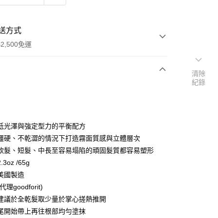
送方式
2,500免運
清除
紀錄
次付款
期付款
0 利率 每期
NT$133
21家銀行
低光澤與強定型力的平衡配方
0 利率 每期
NT$66
21家銀行
庫商業銀行
第一商業銀行
僵硬、不乾澀的情況下打造霧面質感與立體層次
業銀行
彰化商業銀行
軟髮、短髮、中長至容易塌陷的頑固髮質都容易塑形
庫商業銀行
第一商業銀行
付款
業儲蓄銀行
台北富邦商業銀行
業銀行
彰化商業銀行
3oz /65g
華商業銀行
兆豐國際商業銀行
業儲蓄銀行
台北富邦商業銀行
美國製造
小企業銀行
台中商業銀行
華商業銀行
兆豐國際商業銀行
理goodforit)
台灣）商業銀行
華泰商業銀行
小企業銀行
台中商業銀行
業銀行
遠東國際商業銀行
建議於全乾髮取少量於掌心搓熱推開
台灣）商業銀行
華泰商業銀行
業銀行
永豐商業銀行
尾開始帶上再往根部均勻塗抹
業銀行
遠東國際商業銀行