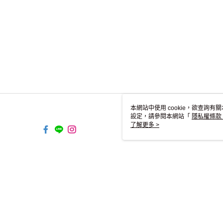
本網站中使用 cookie，欲查詢有關
設定，請參閱本網站「
隱私權條款
使用 cookie。
了解更多 >
TW-MWG1-61-14 Web2.0 D
© 2026 by 古得佛依特實業有限公司