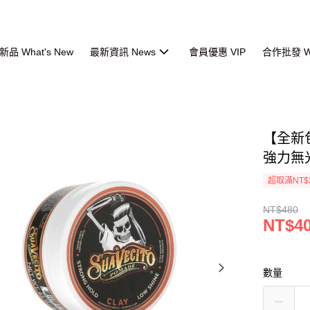
品 What's New
最新資訊 News
會員優惠 VIP
合作批發 Wh
【全新包裝
強力無光髮
超取滿NT$
NT$480
NT$4
數量