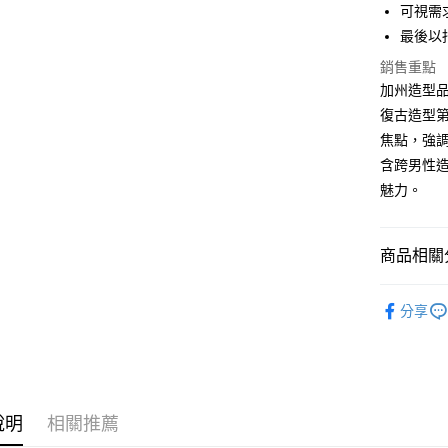
玉山商
元大商
可視需
AFTEE先
台新國
玉山商
最後以
相關說明
台灣樂
台新國
【關於「A
銷售重點
台灣樂
ATM付款
AFTEE
加州造型品牌
便利好安
１．簡單
復古造型
２．便利
運送方式
焦點，強
３．安心
含跨男性
全家付款
【「AFT
魅力。
每筆NT$6
１．於結帳
付」結帳
7-11付款
２．訂單
商品相關分
３．收到繳
每筆NT$6
／ATM／
※ 請注意
造型品專區 S
宅配
絡購買商品
分享
【 限定價商
先享後付
每筆NT$1
※ 交易是
品牌一覽 Br
是否繳費成
台灣離島
付客戶支
每筆NT$2
【注意事
說明
相關推薦
海外宅配
１．透過由