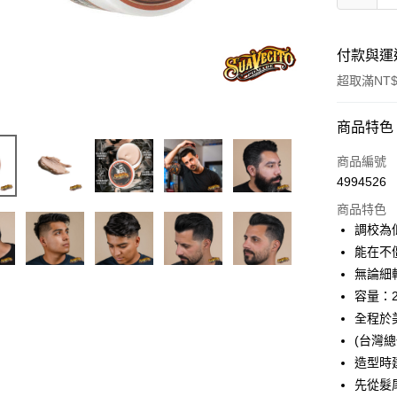
付款與運
超取滿NT$
付款方式
商品特色
信用卡一
商品編號
4994526
信用卡分
商品特色
3 期 
調校為
6 期 
合作金
能在不
華南商
無論細
合作金
超商取貨
上海商
華南商
容量：2.
國泰世
LINE Pay
上海商
全程於
臺灣中
國泰世
(台灣總代
匯豐（
Apple Pay
臺灣中
聯邦商
造型時
匯豐（
悠遊付
元大商
先從髮
聯邦商