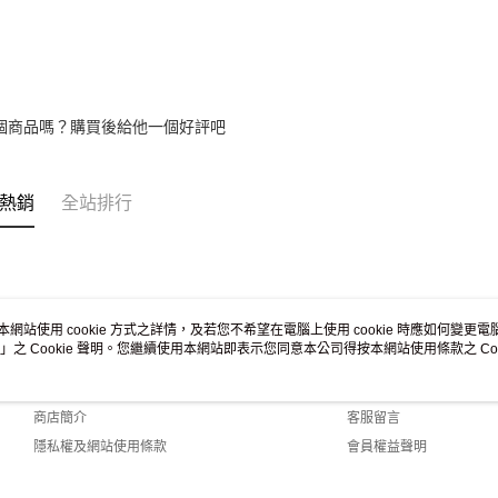
求債權轉
２．關於
https://aft
３．未成
「AFTE
任。
個商品嗎？購買後給他一個好評吧
４．使用「
即時審查
結果請求
５．嚴禁
熱銷
全站排行
形，恩沛
動。
本網站使用 cookie 方式之詳情，及若您不希望在電腦上使用 cookie 時應如何變更電腦的
」之 Cookie 聲明。您繼續使用本網站即表示您同意本公司得按本網站使用條款之 Coo
關於我們
客服資訊
品牌故事
購物說明
商店簡介
客服留言
隱私權及網站使用條款
會員權益聲明
聯絡我們