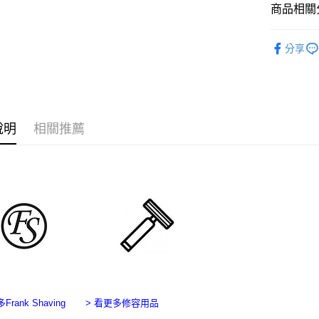
台新國
商品相關分
玉山商
相關說明
台灣樂
台新國
【關於「A
男仕修容 S
台灣樂
ATM付款
AFTEE
分享
便利好安
品牌一覽 Br
１．簡單
２．便利
運送方式
３．安心
全家付款
【「AFT
說明
相關推薦
每筆NT$6
１．於結帳
付」結帳
7-11付款
２．訂單
３．收到繳
每筆NT$6
／ATM／
※ 請注意
宅配
絡購買商品
先享後付
每筆NT$1
※ 交易是
是否繳費成
台灣離島
付客戶支
每筆NT$2
【注意事
１．透過由
Frank Shaving
> 看更多修容用品
交易，需