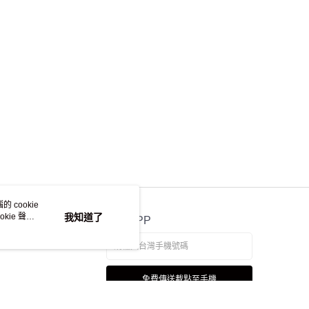
讓予恩沛科技股份有限公司。
個人資料處理事宜，請瀏覽以下網址：
ee.tw/terms/#terms3
年的使用者請事先徵得法定代理人或監護人之同意方可使用
E先享後付」，若未經同意申辦者引起之損失，本公司不負相關責
AFTEE先享後付」時，將依據個別帳號之用戶狀況，依本公司
核予不同之上限額度；若仍有額度不足之情形，本公司將視審查
用戶進行身份認證。
一人註冊多個帳號或使用他人資訊註冊。若發現惡意使用之情
科技股份有限公司將有權停止該用戶之使用額度並採取法律行
 cookie
kie 聲明
我知道了
官方APP
免費傳送載點至手機