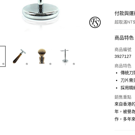
付款與運
超取滿NT$
付款方式
商品特色
信用卡一
商品編號
3927127
信用卡分
商品特色
3 期 
傳統刀
6 期 
合作金
刀片需
華南商
採用精
合作金
超商取貨
上海商
華南商
銷售重點
國泰世
LINE Pay
上海商
來自香港的The
臺灣中
國泰世
匯豐（
年，被譽
Apple Pay
臺灣中
聯邦商
作，多年
匯豐（
悠遊付
元大商
聯邦商
玉山商
元大商
AFTEE先