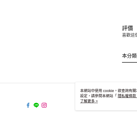
評價
喜歡這
本分類
本網站中使用 cookie，欲查詢有關
設定，請參閱本網站「
隱私權條款
使用 cookie。
了解更多 >