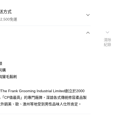
送方式
2,500免運
清除
次付款
紀錄
期付款
0 利率 每期
NT$693
21家銀行
頭
0 利率 每期
NT$346
21家銀行
庫商業銀行
第一商業銀行
另購
業銀行
彰化商業銀行
純獾毛鬍刷
庫商業銀行
第一商業銀行
付款
業儲蓄銀行
台北富邦商業銀行
業銀行
彰化商業銀行
華商業銀行
兆豐國際商業銀行
業儲蓄銀行
台北富邦商業銀行
 Frank Grooming Industrial Limited創立於2000
小企業銀行
台中商業銀行
華商業銀行
兆豐國際商業銀行
台灣）商業銀行
華泰商業銀行
為「CP值最高」的專門廠牌，深諳各式傳統修容產品製
小企業銀行
台中商業銀行
業銀行
遠東國際商業銀行
來外銷美、歐、澳州等地受到男性品味人仕所肯定。
台灣）商業銀行
華泰商業銀行
業銀行
永豐商業銀行
業銀行
遠東國際商業銀行
業銀行
星展（台灣）商業銀行
業銀行
永豐商業銀行
享後付