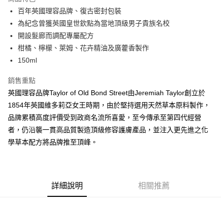
6 期 0 利率 每期
NT$175
21家銀行
合作金庫商業銀行
第一商業銀行
百年英國理容品牌、復古密封包裝
華南商業銀行
彰化商業銀行
合作金庫商業銀行
第一商業銀行
超商取貨付款
為紀念曾獲英國皇世欽點為當地頂級男子貴族名校
上海商業儲蓄銀行
台北富邦商業銀行
華南商業銀行
彰化商業銀行
國泰世華商業銀行
兆豐國際商業銀行
開設髮廊而調配專屬配方
LINE Pay
上海商業儲蓄銀行
台北富邦商業銀行
臺灣中小企業銀行
台中商業銀行
柑橘、檸檬、萊姆、花卉精油及廣藿香製作
國泰世華商業銀行
兆豐國際商業銀行
匯豐（台灣）商業銀行
華泰商業銀行
Apple Pay
臺灣中小企業銀行
台中商業銀行
150ml
聯邦商業銀行
遠東國際商業銀行
匯豐（台灣）商業銀行
華泰商業銀行
悠遊付
元大商業銀行
永豐商業銀行
銷售重點
聯邦商業銀行
遠東國際商業銀行
玉山商業銀行
星展（台灣）商業銀行
元大商業銀行
永豐商業銀行
英國理容品牌Taylor of Old Bond Street由Jeremiah Taylor創立於
AFTEE先享後付
台新國際商業銀行
中國信託商業銀行
玉山商業銀行
星展（台灣）商業銀行
1854年英國維多莉亞女王時期，由於堅持選用天然草本原料製作，
相關說明
台灣樂天信用卡公司
台新國際商業銀行
中國信託商業銀行
品牌累積高度評價受到政商名流所喜愛，至今傳承至第四代經營
【關於「AFTEE先享後付」】
台灣樂天信用卡公司
ATM付款
AFTEE先享後付是「在收到商品之後才付款」的支付方式。 讓您購物簡單
者，仍沿襲一貫高品質製造頂級修容護膚產品，並注入更先進之化
便利好安心！
學草本配方將品牌推至頂峰。
１．簡單：不需註冊會員、不需綁卡、不需儲值。
運送方式
２．便利：只要手機號碼，簡訊認證，即可結帳。
３．安心：先確認商品／服務後，再付款。
全家付款取貨
每筆NT$60，滿NT$2,500(含以上)免運費
【「AFTEE先享後付」結帳流程】
詳細說明
相關推薦
１．於結帳方式選擇「AFTEE先享後付」後，將跳轉至「AFTEE先享後付」
7-11付款取貨
結帳頁面，進行簡訊認證並確認金額後，即可完成結帳。
２．訂單成立數日內，您將收到繳費通知簡訊。
每筆NT$60，滿NT$2,500(含以上)免運費
３．收到繳費通知簡訊後14天內，點擊此簡訊中的連結，可透過四大超商／