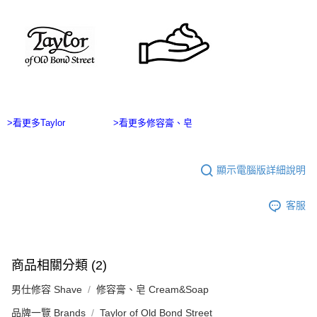
ATM／網路銀行／等多元方式進行付款，方視為交易完成。
宅配
※ 請注意：結帳手續完成當下不需立刻繳費，但若您需要取消訂單，請聯絡
每筆NT$100，滿NT$2,500(含以上)免運費
購買商品的店家。未經商家同意取消之訂單仍視為有效，需透過AFTEE先享
後付繳納相關費用。
台灣離島宅配
※ 交易是否成功請以「AFTEE先享後付 」之結帳頁面顯示為準，若有關於
是否繳費成功／繳費後需取消欲退款等相關疑問，請聯繫「AFTEE先享後付
每筆NT$215
客戶支援中心」
https://netprotections.freshdesk.com/support/home
海外宅配
查看運費
【注意事項】
１．透過由恩沛科技股份有限公司提供之「AFTEE先享後付」服務完成之交
>看更多Taylor
>看更多修容膏、皂
易，需依本服務之必要範圍內提供個人資料，並將交易相關給付款項請求債
權轉讓予恩沛科技股份有限公司。
２．關於個人資料處理事宜，請瀏覽以下網址：
https://aftee.tw/terms/#terms3
顯示電腦版詳細說明
３．未成年的使用者請事先徵得法定代理人或監護人之同意方可使用
「AFTEE先享後付」，若未經同意申辦者引起之損失，本公司不負相關責
客服
任。
４．使用「AFTEE先享後付」時，將依據個別帳號之用戶狀況，依本公司即
時審查核予不同之上限額度；若仍有額度不足之情形，本公司將視審查結果
請求用戶進行身份認證。
５．嚴禁一人註冊多個帳號或使用他人資訊註冊。若發現惡意使用之情形，
商品相關分類 (2)
恩沛科技股份有限公司將有權停止該用戶之使用額度並採取法律行動。
男仕修容 Shave
修容膏、皂 Cream&Soap
品牌一覽 Brands
Taylor of Old Bond Street