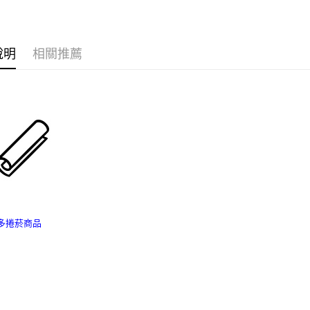
台新國
玉山商
相關說明
台灣樂
台新國
【關於「A
台灣樂
ATM付款
AFTEE
便利好安
說明
相關推薦
１．簡單
２．便利
運送方式
３．安心
全家付款
【「AFT
每筆NT$6
１．於結帳
付」結帳
7-11付款
２．訂單
３．收到繳
每筆NT$6
／ATM／
※ 請注意
宅配
絡購買商品
先享後付
每筆NT$1
多捲菸商品
※ 交易是
是否繳費成
台灣離島
付客戶支
每筆NT$2
【注意事
１．透過由
交易，需