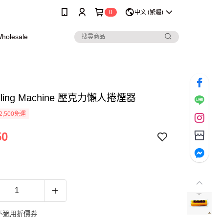
0
中文 (繁體)
olesale
olling Machine 壓克力懶人捲煙器
2,500免運
50
不適用折價券