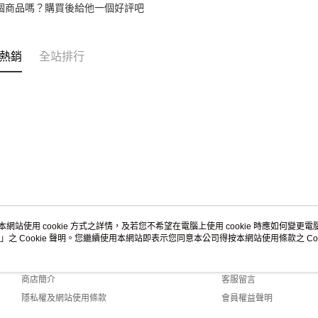
求債權轉
個商品嗎？購買後給他一個好評吧
２．關於
https://aft
３．未成
「AFTE
熱銷
全站排行
任。
４．使用「
即時審查
結果請求
５．嚴禁
形，恩沛
動。
本網站使用 cookie 方式之詳情，及若您不希望在電腦上使用 cookie 時應如何變更電腦的
」之 Cookie 聲明。您繼續使用本網站即表示您同意本公司得按本網站使用條款之 Coo
關於我們
客服資訊
品牌故事
購物說明
商店簡介
客服留言
隱私權及網站使用條款
會員權益聲明
聯絡我們