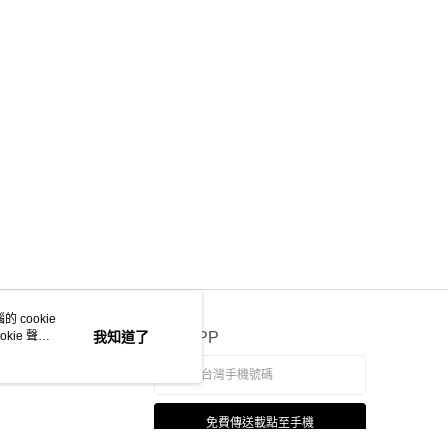
讓予恩沛科技股份有限公司。
個人資料處理事宜，請瀏覽以下網址：
ee.tw/terms/#terms3
年的使用者請事先徵得法定代理人或監護人之同意方可使用
E先享後付」，若未經同意申辦者引起之損失，本公司不負相關責
AFTEE先享後付」時，將依據個別帳號之用戶狀況，依本公司
核予不同之上限額度；若仍有額度不足之情形，本公司將視審查
用戶進行身份認證。
一人註冊多個帳號或使用他人資訊註冊。若發現惡意使用之情
科技股份有限公司將有權停止該用戶之使用額度並採取法律行
 cookie
kie 聲明
我知道了
官方APP
免費傳送載點至手機