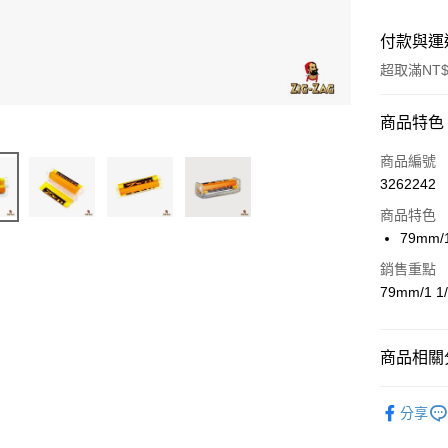
付款與運
超取滿NT$
付款方式
商品特色
信用卡一
商品編號
3262242
信用卡分
商品特色
3 期 
79mm/1
6 期 
合作金
銷售重點
華南商
合作金
79mm/1 1/
超商取貨
上海商
華南商
國泰世
LINE Pay
上海商
臺灣中
國泰世
商品相關分
匯豐（
Apple Pay
臺灣中
聯邦商
匯豐（
煙霧瀰漫 Chi
悠遊付
元大商
分享
聯邦商
玉山商
元大商
AFTEE先