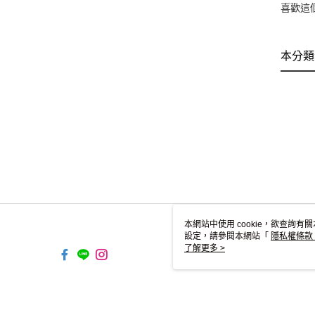
喜歡這
本分類
本網站中使用 cookie，欲查詢有關
設定，請參閱本網站「
隱私權條款
使用 cookie。
了解更多 >