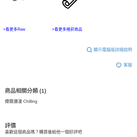
２．訂單成立數日內，您將收到繳費通知簡訊。
每筆NT$60，滿NT$2,500(含以上)免運費
３．收到繳費通知簡訊後14天內，點擊此簡訊中的連結，可透過四大超商／
ATM／網路銀行／等多元方式進行付款，方視為交易完成。
宅配
※ 請注意：結帳手續完成當下不需立刻繳費，但若您需要取消訂單，請聯絡
每筆NT$100，滿NT$2,500(含以上)免運費
購買商品的店家。未經商家同意取消之訂單仍視為有效，需透過AFTEE先享
>看更多Raw
>看更多捲菸商品
後付繳納相關費用。
台灣離島宅配
※ 交易是否成功請以「AFTEE先享後付 」之結帳頁面顯示為準，若有關於
是否繳費成功／繳費後需取消欲退款等相關疑問，請聯繫「AFTEE先享後付
每筆NT$215
客戶支援中心」
https://netprotections.freshdesk.com/support/home
顯示電腦版詳細說明
【注意事項】
客服
１．透過由恩沛科技股份有限公司提供之「AFTEE先享後付」服務完成之交
易，需依本服務之必要範圍內提供個人資料，並將交易相關給付款項請求債
權轉讓予恩沛科技股份有限公司。
２．關於個人資料處理事宜，請瀏覽以下網址：
https://aftee.tw/terms/#terms3
商品相關分類 (1)
３．未成年的使用者請事先徵得法定代理人或監護人之同意方可使用
「AFTEE先享後付」，若未經同意申辦者引起之損失，本公司不負相關責
煙霧瀰漫 Chilling
任。
４．使用「AFTEE先享後付」時，將依據個別帳號之用戶狀況，依本公司即
時審查核予不同之上限額度；若仍有額度不足之情形，本公司將視審查結果
請求用戶進行身份認證。
評價
５．嚴禁一人註冊多個帳號或使用他人資訊註冊。若發現惡意使用之情形，
喜歡這個商品嗎？購買後給他一個好評吧
恩沛科技股份有限公司將有權停止該用戶之使用額度並採取法律行動。