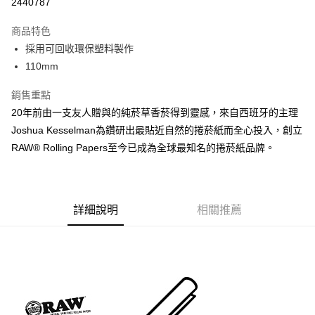
2440787
3 期 0 利率 每期
NT$39
21家銀行
商品特色
6 期 0 利率 每期
NT$19
21家銀行
合作金庫商業銀行
第一商業銀行
採用可回收環保塑料製作
華南商業銀行
彰化商業銀行
合作金庫商業銀行
第一商業銀行
超商取貨付款
110mm
上海商業儲蓄銀行
台北富邦商業銀行
華南商業銀行
彰化商業銀行
國泰世華商業銀行
兆豐國際商業銀行
LINE Pay
上海商業儲蓄銀行
台北富邦商業銀行
銷售重點
臺灣中小企業銀行
台中商業銀行
國泰世華商業銀行
兆豐國際商業銀行
20年前由一支友人贈與的純菸草香菸得到靈感，來自西班牙的主理
匯豐（台灣）商業銀行
華泰商業銀行
Apple Pay
臺灣中小企業銀行
台中商業銀行
聯邦商業銀行
遠東國際商業銀行
Joshua Kesselman為鑽研出最貼近自然的捲菸紙而全心投入，創立
匯豐（台灣）商業銀行
華泰商業銀行
悠遊付
元大商業銀行
永豐商業銀行
RAW® Rolling Papers至今已成為全球最知名的捲菸紙品牌。
聯邦商業銀行
遠東國際商業銀行
玉山商業銀行
星展（台灣）商業銀行
元大商業銀行
永豐商業銀行
AFTEE先享後付
台新國際商業銀行
中國信託商業銀行
玉山商業銀行
星展（台灣）商業銀行
相關說明
台灣樂天信用卡公司
台新國際商業銀行
中國信託商業銀行
【關於「AFTEE先享後付」】
台灣樂天信用卡公司
詳細說明
相關推薦
ATM付款
AFTEE先享後付是「在收到商品之後才付款」的支付方式。 讓您購物簡單
便利好安心！
１．簡單：不需註冊會員、不需綁卡、不需儲值。
運送方式
２．便利：只要手機號碼，簡訊認證，即可結帳。
３．安心：先確認商品／服務後，再付款。
全家付款取貨
每筆NT$60，滿NT$2,500(含以上)免運費
【「AFTEE先享後付」結帳流程】
１．於結帳方式選擇「AFTEE先享後付」後，將跳轉至「AFTEE先享後付」
7-11付款取貨
結帳頁面，進行簡訊認證並確認金額後，即可完成結帳。