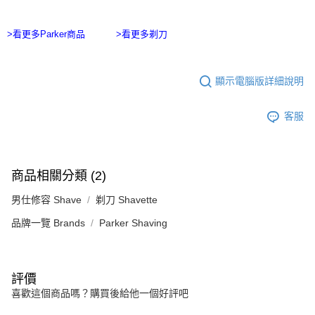
ATM／網路銀行／等多元方式進行付款，方視為交易完成。
宅配
※ 請注意：結帳手續完成當下不需立刻繳費，但若您需要取消訂單，請聯絡
每筆NT$100，滿NT$2,500(含以上)免運費
購買商品的店家。未經商家同意取消之訂單仍視為有效，需透過AFTEE先享
>看更多Parker商品
>看更多剃刀
後付繳納相關費用。
台灣離島宅配
※ 交易是否成功請以「AFTEE先享後付 」之結帳頁面顯示為準，若有關於
是否繳費成功／繳費後需取消欲退款等相關疑問，請聯繫「AFTEE先享後付
每筆NT$215
客戶支援中心」
https://netprotections.freshdesk.com/support/home
顯示電腦版詳細說明
海外宅配
查看運費
【注意事項】
客服
１．透過由恩沛科技股份有限公司提供之「AFTEE先享後付」服務完成之交
易，需依本服務之必要範圍內提供個人資料，並將交易相關給付款項請求債
權轉讓予恩沛科技股份有限公司。
２．關於個人資料處理事宜，請瀏覽以下網址：
https://aftee.tw/terms/#terms3
商品相關分類 (2)
３．未成年的使用者請事先徵得法定代理人或監護人之同意方可使用
「AFTEE先享後付」，若未經同意申辦者引起之損失，本公司不負相關責
男仕修容 Shave
剃刀 Shavette
任。
４．使用「AFTEE先享後付」時，將依據個別帳號之用戶狀況，依本公司即
品牌一覽 Brands
Parker Shaving
時審查核予不同之上限額度；若仍有額度不足之情形，本公司將視審查結果
請求用戶進行身份認證。
５．嚴禁一人註冊多個帳號或使用他人資訊註冊。若發現惡意使用之情形，
恩沛科技股份有限公司將有權停止該用戶之使用額度並採取法律行動。
評價
喜歡這個商品嗎？購買後給他一個好評吧