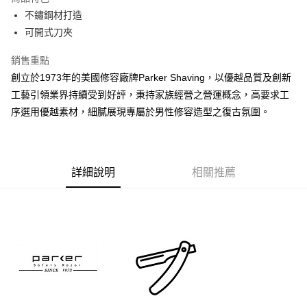
6 期 0 利率 每期
NT$130
21家銀行
合作金庫商業銀行
第一商業銀行
不鏽鋼材打造
華南商業銀行
彰化商業銀行
合作金庫商業銀行
第一商業銀行
超商取貨付款
可開式刀夾
上海商業儲蓄銀行
台北富邦商業銀行
華南商業銀行
彰化商業銀行
國泰世華商業銀行
兆豐國際商業銀行
LINE Pay
上海商業儲蓄銀行
台北富邦商業銀行
銷售重點
臺灣中小企業銀行
台中商業銀行
國泰世華商業銀行
兆豐國際商業銀行
創立於1973年的美國修容廠牌Parker Shaving，以優越品質及創新
匯豐（台灣）商業銀行
華泰商業銀行
Apple Pay
臺灣中小企業銀行
台中商業銀行
聯邦商業銀行
遠東國際商業銀行
工藝引領業界持續受到好評，秉持家族經營之營運概念，高要求工
匯豐（台灣）商業銀行
華泰商業銀行
悠遊付
元大商業銀行
永豐商業銀行
序選用優越素材，細膩展現專屬於男性修容造型之復古氛圍。
聯邦商業銀行
遠東國際商業銀行
玉山商業銀行
星展（台灣）商業銀行
元大商業銀行
永豐商業銀行
AFTEE先享後付
台新國際商業銀行
中國信託商業銀行
玉山商業銀行
星展（台灣）商業銀行
相關說明
台灣樂天信用卡公司
台新國際商業銀行
中國信託商業銀行
【關於「AFTEE先享後付」】
台灣樂天信用卡公司
詳細說明
相關推薦
ATM付款
AFTEE先享後付是「在收到商品之後才付款」的支付方式。 讓您購物簡單
便利好安心！
１．簡單：不需註冊會員、不需綁卡、不需儲值。
運送方式
２．便利：只要手機號碼，簡訊認證，即可結帳。
３．安心：先確認商品／服務後，再付款。
全家付款取貨
每筆NT$60，滿NT$2,500(含以上)免運費
【「AFTEE先享後付」結帳流程】
１．於結帳方式選擇「AFTEE先享後付」後，將跳轉至「AFTEE先享後付」
7-11付款取貨
結帳頁面，進行簡訊認證並確認金額後，即可完成結帳。
２．訂單成立數日內，您將收到繳費通知簡訊。
每筆NT$60，滿NT$2,500(含以上)免運費
３．收到繳費通知簡訊後14天內，點擊此簡訊中的連結，可透過四大超商／