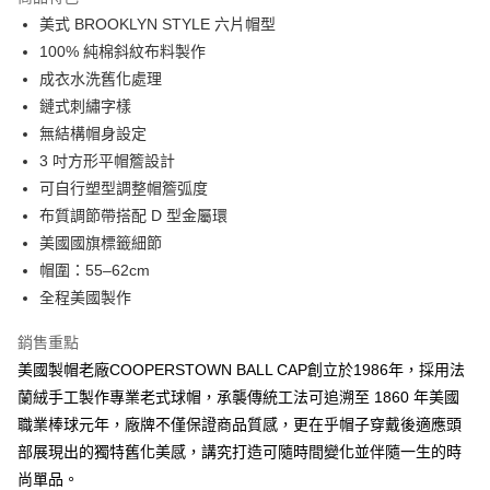
6 期 0 利率 每期
NT$330
21家銀行
合作金庫商業銀行
第一商業銀行
美式 BROOKLYN STYLE 六片帽型
華南商業銀行
彰化商業銀行
合作金庫商業銀行
第一商業銀行
超商取貨付款
100% 純棉斜紋布料製作
上海商業儲蓄銀行
台北富邦商業銀行
華南商業銀行
彰化商業銀行
國泰世華商業銀行
兆豐國際商業銀行
成衣水洗舊化處理
LINE Pay
上海商業儲蓄銀行
台北富邦商業銀行
臺灣中小企業銀行
台中商業銀行
鏈式刺繡字樣
國泰世華商業銀行
兆豐國際商業銀行
匯豐（台灣）商業銀行
華泰商業銀行
Apple Pay
臺灣中小企業銀行
台中商業銀行
無結構帽身設定
聯邦商業銀行
遠東國際商業銀行
匯豐（台灣）商業銀行
華泰商業銀行
3 吋方形平帽簷設計
悠遊付
元大商業銀行
永豐商業銀行
聯邦商業銀行
遠東國際商業銀行
可自行塑型調整帽簷弧度
玉山商業銀行
星展（台灣）商業銀行
元大商業銀行
永豐商業銀行
AFTEE先享後付
布質調節帶搭配 D 型金屬環
台新國際商業銀行
中國信託商業銀行
玉山商業銀行
星展（台灣）商業銀行
相關說明
台灣樂天信用卡公司
美國國旗標籤細節
台新國際商業銀行
中國信託商業銀行
【關於「AFTEE先享後付」】
帽圍：55–62cm
台灣樂天信用卡公司
ATM付款
AFTEE先享後付是「在收到商品之後才付款」的支付方式。 讓您購物簡單
全程美國製作
便利好安心！
１．簡單：不需註冊會員、不需綁卡、不需儲值。
運送方式
２．便利：只要手機號碼，簡訊認證，即可結帳。
銷售重點
３．安心：先確認商品／服務後，再付款。
全家付款取貨
美國製帽老廠COOPERSTOWN BALL CAP創立於1986年，採用法
每筆NT$60，滿NT$2,500(含以上)免運費
蘭絨手工製作專業老式球帽，承襲傳統工法可追溯至 1860 年美國
【「AFTEE先享後付」結帳流程】
１．於結帳方式選擇「AFTEE先享後付」後，將跳轉至「AFTEE先享後付」
職業棒球元年，廠牌不僅保證商品質感，更在乎帽子穿戴後適應頭
7-11付款取貨
結帳頁面，進行簡訊認證並確認金額後，即可完成結帳。
部展現出的獨特舊化美感，講究打造可隨時間變化並伴隨一生的時
２．訂單成立數日內，您將收到繳費通知簡訊。
每筆NT$60，滿NT$2,500(含以上)免運費
３．收到繳費通知簡訊後14天內，點擊此簡訊中的連結，可透過四大超商／
尚單品。