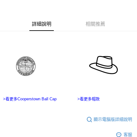
ATM／網路銀行／等多元方式進行付款，方視為交易完成。
宅配
※ 請注意：結帳手續完成當下不需立刻繳費，但若您需要取消訂單，請聯絡
每筆NT$100，滿NT$2,500(含以上)免運費
購買商品的店家。未經商家同意取消之訂單仍視為有效，需透過AFTEE先享
後付繳納相關費用。
台灣離島宅配
※ 交易是否成功請以「AFTEE先享後付 」之結帳頁面顯示為準，若有關於
詳細說明
相關推薦
是否繳費成功／繳費後需取消欲退款等相關疑問，請聯繫「AFTEE先享後付
每筆NT$215
客戶支援中心」
https://netprotections.freshdesk.com/support/home
海外宅配
查看運費
【注意事項】
１．透過由恩沛科技股份有限公司提供之「AFTEE先享後付」服務完成之交
易，需依本服務之必要範圍內提供個人資料，並將交易相關給付款項請求債
權轉讓予恩沛科技股份有限公司。
２．關於個人資料處理事宜，請瀏覽以下網址：
https://aftee.tw/terms/#terms3
３．未成年的使用者請事先徵得法定代理人或監護人之同意方可使用
「AFTEE先享後付」，若未經同意申辦者引起之損失，本公司不負相關責
任。
４．使用「AFTEE先享後付」時，將依據個別帳號之用戶狀況，依本公司即
>看更多Cooperstown Ball Cap
>看更多帽款
時審查核予不同之上限額度；若仍有額度不足之情形，本公司將視審查結果
請求用戶進行身份認證。
５．嚴禁一人註冊多個帳號或使用他人資訊註冊。若發現惡意使用之情形，
恩沛科技股份有限公司將有權停止該用戶之使用額度並採取法律行動。
顯示電腦版詳細說明
客服