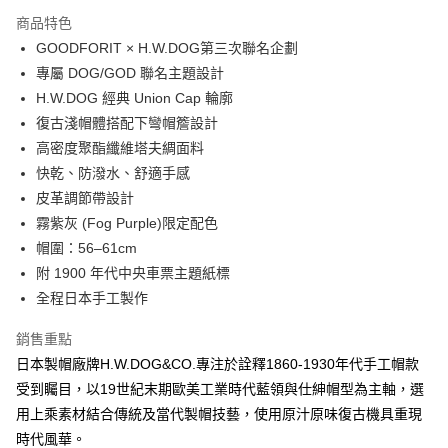
3 期 0 利率 每期
NT$1,193
21家銀行
商品特色
6 期 0 利率 每期
NT$596
21家銀行
合作金庫商業銀行
第一商業銀行
GOODFORIT × H.W.DOG第三次聯名企劃
華南商業銀行
彰化商業銀行
合作金庫商業銀行
第一商業銀行
超商取貨付款
專屬 DOG/GOD 聯名主題設計
上海商業儲蓄銀行
台北富邦商業銀行
華南商業銀行
彰化商業銀行
國泰世華商業銀行
兆豐國際商業銀行
H.W.DOG 經典 Union Cap 輪廓
LINE Pay
上海商業儲蓄銀行
台北富邦商業銀行
臺灣中小企業銀行
台中商業銀行
復古淺帽體搭配下彎帽簷設計
國泰世華商業銀行
兆豐國際商業銀行
匯豐（台灣）商業銀行
華泰商業銀行
Apple Pay
臺灣中小企業銀行
台中商業銀行
高密度聚酯纖維塔夫綢面料
聯邦商業銀行
遠東國際商業銀行
匯豐（台灣）商業銀行
華泰商業銀行
快乾、防潑水、舒適手感
悠遊付
元大商業銀行
永豐商業銀行
聯邦商業銀行
遠東國際商業銀行
皮革調節帶設計
玉山商業銀行
星展（台灣）商業銀行
元大商業銀行
永豐商業銀行
AFTEE先享後付
霧紫灰 (Fog Purple)限定配色
台新國際商業銀行
中國信託商業銀行
玉山商業銀行
星展（台灣）商業銀行
相關說明
台灣樂天信用卡公司
帽圍：56–61cm
台新國際商業銀行
中國信託商業銀行
【關於「AFTEE先享後付」】
附 1900 年代中央車票主題紙標
台灣樂天信用卡公司
ATM付款
AFTEE先享後付是「在收到商品之後才付款」的支付方式。 讓您購物簡單
全程日本手工製作
便利好安心！
１．簡單：不需註冊會員、不需綁卡、不需儲值。
運送方式
２．便利：只要手機號碼，簡訊認證，即可結帳。
銷售重點
３．安心：先確認商品／服務後，再付款。
全家付款取貨
日本製帽廠牌H.W.DOG&CO.專注於詮釋1860-1930年代手工帽款
每筆NT$60，滿NT$2,500(含以上)免運費
受到矚目，以19世紀末期歐美工業時代藍領與仕紳帽型為主軸，選
【「AFTEE先享後付」結帳流程】
１．於結帳方式選擇「AFTEE先享後付」後，將跳轉至「AFTEE先享後付」
用上乘素材結合傳統及當代製帽技藝，使用原汁原味復古機具重現
7-11付款取貨
結帳頁面，進行簡訊認證並確認金額後，即可完成結帳。
時代風華。
２．訂單成立數日內，您將收到繳費通知簡訊。