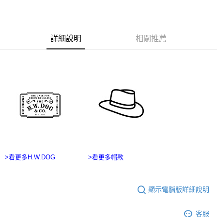
每筆NT$60，滿NT$2,500(含以上)免運費
３．收到繳費通知簡訊後14天內，點擊此簡訊中的連結，可透過四大超商／
ATM／網路銀行／等多元方式進行付款，方視為交易完成。
宅配
※ 請注意：結帳手續完成當下不需立刻繳費，但若您需要取消訂單，請聯絡
每筆NT$100，滿NT$2,500(含以上)免運費
購買商品的店家。未經商家同意取消之訂單仍視為有效，需透過AFTEE先享
詳細說明
相關推薦
後付繳納相關費用。
台灣離島宅配
※ 交易是否成功請以「AFTEE先享後付 」之結帳頁面顯示為準，若有關於
是否繳費成功／繳費後需取消欲退款等相關疑問，請聯繫「AFTEE先享後付
每筆NT$215
客戶支援中心」
https://netprotections.freshdesk.com/support/home
海外宅配
查看運費
【注意事項】
１．透過由恩沛科技股份有限公司提供之「AFTEE先享後付」服務完成之交
易，需依本服務之必要範圍內提供個人資料，並將交易相關給付款項請求債
權轉讓予恩沛科技股份有限公司。
２．關於個人資料處理事宜，請瀏覽以下網址：
https://aftee.tw/terms/#terms3
３．未成年的使用者請事先徵得法定代理人或監護人之同意方可使用
「AFTEE先享後付」，若未經同意申辦者引起之損失，本公司不負相關責
任。
>看更多H.W.DOG
>看更多帽款
４．使用「AFTEE先享後付」時，將依據個別帳號之用戶狀況，依本公司即
時審查核予不同之上限額度；若仍有額度不足之情形，本公司將視審查結果
請求用戶進行身份認證。
顯示電腦版詳細說明
５．嚴禁一人註冊多個帳號或使用他人資訊註冊。若發現惡意使用之情形，
恩沛科技股份有限公司將有權停止該用戶之使用額度並採取法律行動。
客服