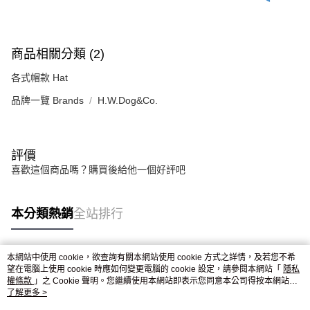
商品相關分類 (2)
各式帽款 Hat
品牌一覽 Brands
H.W.Dog&Co.
評價
喜歡這個商品嗎？購買後給他一個好評吧
本分類熱銷
全站排行
本網站中使用 cookie，欲查詢有關本網站使用 cookie 方式之詳情，及若您不希
熱門標籤
望在電腦上使用 cookie 時應如何變更電腦的 cookie 設定，請參閱本網站「
隱私
權條款
」之 Cookie 聲明。您繼續使用本網站即表示您同意本公司得按本網站使
用條款之 Cookie 聲明使用 cookie。
了解更多 >