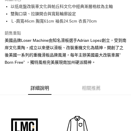
6 期 0 利率 每期
NT$446
21家銀行
合作金庫商業銀行
第一商業銀行
以低底盤改裝車文化與帕丘科文化中經典漸層格紋為主軸
華南商業銀行
彰化商業銀行
合作金庫商業銀行
第一商業銀行
超商取貨付款
雙胸口袋、拉鍊開合與寬鬆輪廓設定
上海商業儲蓄銀行
台北富邦商業銀行
華南商業銀行
彰化商業銀行
國泰世華商業銀行
兆豐國際商業銀行
Ｌ-肩寬46cm 胸寬61cm 袖長24.5cm 衣長70cm
LINE Pay
上海商業儲蓄銀行
台北富邦商業銀行
臺灣中小企業銀行
台中商業銀行
國泰世華商業銀行
兆豐國際商業銀行
銷售重點
匯豐（台灣）商業銀行
華泰商業銀行
Apple Pay
臺灣中小企業銀行
台中商業銀行
聯邦商業銀行
遠東國際商業銀行
美國品牌Loser Machine由知名滑板選手Adrian Lopez創立，受到南
匯豐（台灣）商業銀行
華泰商業銀行
悠遊付
元大商業銀行
永豐商業銀行
岸文化熏陶，成立以來便以滑板、改裝重機文化為精神，開創了之
聯邦商業銀行
遠東國際商業銀行
玉山商業銀行
星展（台灣）商業銀行
元大商業銀行
永豐商業銀行
後美國一系列的重機滑板品牌風潮，每年主辦美國最大改裝車展”
AFTEE先享後付
台新國際商業銀行
中國信託商業銀行
玉山商業銀行
星展（台灣）商業銀行
Born Free” ，獨特風格完美展現南加州硬派精神。
相關說明
台灣樂天信用卡公司
台新國際商業銀行
中國信託商業銀行
【關於「AFTEE先享後付」】
台灣樂天信用卡公司
ATM付款
AFTEE先享後付是「在收到商品之後才付款」的支付方式。 讓您購物簡單
便利好安心！
１．簡單：不需註冊會員、不需綁卡、不需儲值。
運送方式
詳細說明
相關推薦
２．便利：只要手機號碼，簡訊認證，即可結帳。
３．安心：先確認商品／服務後，再付款。
全家付款取貨
每筆NT$60，滿NT$2,500(含以上)免運費
【「AFTEE先享後付」結帳流程】
１．於結帳方式選擇「AFTEE先享後付」後，將跳轉至「AFTEE先享後付」
7-11付款取貨
結帳頁面，進行簡訊認證並確認金額後，即可完成結帳。
２．訂單成立數日內，您將收到繳費通知簡訊。
每筆NT$60，滿NT$2,500(含以上)免運費
３．收到繳費通知簡訊後14天內，點擊此簡訊中的連結，可透過四大超商／