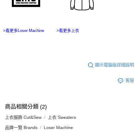
ATM／網路銀行／等多元方式進行付款，方視為交易完成。
宅配
※ 請注意：結帳手續完成當下不需立刻繳費，但若您需要取消訂單，請聯絡
每筆NT$100，滿NT$2,500(含以上)免運費
購買商品的店家。未經商家同意取消之訂單仍視為有效，需透過AFTEE先享
後付繳納相關費用。
台灣離島宅配
※ 交易是否成功請以「AFTEE先享後付 」之結帳頁面顯示為準，若有關於
是否繳費成功／繳費後需取消欲退款等相關疑問，請聯繫「AFTEE先享後付
>看更多Loser Machine
>看更多上衣
每筆NT$215
客戶支援中心」
https://netprotections.freshdesk.com/support/home
海外宅配
查看運費
【注意事項】
１．透過由恩沛科技股份有限公司提供之「AFTEE先享後付」服務完成之交
國家/地區配送
查看運費
易，需依本服務之必要範圍內提供個人資料，並將交易相關給付款項請求債
權轉讓予恩沛科技股份有限公司。
顯示電腦版詳細說明
２．關於個人資料處理事宜，請瀏覽以下網址：
https://aftee.tw/terms/#terms3
３．未成年的使用者請事先徵得法定代理人或監護人之同意方可使用
客服
「AFTEE先享後付」，若未經同意申辦者引起之損失，本公司不負相關責
任。
４．使用「AFTEE先享後付」時，將依據個別帳號之用戶狀況，依本公司即
時審查核予不同之上限額度；若仍有額度不足之情形，本公司將視審查結果
商品相關分類 (2)
請求用戶進行身份認證。
５．嚴禁一人註冊多個帳號或使用他人資訊註冊。若發現惡意使用之情形，
上衣服飾 Cut&Sew
上衣 Sweaters
恩沛科技股份有限公司將有權停止該用戶之使用額度並採取法律行動。
品牌一覽 Brands
Loser Machine