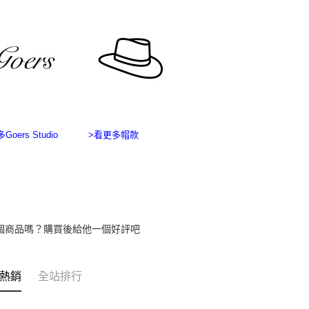
１．透過由
交易，需
求債權轉
２．關於
https://aft
３．未成
「AFTE
任。
４．使用「
即時審查
結果請求
oers Studio
>看更多帽款
５．嚴禁
形，恩沛
動。
個商品嗎？購買後給他一個好評吧
熱銷
全站排行