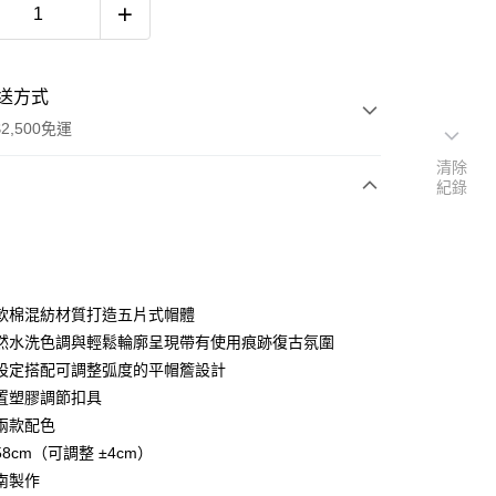
送方式
2,500免運
清除
紀錄
次付款
期付款
0 利率 每期
NT$466
21家銀行
軟棉混紡材質打造五片式帽體
0 利率 每期
NT$233
21家銀行
庫商業銀行
第一商業銀行
然水洗色調與輕鬆輪廓呈現帶有使用痕跡復古氛圍
業銀行
彰化商業銀行
設定搭配可調整弧度的平帽簷設計
庫商業銀行
第一商業銀行
付款
業儲蓄銀行
台北富邦商業銀行
業銀行
彰化商業銀行
置塑膠調節扣具
華商業銀行
兆豐國際商業銀行
業儲蓄銀行
台北富邦商業銀行
兩款配色
小企業銀行
台中商業銀行
華商業銀行
兆豐國際商業銀行
8cm（可調整 ±4cm）
台灣）商業銀行
華泰商業銀行
小企業銀行
台中商業銀行
業銀行
遠東國際商業銀行
南製作
台灣）商業銀行
華泰商業銀行