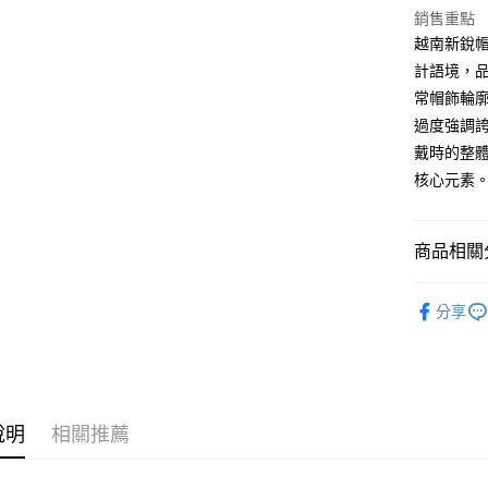
悠遊付
元大商
聯邦商
銷售重點
玉山商
元大商
AFTEE先
越南新銳帽飾
台新國
玉山商
相關說明
計語境，
台灣樂
台新國
【關於「A
常帽飾輪
台灣樂
ATM付款
AFTEE
過度強調誇
便利好安
１．簡單
戴時的整
２．便利
運送方式
核心元素
３．安心
全家付款
【「AFT
每筆NT$6
１．於結帳
商品相關分
付」結帳
7-11付款
２．訂單
各式帽款 H
３．收到繳
分享
每筆NT$6
／ATM／
品牌一覽 Br
※ 請注意
宅配
絡購買商品
先享後付
每筆NT$1
※ 交易是
是否繳費成
台灣離島
說明
相關推薦
付客戶支
每筆NT$2
【注意事