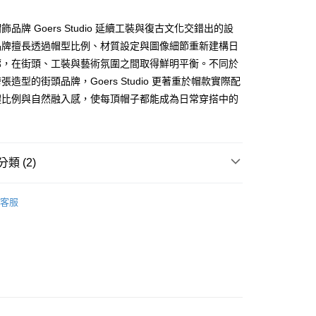
業銀行
永豐商業銀行
業銀行
遠東國際商業銀行
業銀行
星展（台灣）商業銀行
業銀行
永豐商業銀行
享後付
品牌 Goers Studio 延續工裝與復古文化交錯出的設
際商業銀行
中國信託商業銀行
業銀行
星展（台灣）商業銀行
品牌擅長透過帽型比例、材質設定與圖像細節重新建構日
天信用卡公司
際商業銀行
中國信託商業銀行
FTEE先享後付」】
廓，在街頭、工裝與藝術氛圍之間取得鮮明平衡。不同於
天信用卡公司
先享後付是「在收到商品之後才付款」的支付方式。 讓您購物簡單
張造型的街頭品牌，Goers Studio 更著重於帽款實際配
心！
：不需註冊會員、不需綁卡、不需儲值。
體比例與自然融入感，使每頂帽子都能成為日常穿搭中的
：只要手機號碼，簡訊認證，即可結帳。
。
：先確認商品／服務後，再付款。
取貨
EE先享後付」結帳流程】
0，滿NT$2,500(含以上)免運費
方式選擇「AFTEE先享後付」後，將跳轉至「AFTEE先享後
類 (2)
頁面，進行簡訊認證並確認金額後，即可完成結帳。
取貨
成立數日內，您將收到繳費通知簡訊。
at
費通知簡訊後14天內，點擊此簡訊中的連結，可透過四大超商
客服
0，滿NT$2,500(含以上)免運費
網路銀行／等多元方式進行付款，方視為交易完成。
ands
Goers Studio
：結帳手續完成當下不需立刻繳費，但若您需要取消訂單，請聯
的店家。未經商家同意取消之訂單仍視為有效，需透過AFTEE
繳納相關費用。
00，滿NT$2,500(含以上)免運費
否成功請以「AFTEE先享後付 」之結帳頁面顯示為準，若有關於
功／繳費後需取消欲退款等相關疑問，請聯繫「AFTEE先享後
宅配
援中心」
https://netprotections.freshdesk.com/support/home
15
項】