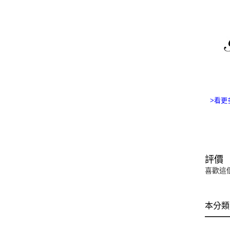
>看更多G
評價
喜歡這
本分類