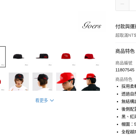
付款與運
超取滿NT$
付款方式
商品特色
信用卡一
商品編號
11807545
信用卡分
商品特色
3 期 
採用柔
6 期 
合作金
透過自
華南商
看更多
無結構
合作金
超商取貨
上海商
華南商
後側配
國泰世
LINE Pay
上海商
黑、紅
臺灣中
國泰世
帽圍：5
匯豐（
Apple Pay
臺灣中
聯邦商
全程越
匯豐（