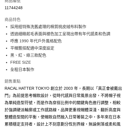
商品編號
信用卡分期付款
11744248
3 期 0 利率 每期
NT$741
21家銀行
商品特色
6 期 0 利率 每期
NT$370
21家銀行
合作金庫商業銀行
第一商業銀行
採用經特殊洗舊處理的棉質桃皮絨布料製作
華南商業銀行
彰化商業銀行
合作金庫商業銀行
第一商業銀行
超商取貨付款
透過細緻起毛表面與褪色加工呈現出帶有年代感柔和色調
上海商業儲蓄銀行
台北富邦商業銀行
華南商業銀行
彰化商業銀行
國泰世華商業銀行
兆豐國際商業銀行
呼應 1990 年代戶外風格配色
LINE Pay
上海商業儲蓄銀行
台北富邦商業銀行
臺灣中小企業銀行
台中商業銀行
平帽簷搭配適中深度設定
國泰世華商業銀行
兆豐國際商業銀行
匯豐（台灣）商業銀行
華泰商業銀行
Apple Pay
臺灣中小企業銀行
台中商業銀行
黑、紅、綠三款配色
聯邦商業銀行
遠東國際商業銀行
匯豐（台灣）商業銀行
華泰商業銀行
FREE SIZE
悠遊付
元大商業銀行
永豐商業銀行
聯邦商業銀行
遠東國際商業銀行
全程日本製作
玉山商業銀行
星展（台灣）商業銀行
元大商業銀行
永豐商業銀行
AFTEE先享後付
台新國際商業銀行
中國信託商業銀行
玉山商業銀行
星展（台灣）商業銀行
銷售重點
相關說明
台灣樂天信用卡公司
台新國際商業銀行
中國信託商業銀行
RACAL HATTER TOKYO 創立於 2003 年，長期以「真正會被戴出
【關於「AFTEE先享後付」】
台灣樂天信用卡公司
ATM付款
AFTEE先享後付是「在收到商品之後才付款」的支付方式。 讓您購物簡單
門」為前提思考帽款設計，從時代感與日常風景出發，不將帽子視
便利好安心！
為單純造型符號，而是作為穿搭比例中的關鍵角色進行調整，相較
１．簡單：不需註冊會員、不需綁卡、不需儲值。
運送方式
２．便利：只要手機號碼，簡訊認證，即可結帳。
於強調硬派輪廓或工作感路線，品牌更重視帽體深淺、翻折高度與
３．安心：先確認商品／服務後，再付款。
全家付款取貨
整體造型間的平衡，使帽款自然融入日常著裝之中，多年來在日本
每筆NT$60，滿NT$2,500(含以上)免運費
累積穩定支持者，設計上不刻意劃分性別界線，無論俐落或柔和風
【「AFTEE先享後付」結帳流程】