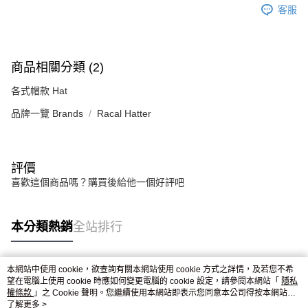
恩沛科技股份有限公司將有權停止該用戶之使用額度並採取法律行動。
客服
商品相關分類 (2)
各式帽款 Hat
品牌一覽 Brands
Racal Hatter
評價
喜歡這個商品嗎？購買後給他一個好評吧
本分類熱銷
全站排行
本網站中使用 cookie，欲查詢有關本網站使用 cookie 方式之詳情，及若您不希
熱門標籤
望在電腦上使用 cookie 時應如何變更電腦的 cookie 設定，請參閱本網站「
隱私
權條款
」之 Cookie 聲明。您繼續使用本網站即表示您同意本公司得按本網站使
用條款之 Cookie 聲明使用 cookie。
了解更多 >