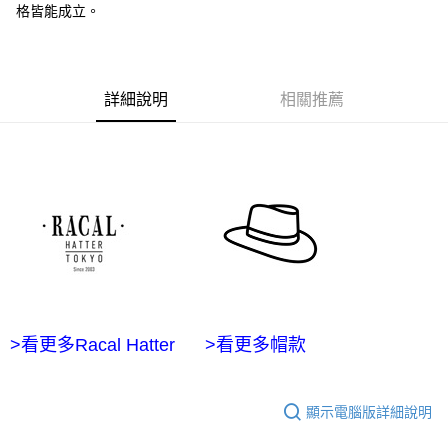
１．於結帳方式選擇「AFTEE先享後付」後，將跳轉至「AFTEE先享後付」
格皆能成立。
7-11付款取貨
結帳頁面，進行簡訊認證並確認金額後，即可完成結帳。
２．訂單成立數日內，您將收到繳費通知簡訊。
每筆NT$60，滿NT$2,500(含以上)免運費
３．收到繳費通知簡訊後14天內，點擊此簡訊中的連結，可透過四大超商／
ATM／網路銀行／等多元方式進行付款，方視為交易完成。
宅配
※ 請注意：結帳手續完成當下不需立刻繳費，但若您需要取消訂單，請聯絡
詳細說明
相關推薦
每筆NT$100，滿NT$2,500(含以上)免運費
購買商品的店家。未經商家同意取消之訂單仍視為有效，需透過AFTEE先享
後付繳納相關費用。
台灣離島宅配
※ 交易是否成功請以「AFTEE先享後付 」之結帳頁面顯示為準，若有關於
是否繳費成功／繳費後需取消欲退款等相關疑問，請聯繫「AFTEE先享後付
每筆NT$215
客戶支援中心」
https://netprotections.freshdesk.com/support/home
海外宅配
查看運費
【注意事項】
１．透過由恩沛科技股份有限公司提供之「AFTEE先享後付」服務完成之交
易，需依本服務之必要範圍內提供個人資料，並將交易相關給付款項請求債
權轉讓予恩沛科技股份有限公司。
２．關於個人資料處理事宜，請瀏覽以下網址：
https://aftee.tw/terms/#terms3
３．未成年的使用者請事先徵得法定代理人或監護人之同意方可使用
>看更多Racal Hatter
>看更多帽款
「AFTEE先享後付」，若未經同意申辦者引起之損失，本公司不負相關責
任。
４．使用「AFTEE先享後付」時，將依據個別帳號之用戶狀況，依本公司即
時審查核予不同之上限額度；若仍有額度不足之情形，本公司將視審查結果
顯示電腦版詳細說明
請求用戶進行身份認證。
５．嚴禁一人註冊多個帳號或使用他人資訊註冊。若發現惡意使用之情形，