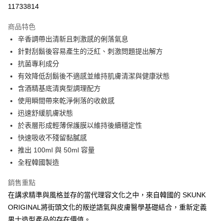
信用卡分期付款
11733814
3 期 0 利率 每期
NT$193
21家銀行
商品特色
6 期 0 利率 每期
NT$96
21家銀行
合作金庫商業銀行
第一商業銀行
辛香調帶出清新且刺激感的俐落氣息
華南商業銀行
彰化商業銀行
合作金庫商業銀行
第一商業銀行
超商取貨付款
針對刮鬍後容易產生的泛紅、刺激問題提出解方
上海商業儲蓄銀行
台北富邦商業銀行
華南商業銀行
彰化商業銀行
國泰世華商業銀行
兆豐國際商業銀行
抗菌專利成分
LINE Pay
上海商業儲蓄銀行
台北富邦商業銀行
臺灣中小企業銀行
台中商業銀行
有效降低刮鬍後不適感並維持肌膚清潔與健康狀態
國泰世華商業銀行
兆豐國際商業銀行
匯豐（台灣）商業銀行
華泰商業銀行
Apple Pay
臺灣中小企業銀行
台中商業銀行
含酒精基底清爽型調理配方
聯邦商業銀行
遠東國際商業銀行
匯豐（台灣）商業銀行
華泰商業銀行
使用瞬間帶來乾淨俐落的收斂感
悠遊付
元大商業銀行
永豐商業銀行
聯邦商業銀行
遠東國際商業銀行
迅速舒緩肌膚狀態
玉山商業銀行
星展（台灣）商業銀行
元大商業銀行
永豐商業銀行
AFTEE先享後付
於表層形成輕薄保護膜以維持後續穩定性
台新國際商業銀行
中國信託商業銀行
玉山商業銀行
星展（台灣）商業銀行
相關說明
台灣樂天信用卡公司
快速吸收不殘留黏膩感
台新國際商業銀行
中國信託商業銀行
【關於「AFTEE先享後付」】
推出 100ml 與 50ml 容量
台灣樂天信用卡公司
ATM付款
AFTEE先享後付是「在收到商品之後才付款」的支付方式。 讓您購物簡單
全程韓國製造
便利好安心！
１．簡單：不需註冊會員、不需綁卡、不需儲值。
運送方式
２．便利：只要手機號碼，簡訊認證，即可結帳。
銷售重點
３．安心：先確認商品／服務後，再付款。
全家付款取貨
在講求精準與風格並存的當代理容文化之中，來自韓國的 SKUNK
每筆NT$60，滿NT$2,500(含以上)免運費
ORIGINAL將街頭文化的叛逆語氣與皮膚醫學基礎結合，重新定義
【「AFTEE先享後付」結帳流程】
１．於結帳方式選擇「AFTEE先享後付」後，將跳轉至「AFTEE先享後付」
男士造型產品的存在價值。