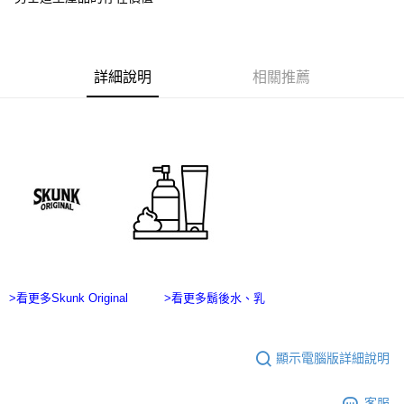
7-11付款取貨
結帳頁面，進行簡訊認證並確認金額後，即可完成結帳。
２．訂單成立數日內，您將收到繳費通知簡訊。
每筆NT$60，滿NT$2,500(含以上)免運費
３．收到繳費通知簡訊後14天內，點擊此簡訊中的連結，可透過四大超商／
ATM／網路銀行／等多元方式進行付款，方視為交易完成。
宅配
※ 請注意：結帳手續完成當下不需立刻繳費，但若您需要取消訂單，請聯絡
詳細說明
相關推薦
每筆NT$100，滿NT$2,500(含以上)免運費
購買商品的店家。未經商家同意取消之訂單仍視為有效，需透過AFTEE先享
後付繳納相關費用。
台灣離島宅配
※ 交易是否成功請以「AFTEE先享後付 」之結帳頁面顯示為準，若有關於
是否繳費成功／繳費後需取消欲退款等相關疑問，請聯繫「AFTEE先享後付
每筆NT$215
客戶支援中心」
https://netprotections.freshdesk.com/support/home
海外宅配
查看運費
【注意事項】
１．透過由恩沛科技股份有限公司提供之「AFTEE先享後付」服務完成之交
易，需依本服務之必要範圍內提供個人資料，並將交易相關給付款項請求債
權轉讓予恩沛科技股份有限公司。
２．關於個人資料處理事宜，請瀏覽以下網址：
https://aftee.tw/terms/#terms3
３．未成年的使用者請事先徵得法定代理人或監護人之同意方可使用
>看更多Skunk Original
>看更多鬍後水、乳
「AFTEE先享後付」，若未經同意申辦者引起之損失，本公司不負相關責
任。
４．使用「AFTEE先享後付」時，將依據個別帳號之用戶狀況，依本公司即
時審查核予不同之上限額度；若仍有額度不足之情形，本公司將視審查結果
顯示電腦版詳細說明
請求用戶進行身份認證。
５．嚴禁一人註冊多個帳號或使用他人資訊註冊。若發現惡意使用之情形，
恩沛科技股份有限公司將有權停止該用戶之使用額度並採取法律行動。
客服