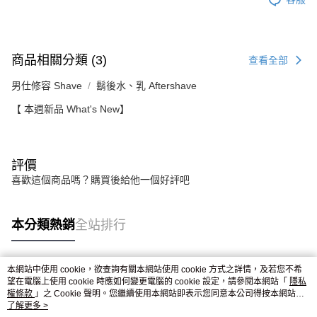
商品相關分類 (3)
查看全部
男仕修容 Shave
鬍後水、乳 Aftershave
【 本週新品 What's New】
評價
喜歡這個商品嗎？購買後給他一個好評吧
本分類熱銷
全站排行
本網站中使用 cookie，欲查詢有關本網站使用 cookie 方式之詳情，及若您不希
熱門標籤
望在電腦上使用 cookie 時應如何變更電腦的 cookie 設定，請參閱本網站「
隱私
權條款
」之 Cookie 聲明。您繼續使用本網站即表示您同意本公司得按本網站使
用條款之 Cookie 聲明使用 cookie。
了解更多 >