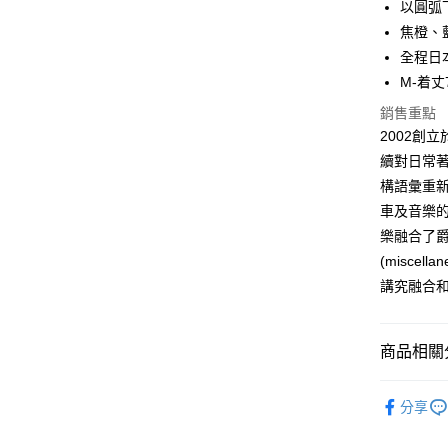
以圓弧
匯豐（
Apple Pay
臺灣中
聯邦商
焦橙、
匯豐（
悠遊付
元大商
全程日
聯邦商
玉山商
元大商
M-着丈
AFTEE先
台新國
玉山商
相關說明
銷售重點
台灣樂
台新國
【關於「A
2002創
台灣樂
ATM付款
AFTEE
續對日常
便利好安
１．簡單
構語彙重
２．便利
運送方式
車及音樂的濃
３．安心
樂融合了
全家付款
【「AFT
(misce
每筆NT$6
１．於結帳
講究融合
付」結帳
7-11付款
２．訂單
３．收到繳
每筆NT$6
／ATM／
商品相關分
※ 請注意
宅配
絡購買商品
上衣服飾 C
先享後付
每筆NT$1
分享
※ 交易是
品牌一覽 Br
是否繳費成
台灣離島