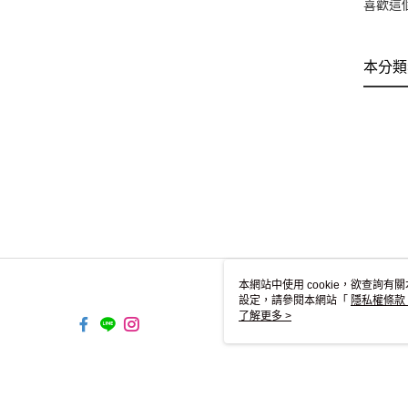
喜歡這
本分類
本網站中使用 cookie，欲查詢有關
設定，請參閱本網站「
隱私權條款
使用 cookie。
了解更多 >