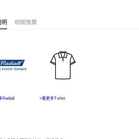
付客戶支
每筆NT$2
【注意事
海外宅配
１．透過由
說明
相關推薦
交易，需
求債權轉
２．關於
https://aft
３．未成
「AFTE
任。
４．使用「
即時審查
結果請求
５．嚴禁
形，恩沛
動。
Radiall
>看更多T-shirt