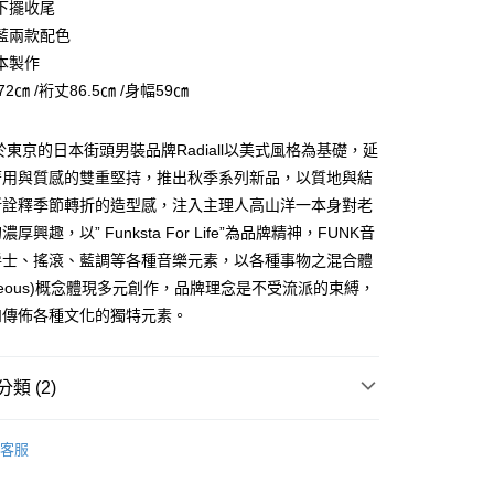
下擺收尾
台灣）商業銀行
華泰商業銀行
小企業銀行
台中商業銀行
業銀行
遠東國際商業銀行
藍兩款配色
台灣）商業銀行
華泰商業銀行
業銀行
永豐商業銀行
本製作
業銀行
遠東國際商業銀行
業銀行
星展（台灣）商業銀行
業銀行
永豐商業銀行
72㎝ /裄丈86.5㎝ /身幅59㎝
享後付
際商業銀行
中國信託商業銀行
業銀行
星展（台灣）商業銀行
天信用卡公司
際商業銀行
中國信託商業銀行
FTEE先享後付」】
立於東京的日本街頭男裝品牌Radiall以美式風格為基礎，延
天信用卡公司
先享後付是「在收到商品之後才付款」的支付方式。 讓您購物簡單
著用與質感的雙重堅持，推出秋季系列新品，以質地與結
心！
：不需註冊會員、不需綁卡、不需儲值。
新詮釋季節轉折的造型感，注入主理人高山洋一本身對老
：只要手機號碼，簡訊認證，即可結帳。
厚興趣，以” Funksta For Life”為品牌精神，FUNK音
：先確認商品／服務後，再付款。
爵士、搖滾、藍調等各種音樂元素，以各種事物之混合體
取貨
EE先享後付」結帳流程】
llaneous)概念體現多元創作，品牌理念是不受流派的束縛，
0，滿NT$2,500(含以上)免運費
方式選擇「AFTEE先享後付」後，將跳轉至「AFTEE先享後
和傳佈各種文化的獨特元素。
頁面，進行簡訊認證並確認金額後，即可完成結帳。
取貨
成立數日內，您將收到繳費通知簡訊。
費通知簡訊後14天內，點擊此簡訊中的連結，可透過四大超商
0，滿NT$2,500(含以上)免運費
網路銀行／等多元方式進行付款，方視為交易完成。
類 (2)
：結帳手續完成當下不需立刻繳費，但若您需要取消訂單，請聯
的店家。未經商家同意取消之訂單仍視為有效，需透過AFTEE
ut&Sew
T恤 Tees
繳納相關費用。
00，滿NT$2,500(含以上)免運費
客服
否成功請以「AFTEE先享後付 」之結帳頁面顯示為準，若有關於
ands
Radiall
功／繳費後需取消欲退款等相關疑問，請聯繫「AFTEE先享後
宅配