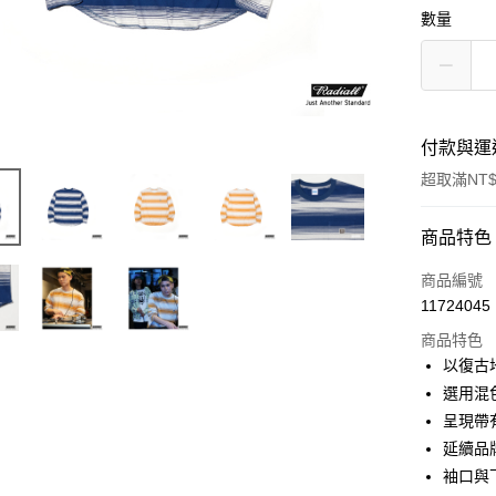
數量
付款與運
超取滿NT$
付款方式
商品特色
信用卡一
商品編號
11724045
信用卡分
商品特色
3 期 
以復古
6 期 
合作金
選用混
華南商
呈現帶
合作金
超商取貨
上海商
華南商
延續品
國泰世
LINE Pay
上海商
袖口與
臺灣中
國泰世