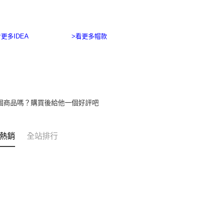
https://aft
３．未成
「AFTE
任。
看更多IDEA
>看更多帽款
４．使用「
即時審查
結果請求
５．嚴禁
形，恩沛
動。
個商品嗎？購買後給他一個好評吧
熱銷
全站排行