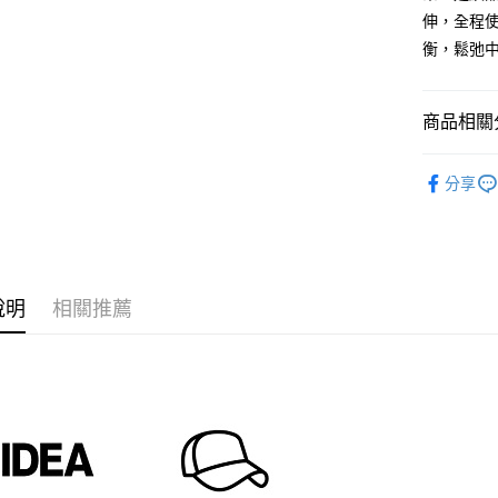
台新國
【關於「A
伸，全程使
台灣樂
ATM付款
AFTEE
衡，鬆弛
便利好安
１．簡單
２．便利
運送方式
３．安心
商品相關分
全家付款
【「AFT
各式帽款 H
每筆NT$6
１．於結帳
分享
付」結帳
品牌一覽 Br
7-11付款
２．訂單
３．收到繳
每筆NT$6
／ATM／
※ 請注意
宅配
絡購買商品
說明
相關推薦
先享後付
每筆NT$1
※ 交易是
是否繳費成
台灣離島
付客戶支
每筆NT$2
【注意事
海外宅配
１．透過由
交易，需
求債權轉
２．關於