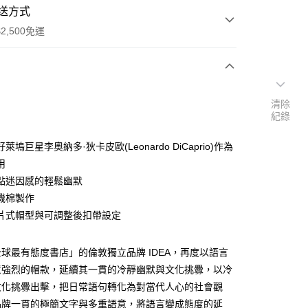
送方式
2,500免運
次付款
清除
紀錄
期付款
0 利率 每期
NT$726
21家銀行
萊塢巨星李奧納多·狄卡皮歐(Leonardo DiCaprio)作為
0 利率 每期
NT$363
21家銀行
庫商業銀行
第一商業銀行
用
業銀行
彰化商業銀行
點迷因感的輕鬆幽默
庫商業銀行
第一商業銀行
付款
業儲蓄銀行
台北富邦商業銀行
業銀行
彰化商業銀行
機棉製作
華商業銀行
兆豐國際商業銀行
業儲蓄銀行
台北富邦商業銀行
片式帽型與可調整後扣帶設定
小企業銀行
台中商業銀行
華商業銀行
兆豐國際商業銀行
台灣）商業銀行
華泰商業銀行
小企業銀行
台中商業銀行
業銀行
遠東國際商業銀行
球最有態度書店」的倫敦獨立品牌 IDEA，再度以語言
台灣）商業銀行
華泰商業銀行
業銀行
永豐商業銀行
業銀行
遠東國際商業銀行
意強烈的帽款，延續其一貫的冷靜幽默與文化挑釁，以冷
業銀行
星展（台灣）商業銀行
業銀行
永豐商業銀行
享後付
文化挑釁出擊，把日常語句轉化為對當代人心的社會觀
際商業銀行
中國信託商業銀行
業銀行
星展（台灣）商業銀行
品牌一貫的極簡文字與多重語意，將語言變成態度的延
天信用卡公司