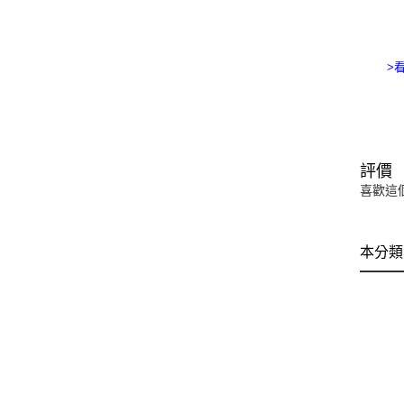
>
評價
喜歡這
本分類