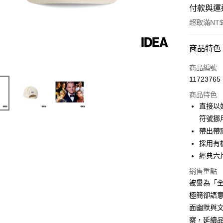
付款與運
超取滿NT$
付款方式
商品特色
信用卡一
商品編號
11723765
信用卡分
商品特色
3 期 
直接以好
6 期 
合作金
符號挪
華南商
帶出帶
合作金
超商取貨
上海商
華南商
採用有
國泰世
LINE Pay
上海商
經典六
臺灣中
國泰世
匯豐（
Apple Pay
銷售重點
臺灣中
聯邦商
被譽為「全
匯豐（
悠遊付
元大商
聯邦商
極簡卻語
玉山商
元大商
AFTEE先
面幽默與
台新國
玉山商
相關說明
察，延續
台灣樂