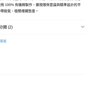
際商業銀行
中國信託商業銀行
FTEE先享後付」】
用 100% 有機棉製作，展現環保意識與精準設計的平
天信用卡公司
先享後付是「在收到商品之後才付款」的支付方式。 讓您購物簡單
中帶銳氣，極簡裡藏態度。
心！
：不需註冊會員、不需綁卡、不需儲值。
：只要手機號碼，簡訊認證，即可結帳。
：先確認商品／服務後，再付款。
類 (2)
取貨
EE先享後付」結帳流程】
at
0，滿NT$2,500(含以上)免運費
方式選擇「AFTEE先享後付」後，將跳轉至「AFTEE先享後
客服
頁面，進行簡訊認證並確認金額後，即可完成結帳。
ands
IDEA
取貨
成立數日內，您將收到繳費通知簡訊。
費通知簡訊後14天內，點擊此簡訊中的連結，可透過四大超商
0，滿NT$2,500(含以上)免運費
網路銀行／等多元方式進行付款，方視為交易完成。
：結帳手續完成當下不需立刻繳費，但若您需要取消訂單，請聯
的店家。未經商家同意取消之訂單仍視為有效，需透過AFTEE
繳納相關費用。
00，滿NT$2,500(含以上)免運費
否成功請以「AFTEE先享後付 」之結帳頁面顯示為準，若有關於
功／繳費後需取消欲退款等相關疑問，請聯繫「AFTEE先享後
宅配
援中心」
https://netprotections.freshdesk.com/support/home
15
項】
查看運費
恩沛科技股份有限公司提供之「AFTEE先享後付」服務完成之
依本服務之必要範圍內提供個人資料，並將交易相關給付款項請
讓予恩沛科技股份有限公司。
個人資料處理事宜，請瀏覽以下網址：