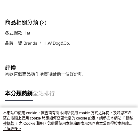
恩沛科技股份有限公司將有權停止該用戶之使用額度並採取法律行動。
商品相關分類 (2)
各式帽款 Hat
品牌一覽 Brands
H.W.Dog&Co.
評價
喜歡這個商品嗎？購買後給他一個好評吧
本分類熱銷
全站排行
本網站中使用 cookie，欲查詢有關本網站使用 cookie 方式之詳情，及若您不希
熱門標籤
望在電腦上使用 cookie 時應如何變更電腦的 cookie 設定，請參閱本網站「
隱私
權條款
」之 Cookie 聲明。您繼續使用本網站即表示您同意本公司得按本網站使
用條款之 Cookie 聲明使用 cookie。
了解更多 >