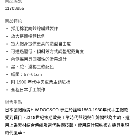
商品編號
信用卡分期付款
11703955
3 期 0 利率 每期
NT$906
21家銀行
商品特色
6 期 0 利率 每期
NT$453
21家銀行
合作金庫商業銀行
第一商業銀行
採用棉混紡紗線編織製作
華南商業銀行
彰化商業銀行
合作金庫商業銀行
第一商業銀行
超商取貨付款
放大整體帽體比例
上海商業儲蓄銀行
台北富邦商業銀行
華南商業銀行
彰化商業銀行
國泰世華商業銀行
兆豐國際商業銀行
寬大帽身提供更高的造型自由度
LINE Pay
上海商業儲蓄銀行
台北富邦商業銀行
臺灣中小企業銀行
台中商業銀行
可透過壓低、傾斜等方式調整配戴角度
國泰世華商業銀行
兆豐國際商業銀行
匯豐（台灣）商業銀行
華泰商業銀行
Apple Pay
臺灣中小企業銀行
台中商業銀行
內側採用具回彈性的滑帶設計
聯邦商業銀行
遠東國際商業銀行
匯豐（台灣）商業銀行
華泰商業銀行
黑、駝、淺褐三款配色
悠遊付
元大商業銀行
永豐商業銀行
聯邦商業銀行
遠東國際商業銀行
帽圍：57–61cm
玉山商業銀行
星展（台灣）商業銀行
元大商業銀行
永豐商業銀行
AFTEE先享後付
附 1900 年代中央車票主題紙標
台新國際商業銀行
中國信託商業銀行
玉山商業銀行
星展（台灣）商業銀行
相關說明
台灣樂天信用卡公司
全程日本手工製作
台新國際商業銀行
中國信託商業銀行
【關於「AFTEE先享後付」】
台灣樂天信用卡公司
ATM付款
AFTEE先享後付是「在收到商品之後才付款」的支付方式。 讓您購物簡單
銷售重點
便利好安心！
日本製帽廠牌H.W.DOG&CO.專注於詮釋1860-1930年代手工帽款
１．簡單：不需註冊會員、不需綁卡、不需儲值。
運送方式
２．便利：只要手機號碼，簡訊認證，即可結帳。
受到矚目，以19世紀末期歐美工業時代藍領與仕紳帽型為主軸，選
３．安心：先確認商品／服務後，再付款。
全家付款取貨
用上乘素材結合傳統及當代製帽技藝，使用原汁原味復古機具重現
每筆NT$60，滿NT$2,500(含以上)免運費
時代風華。
【「AFTEE先享後付」結帳流程】