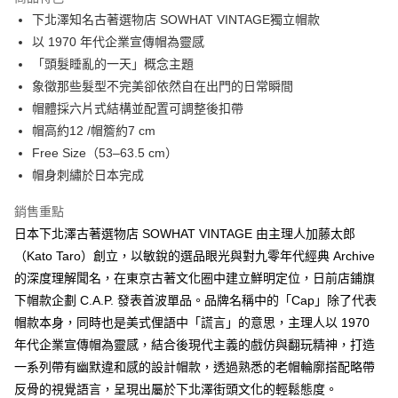
6 期 0 利率 每期
NT$446
21家銀行
合作金庫商業銀行
第一商業銀行
下北澤知名古著選物店 SOWHAT VINTAGE獨立帽款
華南商業銀行
彰化商業銀行
合作金庫商業銀行
第一商業銀行
超商取貨付款
以 1970 年代企業宣傳帽為靈感
上海商業儲蓄銀行
台北富邦商業銀行
華南商業銀行
彰化商業銀行
國泰世華商業銀行
兆豐國際商業銀行
「頭髮睡亂的一天」概念主題
LINE Pay
上海商業儲蓄銀行
台北富邦商業銀行
臺灣中小企業銀行
台中商業銀行
象徵那些髮型不完美卻依然自在出門的日常瞬間
國泰世華商業銀行
兆豐國際商業銀行
匯豐（台灣）商業銀行
華泰商業銀行
Apple Pay
臺灣中小企業銀行
台中商業銀行
帽體採六片式結構並配置可調整後扣帶
聯邦商業銀行
遠東國際商業銀行
匯豐（台灣）商業銀行
華泰商業銀行
帽高約12 /帽簷約7 cm
悠遊付
元大商業銀行
永豐商業銀行
聯邦商業銀行
遠東國際商業銀行
Free Size（53–63.5 cm）
玉山商業銀行
星展（台灣）商業銀行
元大商業銀行
永豐商業銀行
AFTEE先享後付
帽身刺繡於日本完成
台新國際商業銀行
中國信託商業銀行
玉山商業銀行
星展（台灣）商業銀行
相關說明
台灣樂天信用卡公司
台新國際商業銀行
中國信託商業銀行
銷售重點
【關於「AFTEE先享後付」】
台灣樂天信用卡公司
ATM付款
AFTEE先享後付是「在收到商品之後才付款」的支付方式。 讓您購物簡單
日本下北澤古著選物店 SOWHAT VINTAGE 由主理人加藤太郎
便利好安心！
（Kato Taro）創立，以敏銳的選品眼光與對九零年代經典 Archive
１．簡單：不需註冊會員、不需綁卡、不需儲值。
運送方式
２．便利：只要手機號碼，簡訊認證，即可結帳。
的深度理解聞名，在東京古著文化圈中建立鮮明定位，日前店鋪旗
３．安心：先確認商品／服務後，再付款。
全家付款取貨
下帽款企劃 C.A.P. 發表首波單品。品牌名稱中的「Cap」除了代表
每筆NT$60，滿NT$2,500(含以上)免運費
帽款本身，同時也是美式俚語中「謊言」的意思，主理人以 1970
【「AFTEE先享後付」結帳流程】
１．於結帳方式選擇「AFTEE先享後付」後，將跳轉至「AFTEE先享後付」
年代企業宣傳帽為靈感，結合後現代主義的戲仿與翻玩精神，打造
7-11付款取貨
結帳頁面，進行簡訊認證並確認金額後，即可完成結帳。
一系列帶有幽默違和感的設計帽款，透過熟悉的老帽輪廓搭配略帶
２．訂單成立數日內，您將收到繳費通知簡訊。
每筆NT$60，滿NT$2,500(含以上)免運費
３．收到繳費通知簡訊後14天內，點擊此簡訊中的連結，可透過四大超商／
反骨的視覺語言，呈現出屬於下北澤街頭文化的輕鬆態度。