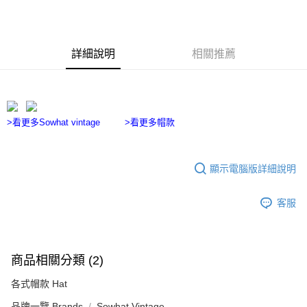
ATM／網路銀行／等多元方式進行付款，方視為交易完成。
宅配
※ 請注意：結帳手續完成當下不需立刻繳費，但若您需要取消訂單，請聯絡
每筆NT$100，滿NT$2,500(含以上)免運費
購買商品的店家。未經商家同意取消之訂單仍視為有效，需透過AFTEE先享
後付繳納相關費用。
台灣離島宅配
※ 交易是否成功請以「AFTEE先享後付 」之結帳頁面顯示為準，若有關於
詳細說明
相關推薦
是否繳費成功／繳費後需取消欲退款等相關疑問，請聯繫「AFTEE先享後付
每筆NT$215
客戶支援中心」
https://netprotections.freshdesk.com/support/home
海外宅配
查看運費
【注意事項】
１．透過由恩沛科技股份有限公司提供之「AFTEE先享後付」服務完成之交
>看更多Sowhat vintage
>看更多帽款
易，需依本服務之必要範圍內提供個人資料，並將交易相關給付款項請求債
權轉讓予恩沛科技股份有限公司。
２．關於個人資料處理事宜，請瀏覽以下網址：
https://aftee.tw/terms/#terms3
顯示電腦版詳細說明
３．未成年的使用者請事先徵得法定代理人或監護人之同意方可使用
「AFTEE先享後付」，若未經同意申辦者引起之損失，本公司不負相關責
任。
客服
４．使用「AFTEE先享後付」時，將依據個別帳號之用戶狀況，依本公司即
時審查核予不同之上限額度；若仍有額度不足之情形，本公司將視審查結果
請求用戶進行身份認證。
５．嚴禁一人註冊多個帳號或使用他人資訊註冊。若發現惡意使用之情形，
商品相關分類 (2)
恩沛科技股份有限公司將有權停止該用戶之使用額度並採取法律行動。
各式帽款 Hat
品牌一覽 Brands
Sowhat Vintage