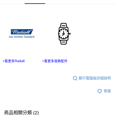
３．收到繳費通知簡訊後14天內，點擊此簡訊中的連結，可透過四大超商／
ATM／網路銀行／等多元方式進行付款，方視為交易完成。
宅配
※ 請注意：結帳手續完成當下不需立刻繳費，但若您需要取消訂單，請聯絡
每筆NT$100，滿NT$2,500(含以上)免運費
購買商品的店家。未經商家同意取消之訂單仍視為有效，需透過AFTEE先享
後付繳納相關費用。
台灣離島宅配
※ 交易是否成功請以「AFTEE先享後付 」之結帳頁面顯示為準，若有關於
是否繳費成功／繳費後需取消欲退款等相關疑問，請聯繫「AFTEE先享後付
每筆NT$215
客戶支援中心」
https://netprotections.freshdesk.com/support/home
海外宅配
查看運費
【注意事項】
１．透過由恩沛科技股份有限公司提供之「AFTEE先享後付」服務完成之交
易，需依本服務之必要範圍內提供個人資料，並將交易相關給付款項請求債
權轉讓予恩沛科技股份有限公司。
２．關於個人資料處理事宜，請瀏覽以下網址：
>看更多Radiall
>看更多首飾配件
https://aftee.tw/terms/#terms3
３．未成年的使用者請事先徵得法定代理人或監護人之同意方可使用
「AFTEE先享後付」，若未經同意申辦者引起之損失，本公司不負相關責
顯示電腦版詳細說明
任。
４．使用「AFTEE先享後付」時，將依據個別帳號之用戶狀況，依本公司即
時審查核予不同之上限額度；若仍有額度不足之情形，本公司將視審查結果
客服
請求用戶進行身份認證。
５．嚴禁一人註冊多個帳號或使用他人資訊註冊。若發現惡意使用之情形，
恩沛科技股份有限公司將有權停止該用戶之使用額度並採取法律行動。
商品相關分類 (2)