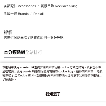
各類配件 Accessories
質感首飾 Necklace&Ring
品牌一覽 Brands
Radiall
評價
喜歡這個商品嗎？購買後給他一個好評吧
本分類熱銷
全站排行
本網站中使用 cookie，欲查詢有關本網站使用 cookie 方式之詳情，及若您不希
熱門標籤
望在電腦上使用 cookie 時應如何變更電腦的 cookie 設定，請參閱本網站「
隱私
權條款
」之 Cookie 聲明。您繼續使用本網站即表示您同意本公司得按本網站使
用條款之 Cookie 聲明使用 cookie。
了解更多 >
我知道了