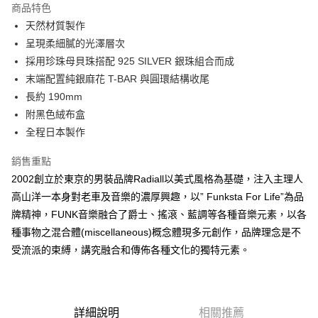
商品特色
6 期 0 利率 每期
NT$744
21家銀行
合作金庫商業銀行
第一商業銀行
天然材質製作
華南商業銀行
彰化商業銀行
合作金庫商業銀行
第一商業銀行
超商取貨付款
呈現柔細膩的光澤層次
上海商業儲蓄銀行
台北富邦商業銀行
華南商業銀行
彰化商業銀行
國泰世華商業銀行
兆豐國際商業銀行
採用珍珠母貝珠搭配 925 SILVER 銀珠組合而成
LINE Pay
上海商業儲蓄銀行
台北富邦商業銀行
臺灣中小企業銀行
台中商業銀行
末端配置純銀麻花 T-BAR 與圓環結構收尾
國泰世華商業銀行
兆豐國際商業銀行
匯豐（台灣）商業銀行
華泰商業銀行
Apple Pay
臺灣中小企業銀行
台中商業銀行
長約 190mm
聯邦商業銀行
遠東國際商業銀行
匯豐（台灣）商業銀行
華泰商業銀行
附黑色絨布盒
悠遊付
元大商業銀行
永豐商業銀行
聯邦商業銀行
遠東國際商業銀行
全程日本製作
玉山商業銀行
星展（台灣）商業銀行
元大商業銀行
永豐商業銀行
AFTEE先享後付
台新國際商業銀行
中國信託商業銀行
玉山商業銀行
星展（台灣）商業銀行
銷售重點
相關說明
台灣樂天信用卡公司
台新國際商業銀行
中國信託商業銀行
2002創立於東京的男裝品牌Radiall以美式風格為基礎，注入主理人
【關於「AFTEE先享後付」】
台灣樂天信用卡公司
ATM付款
AFTEE先享後付是「在收到商品之後才付款」的支付方式。 讓您購物簡單
高山洋一本身對老車及音樂的濃厚興趣，以” Funksta For Life”為品
便利好安心！
牌精神，FUNK音樂融合了爵士、搖滾、藍調等各種音樂元素，以各
１．簡單：不需註冊會員、不需綁卡、不需儲值。
運送方式
２．便利：只要手機號碼，簡訊認證，即可結帳。
種事物之混合體(miscellaneous)概念體現多元創作，品牌理念是不
３．安心：先確認商品／服務後，再付款。
全家付款取貨
受流派的束縛，講究融合和傳佈各種文化的獨特元素。
每筆NT$60，滿NT$2,500(含以上)免運費
【「AFTEE先享後付」結帳流程】
１．於結帳方式選擇「AFTEE先享後付」後，將跳轉至「AFTEE先享後付」
7-11付款取貨
結帳頁面，進行簡訊認證並確認金額後，即可完成結帳。
２．訂單成立數日內，您將收到繳費通知簡訊。
每筆NT$60，滿NT$2,500(含以上)免運費
詳細說明
相關推薦