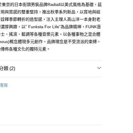
業銀行
星展（台灣）商業銀行
業銀行
永豐商業銀行
享後付
立於東京的日本街頭男裝品牌Radiall以美式風格為基礎，延
際商業銀行
中國信託商業銀行
業銀行
星展（台灣）商業銀行
著用與質感的雙重堅持，推出秋季系列新品，以質地與結
天信用卡公司
際商業銀行
中國信託商業銀行
FTEE先享後付」】
新詮釋季節轉折的造型感，注入主理人高山洋一本身對老
天信用卡公司
先享後付是「在收到商品之後才付款」的支付方式。 讓您購物簡單
厚興趣，以” Funksta For Life”為品牌精神，FUNK音
心！
：不需註冊會員、不需綁卡、不需儲值。
爵士、搖滾、藍調等各種音樂元素，以各種事物之混合體
：只要手機號碼，簡訊認證，即可結帳。
llaneous)概念體現多元創作，品牌理念是不受流派的束縛，
：先確認商品／服務後，再付款。
和傳佈各種文化的獨特元素。
取貨
EE先享後付」結帳流程】
0，滿NT$2,500(含以上)免運費
方式選擇「AFTEE先享後付」後，將跳轉至「AFTEE先享後
頁面，進行簡訊認證並確認金額後，即可完成結帳。
類 (2)
取貨
成立數日內，您將收到繳費通知簡訊。
費通知簡訊後14天內，點擊此簡訊中的連結，可透過四大超商
0，滿NT$2,500(含以上)免運費
omeware
網路銀行／等多元方式進行付款，方視為交易完成。
客服
：結帳手續完成當下不需立刻繳費，但若您需要取消訂單，請聯
ands
Radiall
的店家。未經商家同意取消之訂單仍視為有效，需透過AFTEE
繳納相關費用。
00，滿NT$2,500(含以上)免運費
否成功請以「AFTEE先享後付 」之結帳頁面顯示為準，若有關於
功／繳費後需取消欲退款等相關疑問，請聯繫「AFTEE先享後
宅配
援中心」
https://netprotections.freshdesk.com/support/home
15
項】
查看運費
恩沛科技股份有限公司提供之「AFTEE先享後付」服務完成之