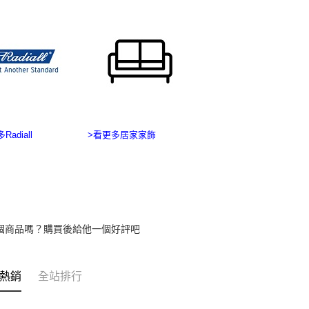
交易，需
國家/地區
求債權轉
２．關於
https://aft
３．未成
「AFTE
任。
４．使用「
即時審查
結果請求
５．嚴禁
Radiall
>看更多居家家飾
形，恩沛
動。
個商品嗎？購買後給他一個好評吧
熱銷
全站排行