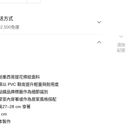
送方式
2,500免運
清除
紀錄
次付款
期付款
0 利率 每期
NT$448
21家銀行
創墨西哥提花條紋面料
0 利率 每期
NT$224
21家銀行
庫商業銀行
第一商業銀行
廓以 PVC 鞋底提升輕量與耐用度
業銀行
彰化商業銀行
點綴品牌標籤作為細節識別
庫商業銀行
第一商業銀行
付款
業儲蓄銀行
台北富邦商業銀行
業銀行
彰化商業銀行
常室內穿著或作為居家風格搭配
華商業銀行
兆豐國際商業銀行
業儲蓄銀行
台北富邦商業銀行
27–28 cm 穿著
小企業銀行
台中商業銀行
華商業銀行
兆豐國際商業銀行
 cm
台灣）商業銀行
華泰商業銀行
小企業銀行
台中商業銀行
業銀行
遠東國際商業銀行
本製作
台灣）商業銀行
華泰商業銀行
業銀行
永豐商業銀行
業銀行
遠東國際商業銀行