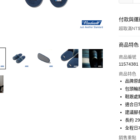
付款與運
超取滿NT$
付款方式
商品特色
信用卡一
商品編號
11574381
信用卡分
商品特色
3 期 
品牌原
6 期 
合作金
包頭輪
華南商
鞋跟處
合作金
超商取貨
上海商
華南商
適合日
國泰世
LINE Pay
上海商
建議腳長
臺灣中
國泰世
長約 29
匯豐（
Apple Pay
臺灣中
聯邦商
全程日
匯豐（
悠遊付
元大商
聯邦商
銷售重點