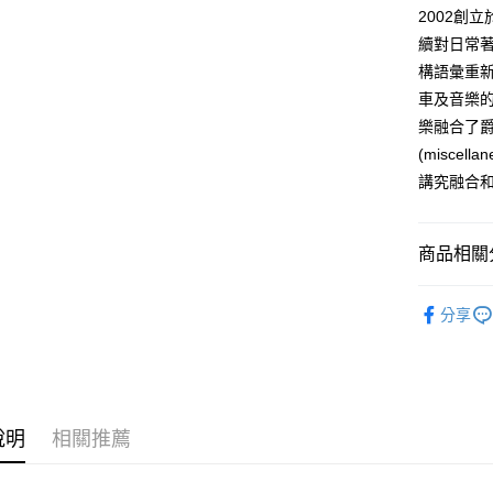
玉山商
元大商
AFTEE先
2002創
台新國
玉山商
相關說明
續對日常
台灣樂
台新國
【關於「A
構語彙重
台灣樂
ATM付款
AFTEE
車及音樂的濃
便利好安
１．簡單
樂融合了
２．便利
運送方式
(misce
３．安心
講究融合
全家付款
【「AFT
每筆NT$6
１．於結帳
付」結帳
商品相關分
7-11付款
２．訂單
３．收到繳
每筆NT$6
居家家飾 H
／ATM／
分享
※ 請注意
品牌一覽 Br
宅配
絡購買商品
先享後付
每筆NT$1
※ 交易是
是否繳費成
台灣離島
付客戶支
每筆NT$2
說明
相關推薦
【注意事
海外宅配
１．透過由