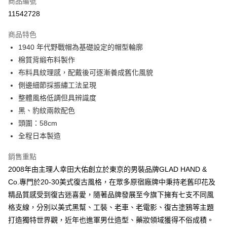
商品編號
信用卡分期付款
11542728
3 期 0 利率 每期
NT$1,088
21家銀行
商品特色
6 期 0 利率 每期
NT$544
21家銀行
合作金庫商業銀行
第一商業銀行
1940 年代野戰帽為基礎設定的帽型輪廓
華南商業銀行
彰化商業銀行
合作金庫商業銀行
第一商業銀行
超商取貨付款
棉質背緞布料製作
上海商業儲蓄銀行
台北富邦商業銀行
華南商業銀行
彰化商業銀行
國泰世華商業銀行
兆豐國際商業銀行
布料具紋理感，配戴後可逐漸養成舊化風貌
LINE Pay
上海商業儲蓄銀行
台北富邦商業銀行
臺灣中小企業銀行
台中商業銀行
側邊細節採振繡工法呈現
國泰世華商業銀行
兆豐國際商業銀行
匯豐（台灣）商業銀行
華泰商業銀行
Apple Pay
臺灣中小企業銀行
台中商業銀行
整體風格低調但具辨識度
聯邦商業銀行
遠東國際商業銀行
匯豐（台灣）商業銀行
華泰商業銀行
黑、豹紋兩款配色
悠遊付
元大商業銀行
永豐商業銀行
聯邦商業銀行
遠東國際商業銀行
頭圍：58cm
玉山商業銀行
星展（台灣）商業銀行
元大商業銀行
永豐商業銀行
AFTEE先享後付
全程日本製造
台新國際商業銀行
中國信託商業銀行
玉山商業銀行
星展（台灣）商業銀行
相關說明
台灣樂天信用卡公司
台新國際商業銀行
中國信託商業銀行
銷售重點
【關於「AFTEE先享後付」】
台灣樂天信用卡公司
ATM付款
AFTEE先享後付是「在收到商品之後才付款」的支付方式。 讓您購物簡單
2008年由主理人幸田大佑創立於東京的男裝品牌GLAD HAND &
便利好安心！
Co.專門於20-30美式復古風格，在眾多原宿廠牌中秉持老舊印花及
１．簡單：不需註冊會員、不需綁卡、不需儲值。
運送方式
２．便利：只要手機號碼，簡訊認證，即可結帳。
精品質感受到復古迷喜愛，隨著品牌發展至今旗下擁有七支不同風
３．安心：先確認商品／服務後，再付款。
全家付款取貨
格支線，分別以美式黑幫、工裝、老車、老電影、復古塗鴉等主題
每筆NT$60，滿NT$2,500(含以上)免運費
打造獨特世界觀，近年也進軍男仕造型、藥妝領域獲得不俗成積。
【「AFTEE先享後付」結帳流程】