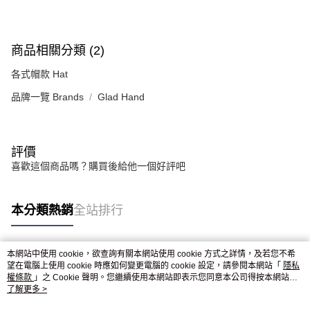
恩沛科技股份有限公司將有權停止該用戶之使用額度並採取法律行動。
商品相關分類 (2)
各式帽款 Hat
品牌一覽 Brands
Glad Hand
評價
喜歡這個商品嗎？購買後給他一個好評吧
本分類熱銷
全站排行
本網站中使用 cookie，欲查詢有關本網站使用 cookie 方式之詳情，及若您不希
熱門標籤
望在電腦上使用 cookie 時應如何變更電腦的 cookie 設定，請參閱本網站「
隱私
權條款
」之 Cookie 聲明。您繼續使用本網站即表示您同意本公司得按本網站使
用條款之 Cookie 聲明使用 cookie。
了解更多 >