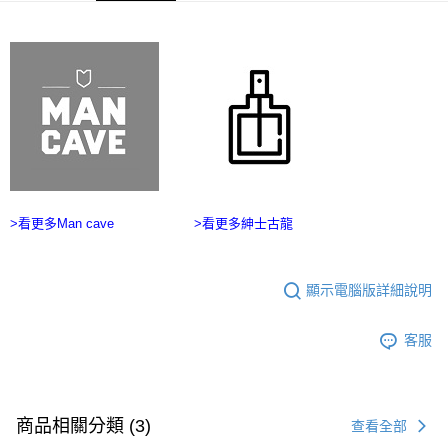
ATM／網路銀行／等多元方式進行付款，方視為交易完成。
宅配
※ 請注意：結帳手續完成當下不需立刻繳費，但若您需要取消訂單，請聯絡
每筆NT$100，滿NT$2,500(含以上)免運費
購買商品的店家。未經商家同意取消之訂單仍視為有效，需透過AFTEE先享
後付繳納相關費用。
台灣離島宅配
※ 交易是否成功請以「AFTEE先享後付 」之結帳頁面顯示為準，若有關於
是否繳費成功／繳費後需取消欲退款等相關疑問，請聯繫「AFTEE先享後付
每筆NT$215
客戶支援中心」
https://netprotections.freshdesk.com/support/home
海外宅配
查看運費
【注意事項】
１．透過由恩沛科技股份有限公司提供之「AFTEE先享後付」服務完成之交
易，需依本服務之必要範圍內提供個人資料，並將交易相關給付款項請求債
權轉讓予恩沛科技股份有限公司。
２．關於個人資料處理事宜，請瀏覽以下網址：
>看更多Man cave
>看更多紳士古龍
https://aftee.tw/terms/#terms3
３．未成年的使用者請事先徵得法定代理人或監護人之同意方可使用
「AFTEE先享後付」，若未經同意申辦者引起之損失，本公司不負相關責
顯示電腦版詳細說明
任。
４．使用「AFTEE先享後付」時，將依據個別帳號之用戶狀況，依本公司即
時審查核予不同之上限額度；若仍有額度不足之情形，本公司將視審查結果
客服
請求用戶進行身份認證。
５．嚴禁一人註冊多個帳號或使用他人資訊註冊。若發現惡意使用之情形，
恩沛科技股份有限公司將有權停止該用戶之使用額度並採取法律行動。
商品相關分類 (3)
查看全部