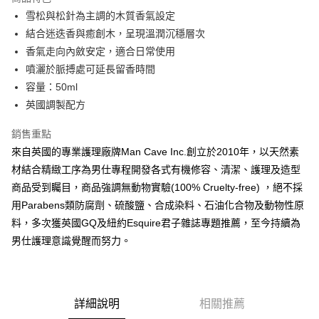
6 期 0 利率 每期
NT$146
21家銀行
合作金庫商業銀行
第一商業銀行
雪松與松針為主調的木質香氣設定
華南商業銀行
彰化商業銀行
合作金庫商業銀行
第一商業銀行
超商取貨付款
結合迷迭香與癒創木，呈現溫潤沉穩層次
上海商業儲蓄銀行
台北富邦商業銀行
華南商業銀行
彰化商業銀行
國泰世華商業銀行
兆豐國際商業銀行
香氣走向內斂安定，適合日常使用
LINE Pay
上海商業儲蓄銀行
台北富邦商業銀行
臺灣中小企業銀行
台中商業銀行
噴灑於脈搏處可延長留香時間
國泰世華商業銀行
兆豐國際商業銀行
匯豐（台灣）商業銀行
華泰商業銀行
Apple Pay
臺灣中小企業銀行
台中商業銀行
容量：50ml
聯邦商業銀行
遠東國際商業銀行
匯豐（台灣）商業銀行
華泰商業銀行
英國調製配方
悠遊付
元大商業銀行
永豐商業銀行
聯邦商業銀行
遠東國際商業銀行
玉山商業銀行
星展（台灣）商業銀行
元大商業銀行
永豐商業銀行
銷售重點
AFTEE先享後付
台新國際商業銀行
中國信託商業銀行
玉山商業銀行
星展（台灣）商業銀行
來自英國的專業護理廠牌Man Cave Inc.創立於2010年，以天然素
相關說明
台灣樂天信用卡公司
台新國際商業銀行
中國信託商業銀行
材結合精緻工序為男仕專程開發各式有機修容、清潔、護理及造型
【關於「AFTEE先享後付」】
台灣樂天信用卡公司
ATM付款
AFTEE先享後付是「在收到商品之後才付款」的支付方式。 讓您購物簡單
商品受到矚目，商品強調無動物實驗(100% Cruelty-free) ，絕不採
便利好安心！
用Parabens類防腐劑、硫酸鹽、合成染料、石油化合物及動物性原
１．簡單：不需註冊會員、不需綁卡、不需儲值。
運送方式
２．便利：只要手機號碼，簡訊認證，即可結帳。
料，多次獲英國GQ及紐約Esquire君子雜誌專題推薦，至今持續為
３．安心：先確認商品／服務後，再付款。
全家付款取貨
男仕護理意識覺醒而努力。
每筆NT$60，滿NT$2,500(含以上)免運費
【「AFTEE先享後付」結帳流程】
１．於結帳方式選擇「AFTEE先享後付」後，將跳轉至「AFTEE先享後付」
7-11付款取貨
結帳頁面，進行簡訊認證並確認金額後，即可完成結帳。
２．訂單成立數日內，您將收到繳費通知簡訊。
每筆NT$60，滿NT$2,500(含以上)免運費
詳細說明
相關推薦
３．收到繳費通知簡訊後14天內，點擊此簡訊中的連結，可透過四大超商／