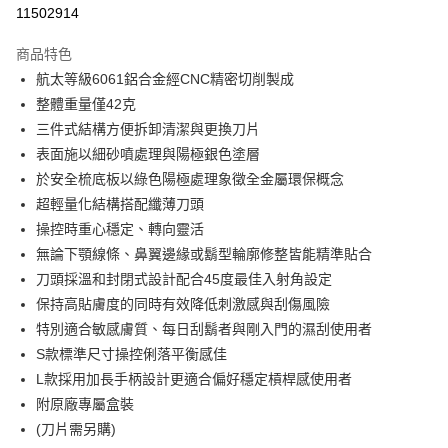
信用卡分期付款
11502914
3 期 0 利率 每期
NT$866
21家銀行
商品特色
6 期 0 利率 每期
NT$433
21家銀行
合作金庫商業銀行
第一商業銀行
航太等級6061鋁合金經CNC精密切削製成
華南商業銀行
彰化商業銀行
合作金庫商業銀行
第一商業銀行
超商取貨付款
整體重量僅42克
上海商業儲蓄銀行
台北富邦商業銀行
華南商業銀行
彰化商業銀行
國泰世華商業銀行
兆豐國際商業銀行
三件式結構方便拆卸清潔與更換刀片
LINE Pay
上海商業儲蓄銀行
台北富邦商業銀行
臺灣中小企業銀行
台中商業銀行
表面施以細砂噴處理與陽極銀色塗層
國泰世華商業銀行
兆豐國際商業銀行
匯豐（台灣）商業銀行
華泰商業銀行
Apple Pay
臺灣中小企業銀行
台中商業銀行
於安全梳底板以綠色陽極處理象徵全金屬環保概念
聯邦商業銀行
遠東國際商業銀行
匯豐（台灣）商業銀行
華泰商業銀行
超輕量化結構搭配纖薄刀頭
悠遊付
元大商業銀行
永豐商業銀行
聯邦商業銀行
遠東國際商業銀行
操控時重心穩定、轉向靈活
玉山商業銀行
星展（台灣）商業銀行
元大商業銀行
永豐商業銀行
AFTEE先享後付
無論下顎線條、鼻翼邊緣或鬍型輪廓修整皆能精準貼合
台新國際商業銀行
中國信託商業銀行
玉山商業銀行
星展（台灣）商業銀行
相關說明
台灣樂天信用卡公司
刀頭採溫和封閉式設計配合45度最佳入射角設定
台新國際商業銀行
中國信託商業銀行
【關於「AFTEE先享後付」】
保持高貼膚度的同時有效降低刺激感與刮傷風險
台灣樂天信用卡公司
ATM付款
AFTEE先享後付是「在收到商品之後才付款」的支付方式。 讓您購物簡單
特別適合敏感膚質、每日刮鬍者與剛入門的濕刮使用者
便利好安心！
１．簡單：不需註冊會員、不需綁卡、不需儲值。
S款標準尺寸操控俐落平衡感佳
運送方式
２．便利：只要手機號碼，簡訊認證，即可結帳。
L款採用加長手柄設計更適合偏好穩定槓桿感使用者
３．安心：先確認商品／服務後，再付款。
全家付款取貨
附原廠專屬盒裝
每筆NT$60，滿NT$2,500(含以上)免運費
【「AFTEE先享後付」結帳流程】
(刀片需另購)
１．於結帳方式選擇「AFTEE先享後付」後，將跳轉至「AFTEE先享後付」