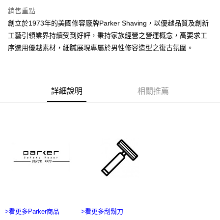
7-11付款取貨
結帳頁面，進行簡訊認證並確認金額後，即可完成結帳。
銷售重點
２．訂單成立數日內，您將收到繳費通知簡訊。
每筆NT$60，滿NT$2,500(含以上)免運費
３．收到繳費通知簡訊後14天內，點擊此簡訊中的連結，可透過四大超商／
創立於1973年的美國修容廠牌Parker Shaving，以優越品質及創新
ATM／網路銀行／等多元方式進行付款，方視為交易完成。
宅配
工藝引領業界持續受到好評，秉持家族經營之營運概念，高要求工
※ 請注意：結帳手續完成當下不需立刻繳費，但若您需要取消訂單，請聯絡
序選用優越素材，細膩展現專屬於男性修容造型之復古氛圍。
每筆NT$100，滿NT$2,500(含以上)免運費
購買商品的店家。未經商家同意取消之訂單仍視為有效，需透過AFTEE先享
後付繳納相關費用。
台灣離島宅配
※ 交易是否成功請以「AFTEE先享後付 」之結帳頁面顯示為準，若有關於
是否繳費成功／繳費後需取消欲退款等相關疑問，請聯繫「AFTEE先享後付
每筆NT$215
客戶支援中心」
https://netprotections.freshdesk.com/support/home
詳細說明
相關推薦
海外宅配
查看運費
【注意事項】
１．透過由恩沛科技股份有限公司提供之「AFTEE先享後付」服務完成之交
易，需依本服務之必要範圍內提供個人資料，並將交易相關給付款項請求債
權轉讓予恩沛科技股份有限公司。
２．關於個人資料處理事宜，請瀏覽以下網址：
https://aftee.tw/terms/#terms3
３．未成年的使用者請事先徵得法定代理人或監護人之同意方可使用
「AFTEE先享後付」，若未經同意申辦者引起之損失，本公司不負相關責
任。
４．使用「AFTEE先享後付」時，將依據個別帳號之用戶狀況，依本公司即
時審查核予不同之上限額度；若仍有額度不足之情形，本公司將視審查結果
請求用戶進行身份認證。
５．嚴禁一人註冊多個帳號或使用他人資訊註冊。若發現惡意使用之情形，
>看更多Parker商品
>看更多刮鬍刀
恩沛科技股份有限公司將有權停止該用戶之使用額度並採取法律行動。