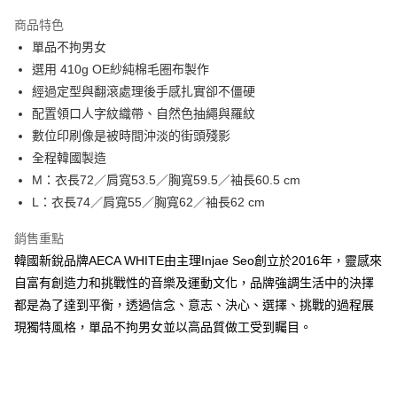
3 期 0 利率 每期
NT$893
21家銀行
商品特色
6 期 0 利率 每期
NT$446
21家銀行
合作金庫商業銀行
第一商業銀行
單品不拘男女
華南商業銀行
彰化商業銀行
合作金庫商業銀行
第一商業銀行
超商取貨付款
選用 410g OE紗純棉毛圈布製作
上海商業儲蓄銀行
台北富邦商業銀行
華南商業銀行
彰化商業銀行
國泰世華商業銀行
兆豐國際商業銀行
經過定型與翻滾處理後手感扎實卻不僵硬
LINE Pay
上海商業儲蓄銀行
台北富邦商業銀行
臺灣中小企業銀行
台中商業銀行
配置領口人字紋織帶、自然色抽繩與羅紋
國泰世華商業銀行
兆豐國際商業銀行
匯豐（台灣）商業銀行
華泰商業銀行
Apple Pay
臺灣中小企業銀行
台中商業銀行
數位印刷像是被時間沖淡的街頭殘影
聯邦商業銀行
遠東國際商業銀行
匯豐（台灣）商業銀行
華泰商業銀行
全程韓國製造
悠遊付
元大商業銀行
永豐商業銀行
聯邦商業銀行
遠東國際商業銀行
M：衣長72／肩寬53.5／胸寬59.5／袖長60.5 cm
玉山商業銀行
星展（台灣）商業銀行
元大商業銀行
永豐商業銀行
AFTEE先享後付
L：衣長74／肩寬55／胸寬62／袖長62 cm
台新國際商業銀行
中國信託商業銀行
玉山商業銀行
星展（台灣）商業銀行
相關說明
台灣樂天信用卡公司
台新國際商業銀行
中國信託商業銀行
銷售重點
【關於「AFTEE先享後付」】
台灣樂天信用卡公司
ATM付款
AFTEE先享後付是「在收到商品之後才付款」的支付方式。 讓您購物簡單
韓國新銳品牌AECA WHITE由主理Injae Seo創立於2016年，靈感來
便利好安心！
自富有創造力和挑戰性的音樂及運動文化，品牌強調生活中的決擇
１．簡單：不需註冊會員、不需綁卡、不需儲值。
運送方式
２．便利：只要手機號碼，簡訊認證，即可結帳。
都是為了達到平衡，透過信念、意志、決心、選擇、挑戰的過程展
３．安心：先確認商品／服務後，再付款。
全家付款取貨
現獨特風格，單品不拘男女並以高品質做工受到矚目。
每筆NT$60，滿NT$2,500(含以上)免運費
【「AFTEE先享後付」結帳流程】
１．於結帳方式選擇「AFTEE先享後付」後，將跳轉至「AFTEE先享後付」
7-11付款取貨
結帳頁面，進行簡訊認證並確認金額後，即可完成結帳。