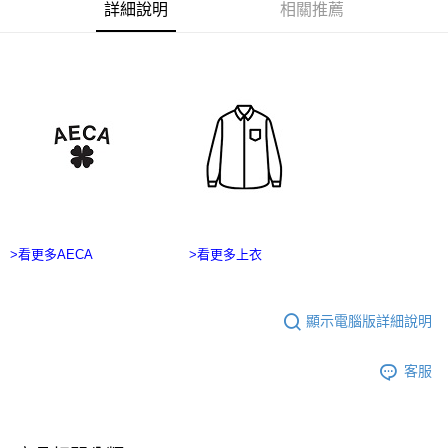
２．訂單成立數日內，您將收到繳費通知簡訊。
每筆NT$60，滿NT$2,500(含以上)免運費
詳細說明
相關推薦
３．收到繳費通知簡訊後14天內，點擊此簡訊中的連結，可透過四大超商／
ATM／網路銀行／等多元方式進行付款，方視為交易完成。
宅配
※ 請注意：結帳手續完成當下不需立刻繳費，但若您需要取消訂單，請聯絡
每筆NT$100，滿NT$2,500(含以上)免運費
購買商品的店家。未經商家同意取消之訂單仍視為有效，需透過AFTEE先享
後付繳納相關費用。
台灣離島宅配
※ 交易是否成功請以「AFTEE先享後付 」之結帳頁面顯示為準，若有關於
是否繳費成功／繳費後需取消欲退款等相關疑問，請聯繫「AFTEE先享後付
每筆NT$215
客戶支援中心」
https://netprotections.freshdesk.com/support/home
海外宅配
查看運費
【注意事項】
１．透過由恩沛科技股份有限公司提供之「AFTEE先享後付」服務完成之交
易，需依本服務之必要範圍內提供個人資料，並將交易相關給付款項請求債
權轉讓予恩沛科技股份有限公司。
２．關於個人資料處理事宜，請瀏覽以下網址：
>看更多AECA
>看更多上衣
https://aftee.tw/terms/#terms3
３．未成年的使用者請事先徵得法定代理人或監護人之同意方可使用
「AFTEE先享後付」，若未經同意申辦者引起之損失，本公司不負相關責
顯示電腦版詳細說明
任。
４．使用「AFTEE先享後付」時，將依據個別帳號之用戶狀況，依本公司即
時審查核予不同之上限額度；若仍有額度不足之情形，本公司將視審查結果
客服
請求用戶進行身份認證。
５．嚴禁一人註冊多個帳號或使用他人資訊註冊。若發現惡意使用之情形，
恩沛科技股份有限公司將有權停止該用戶之使用額度並採取法律行動。