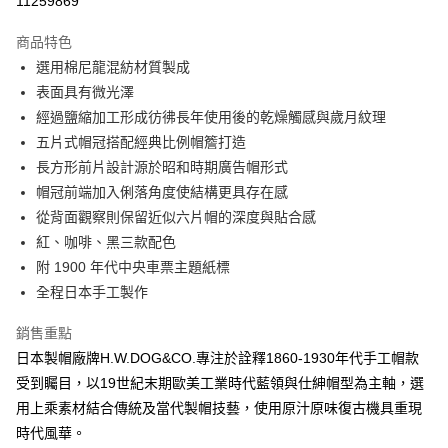
11259869
3 期 0 利率 每期
NT$1,173
21家銀行
商品特色
6 期 0 利率 每期
NT$586
21家銀行
合作金庫商業銀行
第一商業銀行
選用棉尼龍混紡材質製成
華南商業銀行
彰化商業銀行
合作金庫商業銀行
第一商業銀行
超商取貨付款
表面具有微光澤
上海商業儲蓄銀行
台北富邦商業銀行
華南商業銀行
彰化商業銀行
國泰世華商業銀行
兆豐國際商業銀行
經過鹽縮加工形成彷彿長年使用後的乾燥觸感與歲月紋理
LINE Pay
上海商業儲蓄銀行
台北富邦商業銀行
臺灣中小企業銀行
台中商業銀行
五片式帽冠搭配經典比例帽簷打造
國泰世華商業銀行
兆豐國際商業銀行
匯豐（台灣）商業銀行
華泰商業銀行
Apple Pay
臺灣中小企業銀行
台中商業銀行
長方形前片設計源於昭和時期廣告帽形式
聯邦商業銀行
遠東國際商業銀行
匯豐（台灣）商業銀行
華泰商業銀行
帽冠前端加入俐落角度使結構更具存在感
悠遊付
元大商業銀行
永豐商業銀行
聯邦商業銀行
遠東國際商業銀行
從背面觀察則保留近似六片帽的深度與貼合感
玉山商業銀行
星展（台灣）商業銀行
元大商業銀行
永豐商業銀行
AFTEE先享後付
紅、咖啡、黑三款配色
台新國際商業銀行
中國信託商業銀行
玉山商業銀行
星展（台灣）商業銀行
相關說明
台灣樂天信用卡公司
附 1900 年代中央車票主題紙標
台新國際商業銀行
中國信託商業銀行
【關於「AFTEE先享後付」】
全程日本手工製作
台灣樂天信用卡公司
ATM付款
AFTEE先享後付是「在收到商品之後才付款」的支付方式。 讓您購物簡單
便利好安心！
銷售重點
１．簡單：不需註冊會員、不需綁卡、不需儲值。
運送方式
２．便利：只要手機號碼，簡訊認證，即可結帳。
日本製帽廠牌H.W.DOG&CO.專注於詮釋1860-1930年代手工帽款
３．安心：先確認商品／服務後，再付款。
全家付款取貨
受到矚目，以19世紀末期歐美工業時代藍領與仕紳帽型為主軸，選
每筆NT$60，滿NT$2,500(含以上)免運費
用上乘素材結合傳統及當代製帽技藝，使用原汁原味復古機具重現
【「AFTEE先享後付」結帳流程】
１．於結帳方式選擇「AFTEE先享後付」後，將跳轉至「AFTEE先享後付」
時代風華。
7-11付款取貨
結帳頁面，進行簡訊認證並確認金額後，即可完成結帳。