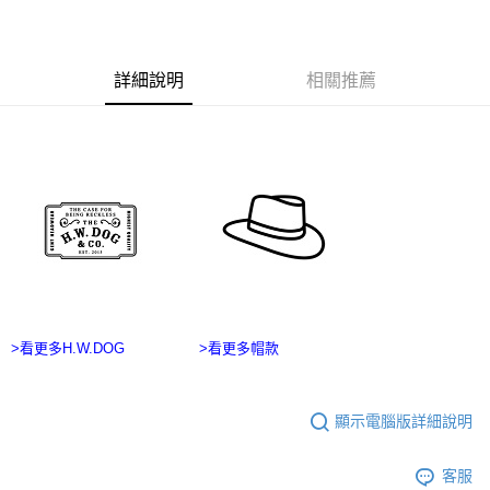
２．訂單成立數日內，您將收到繳費通知簡訊。
每筆NT$60，滿NT$2,500(含以上)免運費
３．收到繳費通知簡訊後14天內，點擊此簡訊中的連結，可透過四大超商／
ATM／網路銀行／等多元方式進行付款，方視為交易完成。
宅配
※ 請注意：結帳手續完成當下不需立刻繳費，但若您需要取消訂單，請聯絡
詳細說明
相關推薦
每筆NT$100，滿NT$2,500(含以上)免運費
購買商品的店家。未經商家同意取消之訂單仍視為有效，需透過AFTEE先享
後付繳納相關費用。
台灣離島宅配
※ 交易是否成功請以「AFTEE先享後付 」之結帳頁面顯示為準，若有關於
是否繳費成功／繳費後需取消欲退款等相關疑問，請聯繫「AFTEE先享後付
每筆NT$215
客戶支援中心」
https://netprotections.freshdesk.com/support/home
海外宅配
查看運費
【注意事項】
１．透過由恩沛科技股份有限公司提供之「AFTEE先享後付」服務完成之交
易，需依本服務之必要範圍內提供個人資料，並將交易相關給付款項請求債
權轉讓予恩沛科技股份有限公司。
２．關於個人資料處理事宜，請瀏覽以下網址：
https://aftee.tw/terms/#terms3
３．未成年的使用者請事先徵得法定代理人或監護人之同意方可使用
>看更多H.W.DOG
>看更多帽款
「AFTEE先享後付」，若未經同意申辦者引起之損失，本公司不負相關責
任。
４．使用「AFTEE先享後付」時，將依據個別帳號之用戶狀況，依本公司即
時審查核予不同之上限額度；若仍有額度不足之情形，本公司將視審查結果
顯示電腦版詳細說明
請求用戶進行身份認證。
５．嚴禁一人註冊多個帳號或使用他人資訊註冊。若發現惡意使用之情形，
恩沛科技股份有限公司將有權停止該用戶之使用額度並採取法律行動。
客服