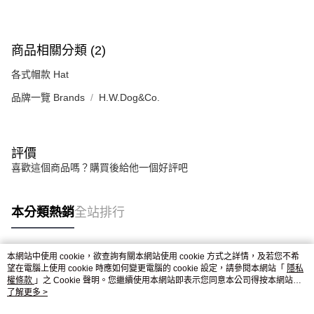
商品相關分類 (2)
各式帽款 Hat
品牌一覽 Brands
H.W.Dog&Co.
評價
喜歡這個商品嗎？購買後給他一個好評吧
本分類熱銷
全站排行
本網站中使用 cookie，欲查詢有關本網站使用 cookie 方式之詳情，及若您不希
熱門標籤
望在電腦上使用 cookie 時應如何變更電腦的 cookie 設定，請參閱本網站「
隱私
權條款
」之 Cookie 聲明。您繼續使用本網站即表示您同意本公司得按本網站使
用條款之 Cookie 聲明使用 cookie。
了解更多 >