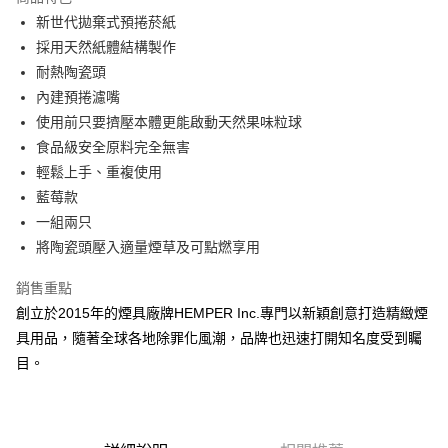
6 期 0 利率 每期
NT$40
21家銀行
合作金庫商業銀行
第一商業銀行
新世代拋棄式預捲菸紙
華南商業銀行
彰化商業銀行
合作金庫商業銀行
第一商業銀行
超商取貨付款
採用天然紙體結構製作
上海商業儲蓄銀行
台北富邦商業銀行
華南商業銀行
彰化商業銀行
國泰世華商業銀行
兆豐國際商業銀行
耐熱陶瓷頭
LINE Pay
上海商業儲蓄銀行
台北富邦商業銀行
臺灣中小企業銀行
台中商業銀行
內建預捲濾嘴
國泰世華商業銀行
兆豐國際商業銀行
匯豐（台灣）商業銀行
華泰商業銀行
Apple Pay
臺灣中小企業銀行
台中商業銀行
使用前只要擠壓本體更能啟動天然果味粒球
聯邦商業銀行
遠東國際商業銀行
匯豐（台灣）商業銀行
華泰商業銀行
食品級安全原料完全無害
悠遊付
元大商業銀行
永豐商業銀行
聯邦商業銀行
遠東國際商業銀行
輕鬆上手、重複使用
玉山商業銀行
星展（台灣）商業銀行
元大商業銀行
永豐商業銀行
AFTEE先享後付
藍莓款
台新國際商業銀行
中國信託商業銀行
玉山商業銀行
星展（台灣）商業銀行
相關說明
台灣樂天信用卡公司
一組兩只
台新國際商業銀行
中國信託商業銀行
【關於「AFTEE先享後付」】
將陶瓷頭壓入適量煙草及可點燃享用
台灣樂天信用卡公司
ATM付款
AFTEE先享後付是「在收到商品之後才付款」的支付方式。 讓您購物簡單
便利好安心！
銷售重點
１．簡單：不需註冊會員、不需綁卡、不需儲值。
運送方式
２．便利：只要手機號碼，簡訊認證，即可結帳。
創立於2015年的煙具廠牌HEMPER Inc.專門以新穎創意打造精緻煙
３．安心：先確認商品／服務後，再付款。
全家付款取貨
具用品，隨著全球各地除罪化風潮，品牌也迅速打開知名度受到矚
每筆NT$60，滿NT$2,500(含以上)免運費
目。
【「AFTEE先享後付」結帳流程】
１．於結帳方式選擇「AFTEE先享後付」後，將跳轉至「AFTEE先享後付」
7-11付款取貨
結帳頁面，進行簡訊認證並確認金額後，即可完成結帳。
２．訂單成立數日內，您將收到繳費通知簡訊。
每筆NT$60，滿NT$2,500(含以上)免運費
３．收到繳費通知簡訊後14天內，點擊此簡訊中的連結，可透過四大超商／