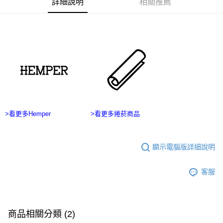
詳細說明
相關推薦
ATM／網路銀行／等多元方式進行付款，方視為交易完成。
宅配
※ 請注意：結帳手續完成當下不需立刻繳費，但若您需要取消訂單，請聯絡
每筆NT$100，滿NT$2,500(含以上)免運費
購買商品的店家。未經商家同意取消之訂單仍視為有效，需透過AFTEE先享
後付繳納相關費用。
台灣離島宅配
※ 交易是否成功請以「AFTEE先享後付 」之結帳頁面顯示為準，若有關於
是否繳費成功／繳費後需取消欲退款等相關疑問，請聯繫「AFTEE先享後付
每筆NT$215
客戶支援中心」
https://netprotections.freshdesk.com/support/home
【注意事項】
１．透過由恩沛科技股份有限公司提供之「AFTEE先享後付」服務完成之交
易，需依本服務之必要範圍內提供個人資料，並將交易相關給付款項請求債
權轉讓予恩沛科技股份有限公司。
２．關於個人資料處理事宜，請瀏覽以下網址：
>看更多Hemper
>看更多捲菸商品
https://aftee.tw/terms/#terms3
３．未成年的使用者請事先徵得法定代理人或監護人之同意方可使用
「AFTEE先享後付」，若未經同意申辦者引起之損失，本公司不負相關責
任。
顯示電腦版詳細說明
４．使用「AFTEE先享後付」時，將依據個別帳號之用戶狀況，依本公司即
時審查核予不同之上限額度；若仍有額度不足之情形，本公司將視審查結果
客服
請求用戶進行身份認證。
５．嚴禁一人註冊多個帳號或使用他人資訊註冊。若發現惡意使用之情形，
恩沛科技股份有限公司將有權停止該用戶之使用額度並採取法律行動。
商品相關分類 (2)