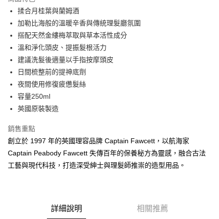
6 期 0 利率 每期
NT$165
21家銀行
合作金庫商業銀行
第一商業銀行
揉合月桂葉與蘭姆酒
華南商業銀行
彰化商業銀行
合作金庫商業銀行
第一商業銀行
超商取貨付款
加勒比海般的溫暖辛香與傳統理髮廳氛圍
上海商業儲蓄銀行
台北富邦商業銀行
華南商業銀行
彰化商業銀行
國泰世華商業銀行
兆豐國際商業銀行
搭配天然金縷梅萃取與草本活性成分
LINE Pay
上海商業儲蓄銀行
台北富邦商業銀行
臺灣中小企業銀行
台中商業銀行
溫和淨化頭皮、提振髮根活力
國泰世華商業銀行
兆豐國際商業銀行
匯豐（台灣）商業銀行
華泰商業銀行
Apple Pay
臺灣中小企業銀行
台中商業銀行
建議洗髮後適量以手指按摩頭皮
聯邦商業銀行
遠東國際商業銀行
匯豐（台灣）商業銀行
華泰商業銀行
日間梳整前的提神底劑
悠遊付
元大商業銀行
永豐商業銀行
聯邦商業銀行
遠東國際商業銀行
夜間使用修復疲憊髮絲
玉山商業銀行
星展（台灣）商業銀行
元大商業銀行
永豐商業銀行
AFTEE先享後付
容量250ml
台新國際商業銀行
中國信託商業銀行
玉山商業銀行
星展（台灣）商業銀行
相關說明
台灣樂天信用卡公司
英國原裝製造
台新國際商業銀行
中國信託商業銀行
【關於「AFTEE先享後付」】
台灣樂天信用卡公司
ATM付款
AFTEE先享後付是「在收到商品之後才付款」的支付方式。 讓您購物簡單
銷售重點
便利好安心！
創立於 1997 年的英國理容品牌 Captain Fawcett，以航海家
１．簡單：不需註冊會員、不需綁卡、不需儲值。
運送方式
２．便利：只要手機號碼，簡訊認證，即可結帳。
Captain Peabody Fawcett 失傳百年的保養秘方為靈感，融合古法
３．安心：先確認商品／服務後，再付款。
全家付款取貨
工藝與現代科技，打造深受紳士與理髮師推崇的造型用品。
每筆NT$60，滿NT$2,500(含以上)免運費
【「AFTEE先享後付」結帳流程】
１．於結帳方式選擇「AFTEE先享後付」後，將跳轉至「AFTEE先享後付」
7-11付款取貨
結帳頁面，進行簡訊認證並確認金額後，即可完成結帳。
２．訂單成立數日內，您將收到繳費通知簡訊。
每筆NT$60，滿NT$2,500(含以上)免運費
詳細說明
相關推薦
３．收到繳費通知簡訊後14天內，點擊此簡訊中的連結，可透過四大超商／