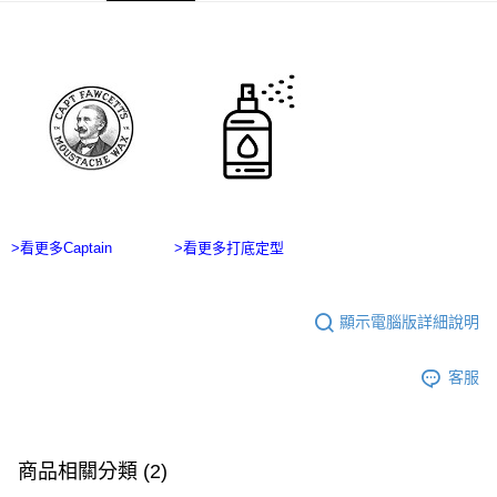
ATM／網路銀行／等多元方式進行付款，方視為交易完成。
宅配
※ 請注意：結帳手續完成當下不需立刻繳費，但若您需要取消訂單，請聯絡
每筆NT$100，滿NT$2,500(含以上)免運費
購買商品的店家。未經商家同意取消之訂單仍視為有效，需透過AFTEE先享
後付繳納相關費用。
台灣離島宅配
※ 交易是否成功請以「AFTEE先享後付 」之結帳頁面顯示為準，若有關於
是否繳費成功／繳費後需取消欲退款等相關疑問，請聯繫「AFTEE先享後付
每筆NT$215
客戶支援中心」
https://netprotections.freshdesk.com/support/home
海外宅配
查看運費
【注意事項】
１．透過由恩沛科技股份有限公司提供之「AFTEE先享後付」服務完成之交
易，需依本服務之必要範圍內提供個人資料，並將交易相關給付款項請求債
權轉讓予恩沛科技股份有限公司。
２．關於個人資料處理事宜，請瀏覽以下網址：
>看更多Captain
>看更多打底定型
https://aftee.tw/terms/#terms3
３．未成年的使用者請事先徵得法定代理人或監護人之同意方可使用
「AFTEE先享後付」，若未經同意申辦者引起之損失，本公司不負相關責
顯示電腦版詳細說明
任。
４．使用「AFTEE先享後付」時，將依據個別帳號之用戶狀況，依本公司即
時審查核予不同之上限額度；若仍有額度不足之情形，本公司將視審查結果
客服
請求用戶進行身份認證。
５．嚴禁一人註冊多個帳號或使用他人資訊註冊。若發現惡意使用之情形，
恩沛科技股份有限公司將有權停止該用戶之使用額度並採取法律行動。
商品相關分類 (2)