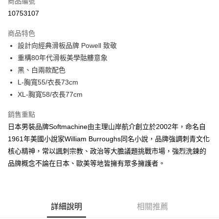
商品編號
信用卡分期付款
10753107
3 期 0 利率 每期
NT$581
21家銀行
商品特色
6 期 0 利率 每期
NT$290
21家銀行
合作金庫商業銀行
第一商業銀行
設計向經典滑板品牌 Powell 致敬
華南商業銀行
彰化商業銀行
合作金庫商業銀行
第一商業銀行
超商取貨付款
重構80年代滑板美學骷髏意象
上海商業儲蓄銀行
台北富邦商業銀行
華南商業銀行
彰化商業銀行
國泰世華商業銀行
兆豐國際商業銀行
黑、白兩款配色
LINE Pay
上海商業儲蓄銀行
台北富邦商業銀行
臺灣中小企業銀行
台中商業銀行
L-胸寬55/衣長73cm
國泰世華商業銀行
兆豐國際商業銀行
匯豐（台灣）商業銀行
華泰商業銀行
Apple Pay
臺灣中小企業銀行
台中商業銀行
XL-胸寬58/衣長77cm
聯邦商業銀行
遠東國際商業銀行
匯豐（台灣）商業銀行
華泰商業銀行
悠遊付
元大商業銀行
永豐商業銀行
銷售重點
聯邦商業銀行
遠東國際商業銀行
玉山商業銀行
星展（台灣）商業銀行
元大商業銀行
永豐商業銀行
日本男裝品牌Softmachine由主理山岸航介創立於2002年，命名自
AFTEE先享後付
台新國際商業銀行
中國信託商業銀行
玉山商業銀行
星展（台灣）商業銀行
1961年美國小說家William Burroughs同名小說，品牌強調刺青文化
相關說明
台灣樂天信用卡公司
台新國際商業銀行
中國信託商業銀行
核心精神，常以諷刺宗教、政治等大膽議題挑戰市場，強烈洗鍊的
【關於「AFTEE先享後付」】
台灣樂天信用卡公司
ATM付款
AFTEE先享後付是「在收到商品之後才付款」的支付方式。 讓您購物簡單
品牌概念不論在日本、歐美等地皆擁有眾多擁護者。
便利好安心！
１．簡單：不需註冊會員、不需綁卡、不需儲值。
運送方式
２．便利：只要手機號碼，簡訊認證，即可結帳。
３．安心：先確認商品／服務後，再付款。
全家付款取貨
詳細說明
相關推薦
每筆NT$60，滿NT$2,500(含以上)免運費
【「AFTEE先享後付」結帳流程】