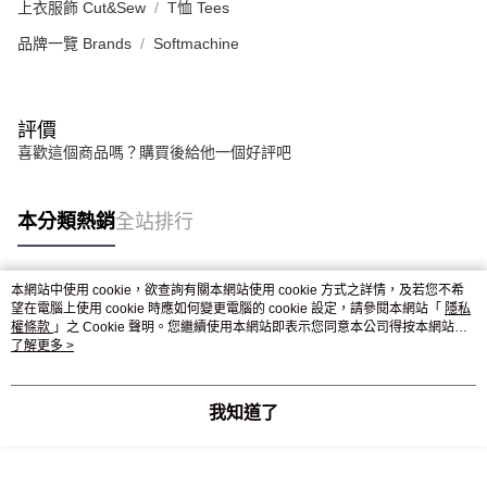
上衣服飾 Cut&Sew
T恤 Tees
恩沛科技股份有限公司將有權停止該用戶之使用額度並採取法律行動。
品牌一覽 Brands
Softmachine
評價
喜歡這個商品嗎？購買後給他一個好評吧
本分類熱銷
全站排行
本網站中使用 cookie，欲查詢有關本網站使用 cookie 方式之詳情，及若您不希
熱門標籤
望在電腦上使用 cookie 時應如何變更電腦的 cookie 設定，請參閱本網站「
隱私
權條款
」之 Cookie 聲明。您繼續使用本網站即表示您同意本公司得按本網站使
用條款之 Cookie 聲明使用 cookie。
了解更多 >
我知道了