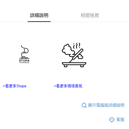
ATM／網路銀行／等多元方式進行付款，方視為交易完成。
宅配
※ 請注意：結帳手續完成當下不需立刻繳費，但若您需要取消訂單，請聯絡
每筆NT$100，滿NT$2,500(含以上)免運費
購買商品的店家。未經商家同意取消之訂單仍視為有效，需透過AFTEE先享
詳細說明
相關推薦
後付繳納相關費用。
台灣離島宅配
※ 交易是否成功請以「AFTEE先享後付 」之結帳頁面顯示為準，若有關於
是否繳費成功／繳費後需取消欲退款等相關疑問，請聯繫「AFTEE先享後付
每筆NT$215
客戶支援中心」
https://netprotections.freshdesk.com/support/home
海外宅配
查看運費
【注意事項】
１．透過由恩沛科技股份有限公司提供之「AFTEE先享後付」服務完成之交
易，需依本服務之必要範圍內提供個人資料，並將交易相關給付款項請求債
權轉讓予恩沛科技股份有限公司。
２．關於個人資料處理事宜，請瀏覽以下網址：
https://aftee.tw/terms/#terms3
３．未成年的使用者請事先徵得法定代理人或監護人之同意方可使用
「AFTEE先享後付」，若未經同意申辦者引起之損失，本公司不負相關責
任。
>看更多Stupa
>看更多情境香氛
４．使用「AFTEE先享後付」時，將依據個別帳號之用戶狀況，依本公司即
時審查核予不同之上限額度；若仍有額度不足之情形，本公司將視審查結果
請求用戶進行身份認證。
顯示電腦版詳細說明
５．嚴禁一人註冊多個帳號或使用他人資訊註冊。若發現惡意使用之情形，
恩沛科技股份有限公司將有權停止該用戶之使用額度並採取法律行動。
客服