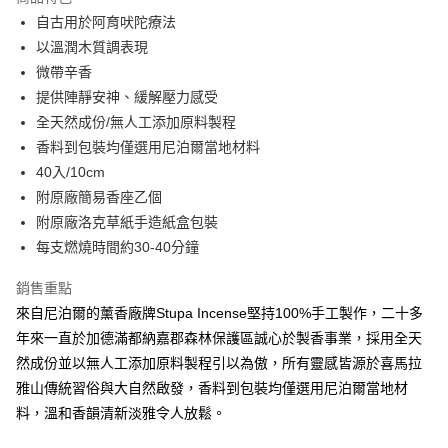
6 期 0 利率 每期
NT$63
21家銀行
合作金庫商業銀行
第一商業銀行
自古用於阿育吠陀療法
華南商業銀行
彰化商業銀行
合作金庫商業銀行
第一商業銀行
超商取貨付款
以溫潤木質調表現
上海商業儲蓄銀行
台北富邦商業銀行
華南商業銀行
彰化商業銀行
國泰世華商業銀行
兆豐國際商業銀行
微帶辛香
LINE Pay
上海商業儲蓄銀行
台北富邦商業銀行
臺灣中小企業銀行
台中商業銀行
提供陣靜安神、緩解壓力感受
國泰世華商業銀行
兆豐國際商業銀行
匯豐（台灣）商業銀行
華泰商業銀行
Apple Pay
臺灣中小企業銀行
台中商業銀行
全天然成份/無人工添加原料製程
聯邦商業銀行
遠東國際商業銀行
匯豐（台灣）商業銀行
華泰商業銀行
香料到包裝均僅選用尼泊爾當地材料
悠遊付
元大商業銀行
永豐商業銀行
聯邦商業銀行
遠東國際商業銀行
40入/10cm
玉山商業銀行
星展（台灣）商業銀行
元大商業銀行
永豐商業銀行
AFTEE先享後付
附原廠簡易香座乙個
台新國際商業銀行
中國信託商業銀行
玉山商業銀行
星展（台灣）商業銀行
相關說明
台灣樂天信用卡公司
附原廠洛克草紙手造紙盒包裝
台新國際商業銀行
中國信託商業銀行
【關於「AFTEE先享後付」】
每支燃燒時間約30-40分鐘
台灣樂天信用卡公司
ATM付款
AFTEE先享後付是「在收到商品之後才付款」的支付方式。 讓您購物簡單
便利好安心！
銷售重點
１．簡單：不需註冊會員、不需綁卡、不需儲值。
運送方式
２．便利：只要手機號碼，簡訊認證，即可結帳。
來自尼泊爾的薰香廠牌Stupa Incense堅持100%手工製作，二十多
３．安心：先確認商品／服務後，再付款。
全家付款取貨
年來一直於加德滿都納嘉郡森林保護區誠心於製香事業，採用全天
每筆NT$60，滿NT$2,500(含以上)免運費
然成份並以無人工添加原料製程引以為傲，所有靈感皆源於喜馬拉
【「AFTEE先享後付」結帳流程】
１．於結帳方式選擇「AFTEE先享後付」後，將跳轉至「AFTEE先享後付」
雅山傳統習俗與大自然啟發，香料到包裝均僅選用尼泊爾當地材
7-11付款取貨
結帳頁面，進行簡訊認證並確認金額後，即可完成結帳。
料，溫和香韻清新淡雅令人放鬆。
２．訂單成立數日內，您將收到繳費通知簡訊。
每筆NT$60，滿NT$2,500(含以上)免運費
３．收到繳費通知簡訊後14天內，點擊此簡訊中的連結，可透過四大超商／