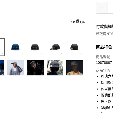
付款與運
超取滿NT$
付款方式
商品特色
信用卡一
商品編號
10676667
信用卡分
商品特色
3 期 
經典六
6 期 
合作金
採用棉
華南商
佐以無
合作金
超商取貨
上海商
華南商
帽簷配
國泰世
LINE Pay
上海商
黑、藍
臺灣中
國泰世
38(56-
匯豐（
Apple Pay
臺灣中