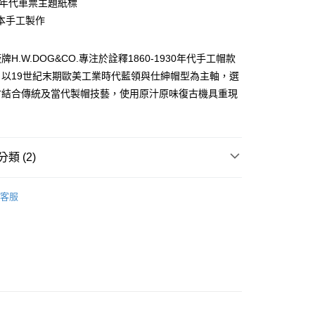
業銀行
遠東國際商業銀行
00年代車票主題紙標
台灣）商業銀行
華泰商業銀行
業銀行
永豐商業銀行
本手工製作
業銀行
遠東國際商業銀行
業銀行
星展（台灣）商業銀行
業銀行
永豐商業銀行
享後付
際商業銀行
中國信託商業銀行
業銀行
星展（台灣）商業銀行
H.W.DOG&CO.專注於詮釋1860-1930年代手工帽款
天信用卡公司
際商業銀行
中國信託商業銀行
FTEE先享後付」】
，以19世紀末期歐美工業時代藍領與仕紳帽型為主軸，選
天信用卡公司
先享後付是「在收到商品之後才付款」的支付方式。 讓您購物簡單
材結合傳統及當代製帽技藝，使用原汁原味復古機具重現
心！
：不需註冊會員、不需綁卡、不需儲值。
。
：只要手機號碼，簡訊認證，即可結帳。
：先確認商品／服務後，再付款。
取貨
類 (2)
EE先享後付」結帳流程】
0，滿NT$2,500(含以上)免運費
方式選擇「AFTEE先享後付」後，將跳轉至「AFTEE先享後
at
頁面，進行簡訊認證並確認金額後，即可完成結帳。
客服
取貨
成立數日內，您將收到繳費通知簡訊。
ands
H.W.Dog&Co.
費通知簡訊後14天內，點擊此簡訊中的連結，可透過四大超商
0，滿NT$2,500(含以上)免運費
網路銀行／等多元方式進行付款，方視為交易完成。
：結帳手續完成當下不需立刻繳費，但若您需要取消訂單，請聯
的店家。未經商家同意取消之訂單仍視為有效，需透過AFTEE
繳納相關費用。
00，滿NT$2,500(含以上)免運費
否成功請以「AFTEE先享後付 」之結帳頁面顯示為準，若有關於
功／繳費後需取消欲退款等相關疑問，請聯繫「AFTEE先享後
宅配
援中心」
https://netprotections.freshdesk.com/support/home
15