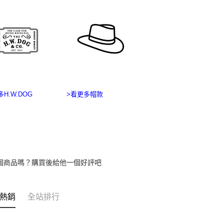
【注意事
海外宅配
１．透過由
交易，需
求債權轉
２．關於
https://aft
３．未成
「AFTE
任。
４．使用「
H.W.DOG
>看更多帽款
即時審查
結果請求
５．嚴禁
形，恩沛
動。
個商品嗎？購買後給他一個好評吧
熱銷
全站排行