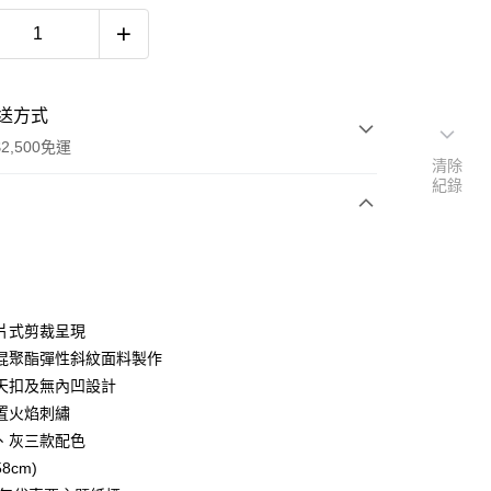
送方式
2,500免運
清除
紀錄
次付款
期付款
0 利率 每期
NT$1,093
21家銀行
片式剪裁呈現
0 利率 每期
NT$546
21家銀行
庫商業銀行
第一商業銀行
混聚酯彈性斜紋面料製作
業銀行
彰化商業銀行
天扣及無內凹設計
庫商業銀行
第一商業銀行
付款
業儲蓄銀行
台北富邦商業銀行
業銀行
彰化商業銀行
置火焰刺繡
華商業銀行
兆豐國際商業銀行
業儲蓄銀行
台北富邦商業銀行
、灰三款配色
小企業銀行
台中商業銀行
華商業銀行
兆豐國際商業銀行
58cm)
台灣）商業銀行
華泰商業銀行
小企業銀行
台中商業銀行