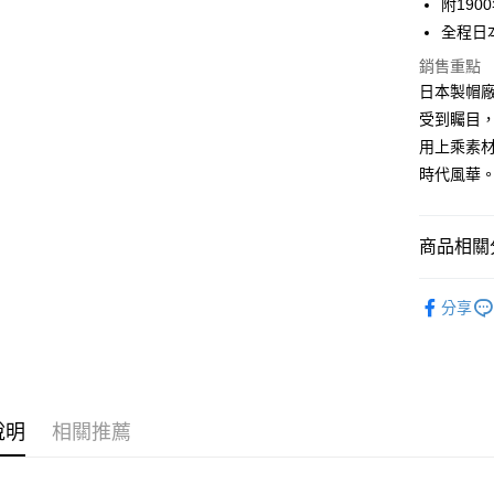
聯邦商
附19
匯豐（
悠遊付
元大商
全程日
聯邦商
玉山商
元大商
AFTEE先
銷售重點
台新國
玉山商
相關說明
日本製帽廠牌
台灣樂
台新國
【關於「A
受到矚目
台灣樂
ATM付款
AFTEE
用上乘素
便利好安
１．簡單
時代風華
２．便利
運送方式
３．安心
全家付款
商品相關分
【「AFT
每筆NT$6
１．於結帳
各式帽款 H
付」結帳
分享
7-11付款
２．訂單
品牌一覽 Br
３．收到繳
每筆NT$6
／ATM／
※ 請注意
宅配
絡購買商品
先享後付
每筆NT$1
說明
相關推薦
※ 交易是
是否繳費成
台灣離島
付客戶支
每筆NT$2