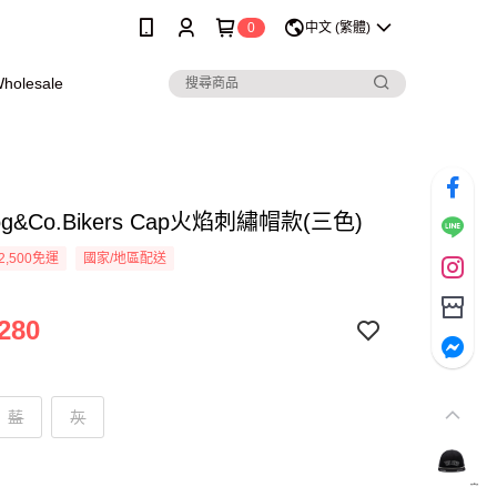
0
中文 (繁體)
olesale
og&Co.Bikers Cap火焰刺繡帽款(三色)
2,500免運
國家/地區配送
280
藍
灰